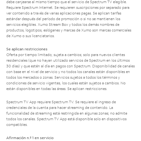
debe canjearse al mismo tiempo que el servicio de Spectrum TV elegible.
Requiere Spectrum Internet. Se requieren suscripciones por separado para
ver contenido a través de varias aplicaciones pagas. Se aplican tarifas
estándar después del período de promoción o si no se mantienen los
servicios elegibles. Xumo Stream Box y todos los demás nombres de
productos, logotipos, eslóganes y marcas de Xumo son marcas comerciales
de Xumo o sus licenciatarios.
Se aplican restricciones
Oferta por tiempo limitado; sujeta a cambios; solo para nuevos clientes
residenciales (que no hayan utilizado servicios de Spectrum en los últimos
30 días) y que estén al día en pagos con Spectrum. Disponibilidad de canales
con base en el nivel de servicio y no todos los canales están disponibles en
todos los mercados o zonas. Servicios sujetos a todos los términos y
condiciones de servicio vigentes, los cuales están sujetos a cambios. No
están disponibles en todas las áreas. Se aplican restricciones.
Spectrum TV App requiere Spectrum TV. Se requiere el ingreso de
credenciales de la cuenta para hacer streaming de contenido. La
funcionalidad de streaming está restringida en algunas zonas; no admite
todos los canales. Spectrum TV App está disponible solo en dispositivos
compatibles.
Afirmación n.º 1 en servicio