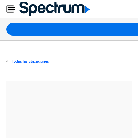
Residencial
Business
Paquetes
Internet
TV
Todas las ubicaciones
Móvil
Teléfono
Residencial
Business
Contáctanos
Inglés