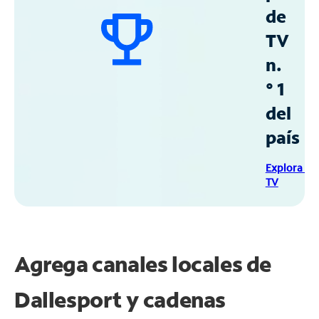
de
TV
n.
° 1
del
país
Explora Sp
TV
Agrega canales locales de
Dallesport y cadenas