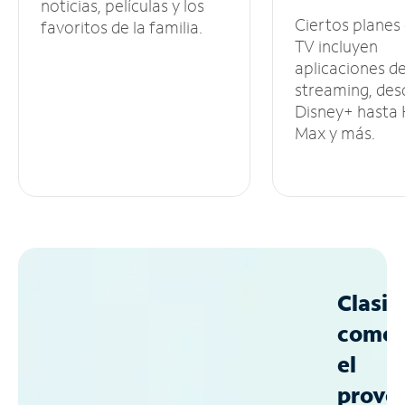
noticias, películas y los
Ciertos planes
favoritos de la familia.
TV incluyen
aplicaciones d
streaming, des
Disney+ hasta
Max y más.
Clasif
como
el
prove