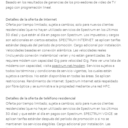
Basado en los resultados de ganancias de los proveedores de video de TV
pago con programación lineal.
Detalles de la oferta de Internet
Oferta por tiempo limitado; sujeta a cambios; solo para nuevos clientes
residenciales (que no hayan utilizado servicios de Spectrum en los últimos
30 días) y que estén al día en pagos con Spectrum. Los impuestos y cargos
son adicionales en ciertos estados. SPECTRUM INTERNET: se aplican tarifas
estándar después del período de promoción. Cargo adicional por instalación.
Velocidades basadas en conexión alámbrica. Las velocidades reales
(incluyendo conexión inalámbrica) varían y no están garantizadas. Se
requiere módem con capacidad Gig para velocidad Gig. Para ver una lista de
módems con capacidad, visita
spectrum.net/modem
. Servicios sujetos a
todos los términos y condiciones de servicio vigentes, los cuales están
sujetos a cambios. No están disponibles en todas las áreas. Se aplican
restricciones. Rendimiento de Internet: Spectrum Internet está respaldado
por fibra óptica y se suministra a la propiedad mediante una red HFC.
Detalles de la oferta de teléfono residencial
Oferta por tiempo limitado; sujeta a cambios; solo para nuevos clientes
residenciales (que no hayan utilizado servicios de Spectrum en los últimos
30 días) y que estén al día en pagos con Spectrum. SPECTRUM VOICE: se
aplican tarifas estándar después del período de promoción o si no se
mantienen los servicios elegibles. Cargo adicional por instalación. Las