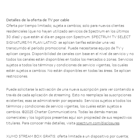
Detalles de la oferta de TV por cable
Oferta por tiempo limitado; sujeta a cambios; solo para nuevos clientes
residenciales (que no hayan utilizado servicios de Spectrum en los últimos
30 días) y que estén al día en pagos con Spectrum. SPECTRUM TV SELECT
SIGNATURE/MI PLAN LATINO: se aplican tarifas estándar una vez
transcurrido el período promocional. Puede necesitarse equipo de TV y
aplican cargos. Disponibilidad de canales con base en el nivel de servicio y no
todos los canales están disponibles en todos los mercados o zonas. Servicios
sujetos a todos los términos y condiciones de servicio vigentes, los cuales
están sujetos a cambios. No están disponibles en todas las áreas. Se aplican
restricciones.
Puede solicitarse la activación de una nueva suscripción para ver contenido a
través de cada aplicación de streaming. Esto no reemplaza las suscripciones
existentes; esas se administrarán por separado. Servicios sujetos a todos los
términos y condiciones de servicio vigentes, los cuales están sujetos a
cambios. ©2025 Charter Communications. Todas las demás marcas
comerciales y los logotipos presentes aquí son propiedad de sus respectivos
titulares. Para conocer más detalles, visita
spectrum.com/disclosures
.
XUMO STREAM BOX GRATIS: oferta limitada a un dispositivo por cuenta;