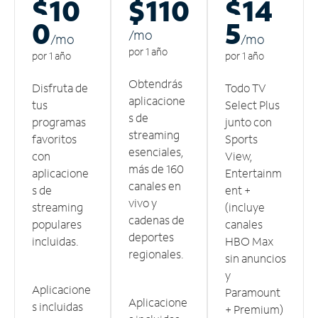
$10
$110
$14
0
5
/m
o
/m
o
/m
o
por 1 año
por 1 año
por 1 año
Obtendrás
Disfruta de
Todo TV
aplicacione
tus
Select Plus
s de
programas
junto con
streaming
favoritos
Sports
esenciales,
con
View,
más de 160
aplicacione
Entertainm
canales en
s de
ent +
vivo y
streaming
(incluye
cadenas de
populares
canales
deportes
incluidas.
HBO Max
regionales.
sin anuncios
y
Aplicacione
Paramount
Aplicacione
s incluidas
+ Premium)