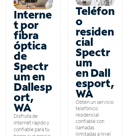
Teléfon
Interne
o
t por
residen
fibra
cial
óptica
Spectr
de
um
Spectr
en Dall
um en
esport,
Dallesp
WA
ort,
Obtén un servicio
WA
telefónico
residencial
Disfruta de
confiable con
Internet rápido y
llamadas
confiable para tu
ilimitadas a nivel
hogar a un precio