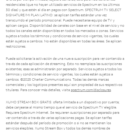
residenciales (que no hayan utilizado servicios de Spectrum en los últimos
30 días) y que estén al día en pagos con Spectrum. SPECTRUM TV SELECT
SIGNATURE/MI PLAN LATINO: se aplican tarifas estándar una vez
transcurrido el período promocional. Puede necesitarse equipo de TV y
aplican cargos. Disponibilidad de canales con base en el nivel de servicio y no
todos los canales están disponibles en todos los mercados o zonas. Servicios
sujetos a todos los términos y condiciones de servicio vigentes, los cuales
están sujetos a cambios. No están disponibles en todas las áreas. Se aplican
restricciones.
Puede solicitarse la activación de una nueva suscripción para ver contenido a
través de cada aplicación de streaming. Esto no reemplaza las suscripciones
existentes; esas se administrarán por separado. Servicios sujetos a todos los
términos y condiciones de servicio vigentes, los cuales están sujetos a
cambios. ©2025 Charter Communications. Todas las demás marcas
comerciales y los logotipos presentes aquí son propiedad de sus respectivos
titulares. Para conocer más detalles, visita
spectrum.com/disclosures
.
XUMO STREAM BOX GRATIS: oferta limitada a un dispositivo por cuenta;
debe canjearse al mismo tiempo que el servicio de Spectrum TV elegible.
Requiere Spectrum Internet. Se requieren suscripciones por separado para
ver contenido a través de varias aplicaciones pagas. Se aplican tarifas
estándar después del período de promoción o si no se mantienen los
servicios elegibles. Xumo Stream Box y todos los demás nombres de