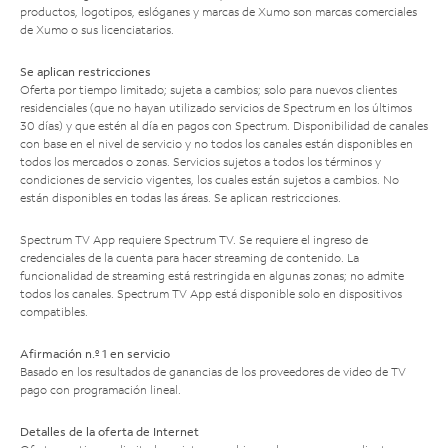
productos, logotipos, eslóganes y marcas de Xumo son marcas comerciales
de Xumo o sus licenciatarios.
Se aplican restricciones
Oferta por tiempo limitado; sujeta a cambios; solo para nuevos clientes
residenciales (que no hayan utilizado servicios de Spectrum en los últimos
30 días) y que estén al día en pagos con Spectrum. Disponibilidad de canales
con base en el nivel de servicio y no todos los canales están disponibles en
todos los mercados o zonas. Servicios sujetos a todos los términos y
condiciones de servicio vigentes, los cuales están sujetos a cambios. No
están disponibles en todas las áreas. Se aplican restricciones.
Spectrum TV App requiere Spectrum TV. Se requiere el ingreso de
credenciales de la cuenta para hacer streaming de contenido. La
funcionalidad de streaming está restringida en algunas zonas; no admite
todos los canales. Spectrum TV App está disponible solo en dispositivos
compatibles.
Afirmación n.º 1 en servicio
Basado en los resultados de ganancias de los proveedores de video de TV
pago con programación lineal.
Detalles de la oferta de Internet