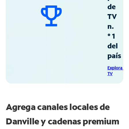
de
TV
n.
° 1
del
país
Explora Sp
TV
Agrega canales locales de
Danville y cadenas premium