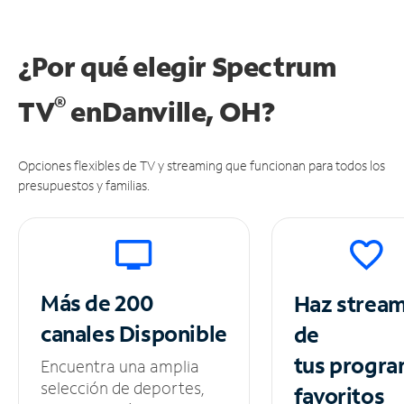
¿Por qué elegir Spectrum
®
TV
en
Danville, OH?
Opciones flexibles de TV y streaming que funcionan para todos los
presupuestos y familias.
Más de 200
Haz strea
canales
Disponible
de
tus
progra
Encuentra una amplia
selección de deportes,
favoritos