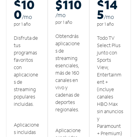
$10
$110
$14
0
5
/m
o
/m
o
/m
o
por 1 año
por 1 año
por 1 año
Obtendrás
Disfruta de
Todo TV
aplicacione
tus
Select Plus
s de
programas
junto con
streaming
favoritos
Sports
esenciales,
con
View,
más de 160
aplicacione
Entertainm
canales en
s de
ent +
vivo y
streaming
(incluye
cadenas de
populares
canales
deportes
incluidas.
HBO Max
regionales.
sin anuncios
y
Aplicacione
Paramount
Aplicacione
s incluidas
+ Premium)