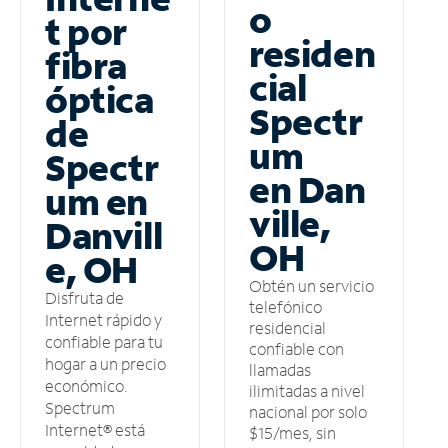
o
t por
residen
fibra
cial
óptica
Spectr
de
um
Spectr
en Dan
um en
ville,
Danvill
OH
e, OH
Obtén un servicio
Disfruta de
telefónico
Internet rápido y
residencial
confiable para tu
confiable con
hogar a un precio
llamadas
económico.
ilimitadas a nivel
Spectrum
nacional por solo
Internet® está
$15/mes, sin