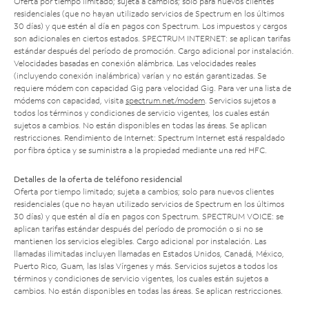
Oferta por tiempo limitado; sujeta a cambios; solo para nuevos clientes
residenciales (que no hayan utilizado servicios de Spectrum en los últimos
30 días) y que estén al día en pagos con Spectrum. Los impuestos y cargos
son adicionales en ciertos estados. SPECTRUM INTERNET: se aplican tarifas
estándar después del período de promoción. Cargo adicional por instalación.
Velocidades basadas en conexión alámbrica. Las velocidades reales
(incluyendo conexión inalámbrica) varían y no están garantizadas. Se
requiere módem con capacidad Gig para velocidad Gig. Para ver una lista de
módems con capacidad, visita
spectrum.net/modem
. Servicios sujetos a
todos los términos y condiciones de servicio vigentes, los cuales están
sujetos a cambios. No están disponibles en todas las áreas. Se aplican
restricciones. Rendimiento de Internet: Spectrum Internet está respaldado
por fibra óptica y se suministra a la propiedad mediante una red HFC.
Detalles de la oferta de teléfono residencial
Oferta por tiempo limitado; sujeta a cambios; solo para nuevos clientes
residenciales (que no hayan utilizado servicios de Spectrum en los últimos
30 días) y que estén al día en pagos con Spectrum. SPECTRUM VOICE: se
aplican tarifas estándar después del período de promoción o si no se
mantienen los servicios elegibles. Cargo adicional por instalación. Las
llamadas ilimitadas incluyen llamadas en Estados Unidos, Canadá, México,
Puerto Rico, Guam, las Islas Vírgenes y más. Servicios sujetos a todos los
términos y condiciones de servicio vigentes, los cuales están sujetos a
cambios. No están disponibles en todas las áreas. Se aplican restricciones.