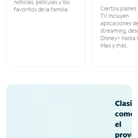
noticias, películas y los
Ciertos planes
favoritos de la familia.
TV incluyen
aplicaciones d
streaming, des
Disney+ hasta
Max y más.
Clasif
como
el
prove