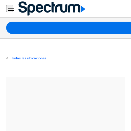
Residencial
Business
Paquetes
Internet
TV
Todas las ubicaciones
Móvil
Teléfono
Residencial
Business
Contáctanos
Inglés