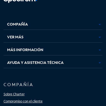
Facebook,
Instagram,
Youtube,
X,
se
se
se
se
COMPAÑÍA
abre
abre
abre
abre
en
en
en
en
una
una
una
una
VER MÁS
pestaña
pestaña
pestaña
pestaña
nueva
nueva
nueva
nueva
MÁS INFORMACIÓN
AYUDA Y ASISTENCIA TÉCNICA
COMPAÑÍA
Sobre Charter
Compromiso con el cliente