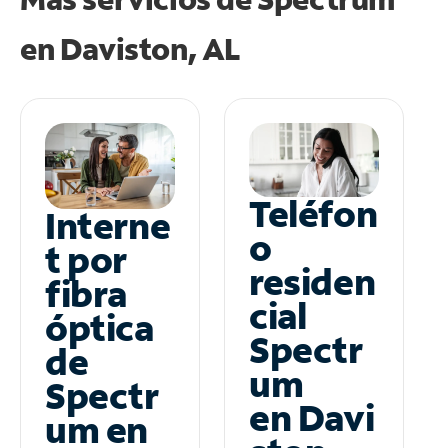
en
Daviston, AL
Teléfon
Interne
o
t por
residen
fibra
cial
óptica
Spectr
de
um
Spectr
en Davi
um en