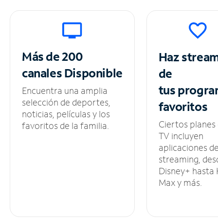
Más de 200
Haz strea
canales
Disponible
de
tus
progra
Encuentra una amplia
selección de deportes,
favoritos
noticias, películas y los
Ciertos planes
favoritos de la familia.
TV incluyen
aplicaciones d
streaming, des
Disney+ hasta
Max y más.