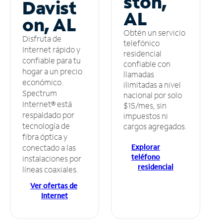
ston,
Davist
AL
on, AL
Obtén un servicio
Disfruta de
telefónico
Internet rápido y
residencial
confiable para tu
confiable con
hogar a un precio
llamadas
económico.
ilimitadas a nivel
Spectrum
nacional por solo
Internet® está
$15/mes, sin
respaldado por
impuestos ni
tecnología de
cargos agregados.
fibra óptica y
Explorar
conectado a las
teléfono
instalaciones por
residencial
líneas coaxiales.
Ver ofertas de
Internet