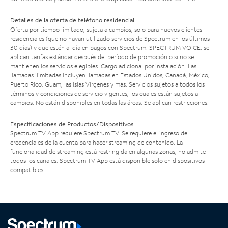
Detalles de la oferta de teléfono residencial
Oferta por tiempo limitado; sujeta a cambios; solo para nuevos clientes
residenciales (que no hayan utilizado servicios de Spectrum en los últimos
30 días) y que estén al día en pagos con Spectrum. SPECTRUM VOICE: se
aplican tarifas estándar después del período de promoción o si no se
mantienen los servicios elegibles. Cargo adicional por instalación. Las
llamadas ilimitadas incluyen llamadas en Estados Unidos, Canadá, México,
Puerto Rico, Guam, las Islas Vírgenes y más. Servicios sujetos a todos los
términos y condiciones de servicio vigentes, los cuales están sujetos a
cambios. No están disponibles en todas las áreas. Se aplican restricciones.
Especificaciones de Productos/Dispositivos
Spectrum TV App requiere Spectrum TV. Se requiere el ingreso de
credenciales de la cuenta para hacer streaming de contenido. La
funcionalidad de streaming está restringida en algunas zonas; no admite
todos los canales. Spectrum TV App está disponible solo en dispositivos
compatibles.