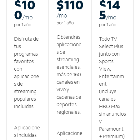
$10
$110
$14
0
5
/m
o
/m
o
/m
o
por 1 año
por 1 año
por 1 año
Obtendrás
Disfruta de
Todo TV
aplicacione
tus
Select Plus
s de
programas
junto con
streaming
favoritos
Sports
esenciales,
con
View,
más de 160
aplicacione
Entertainm
canales en
s de
ent +
vivo y
streaming
(incluye
cadenas de
populares
canales
deportes
incluidas.
HBO Max
regionales.
sin anuncios
y
Aplicacione
Paramount
Aplicacione
s incluidas
+ Premium)