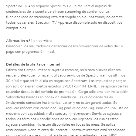
Spectrum TV App requiere Spectrum TV. Se requiere el ingreso de
credenciales de la cuenta para hacer streaming de contenido. La
funcionalidad de streaming está restringida en algunas zonas; no admite
todos los canales. Spectrum TV App está disponible solo en dispositivos
compatibles.
Afirmación n.º 1 en servicio
Basado en los resultados de ganancias de los proveedores de video de TV
pago con programación lineal.
Detalles de la oferta de Internet
Oferta por tiempo limitado; sujeta a cambios; solo para nuevos clientes
residenciales (que no hayan utilizado servicios de Spectrum en los últimos
30 días) y que estén al día en pagos con Spectrum. Los impuestos y cargos
son adicionales en ciertos estados. SPECTRUM INTERNET: se aplican tarifas
estándar después del período de promoción. Cargo adicional por instalación.
Velocidades basadas en conexión alámbrica. Las velocidades reales
(incluyendo conexión inalámbrica) varían y no están garantizadas. Se
requiere módem con capacidad Gig para velocidad Gig. Para ver una lista de
módems con capacidad, visita
spectrum.net/modem
. Servicios sujetos a
todos los términos y condiciones de servicio vigentes, los cuales están
sujetos a cambios. No están disponibles en todas las áreas. Se aplican
restricciones. Rendimiento de Internet: Spectrum Internet está respaldado
por fibra óptica y se suministra a la propiedad mediante una red HFC.