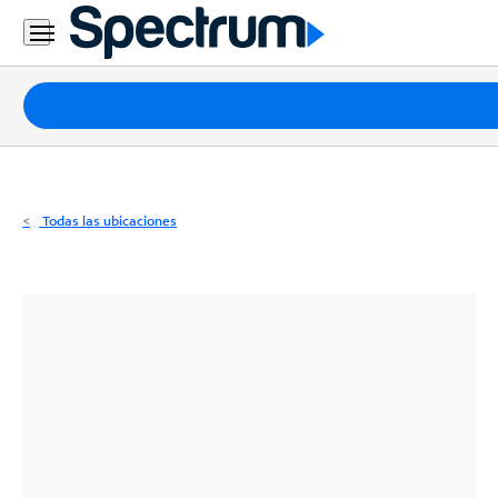
Residencial
Business
Paquetes
Internet
TV
Todas las ubicaciones
Móvil
Teléfono
Residencial
Business
Contáctanos
Inglés