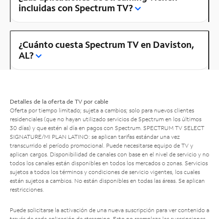
incluidas con Spectrum TV?
¿Cuánto cuesta Spectrum TV en Daviston,
AL?
Detalles de la oferta de TV por cable
Oferta por tiempo limitado; sujeta a cambios; solo para nuevos clientes
residenciales (que no hayan utilizado servicios de Spectrum en los últimos
30 días) y que estén al día en pagos con Spectrum. SPECTRUM TV SELECT
SIGNATURE/MI PLAN LATINO: se aplican tarifas estándar una vez
transcurrido el período promocional. Puede necesitarse equipo de TV y
aplican cargos. Disponibilidad de canales con base en el nivel de servicio y no
todos los canales están disponibles en todos los mercados o zonas. Servicios
sujetos a todos los términos y condiciones de servicio vigentes, los cuales
están sujetos a cambios. No están disponibles en todas las áreas. Se aplican
restricciones.
Puede solicitarse la activación de una nueva suscripción para ver contenido a
través de cada aplicación de streaming. Esto no reemplaza las suscripciones