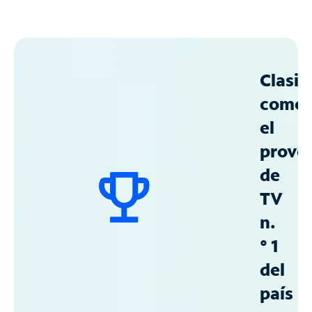
Clasif
como
el
prove
de
TV
n.
° 1
del
país