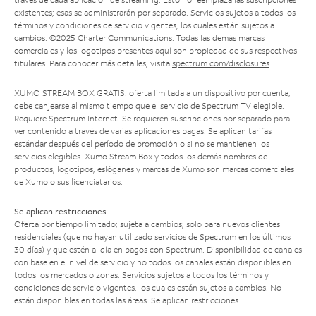
existentes; esas se administrarán por separado. Servicios sujetos a todos los
términos y condiciones de servicio vigentes, los cuales están sujetos a
cambios. ©2025 Charter Communications. Todas las demás marcas
comerciales y los logotipos presentes aquí son propiedad de sus respectivos
titulares. Para conocer más detalles, visita
spectrum.com/disclosures
.
XUMO STREAM BOX GRATIS: oferta limitada a un dispositivo por cuenta;
debe canjearse al mismo tiempo que el servicio de Spectrum TV elegible.
Requiere Spectrum Internet. Se requieren suscripciones por separado para
ver contenido a través de varias aplicaciones pagas. Se aplican tarifas
estándar después del período de promoción o si no se mantienen los
servicios elegibles. Xumo Stream Box y todos los demás nombres de
productos, logotipos, eslóganes y marcas de Xumo son marcas comerciales
de Xumo o sus licenciatarios.
Se aplican restricciones
Oferta por tiempo limitado; sujeta a cambios; solo para nuevos clientes
residenciales (que no hayan utilizado servicios de Spectrum en los últimos
30 días) y que estén al día en pagos con Spectrum. Disponibilidad de canales
con base en el nivel de servicio y no todos los canales están disponibles en
todos los mercados o zonas. Servicios sujetos a todos los términos y
condiciones de servicio vigentes, los cuales están sujetos a cambios. No
están disponibles en todas las áreas. Se aplican restricciones.