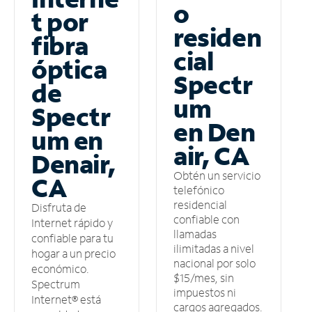
o
t por
residen
fibra
cial
óptica
Spectr
de
um
Spectr
en Den
um en
air, CA
Denair,
Obtén un servicio
CA
telefónico
residencial
Disfruta de
confiable con
Internet rápido y
llamadas
confiable para tu
ilimitadas a nivel
hogar a un precio
nacional por solo
económico.
$15/mes, sin
Spectrum
impuestos ni
Internet® está
cargos agregados.