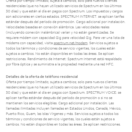
Oferta por tiempo limitado; sujeta a cambios; solo para nuevos clientes
residenciales (que no hayan utilizado servicios de Spectrum en los últimos
30 días) y que estén al día en pagos con Spectrum. Los impuestos y cargos
son adicionales en ciertos estados. SPECTRUM INTERNET: se aplican tarifas
estándar después del período de promoción. Cargo adicional por instalación.
Velocidades basadas en conexión alámbrica. Las velocidades reales
(incluyendo conexión inalámbrica) varían y no están garantizadas. Se
requiere módem con capacidad Gig para velocidad Gig. Para ver una lista de
módems con capacidad, visita
spectrum.net/modem
. Servicios sujetos a
todos los términos y condiciones de servicio vigentes, los cuales están
sujetos a cambios. No están disponibles en todas las áreas. Se aplican
restricciones. Rendimiento de Internet: Spectrum Internet está respaldado
por fibra óptica y se suministra a la propiedad mediante una red HFC.
Detalles de la oferta de teléfono residencial
Oferta por tiempo limitado; sujeta a cambios; solo para nuevos clientes
residenciales (que no hayan utilizado servicios de Spectrum en los últimos
30 días) y que estén al día en pagos con Spectrum. SPECTRUM VOICE: se
aplican tarifas estándar después del período de promoción o si no se
mantienen los servicios elegibles. Cargo adicional por instalación. Las
llamadas ilimitadas incluyen llamadas en Estados Unidos, Canadá, México,
Puerto Rico, Guam, las Islas Vírgenes y más. Servicios sujetos a todos los
términos y condiciones de servicio vigentes, los cuales están sujetos a
cambios. No están disponibles en todas las áreas. Se aplican restricciones.