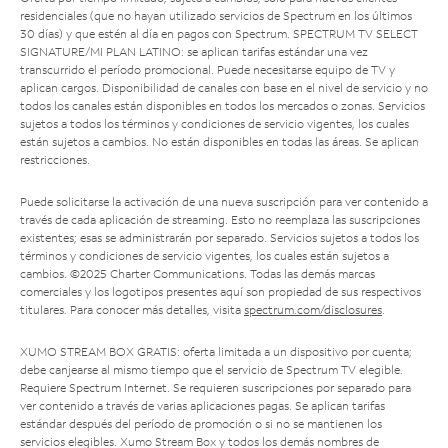
residenciales (que no hayan utilizado servicios de Spectrum en los últimos
30 días) y que estén al día en pagos con Spectrum. SPECTRUM TV SELECT
SIGNATURE/MI PLAN LATINO: se aplican tarifas estándar una vez
transcurrido el período promocional. Puede necesitarse equipo de TV y
aplican cargos. Disponibilidad de canales con base en el nivel de servicio y no
todos los canales están disponibles en todos los mercados o zonas. Servicios
sujetos a todos los términos y condiciones de servicio vigentes, los cuales
están sujetos a cambios. No están disponibles en todas las áreas. Se aplican
restricciones.
Puede solicitarse la activación de una nueva suscripción para ver contenido a
través de cada aplicación de streaming. Esto no reemplaza las suscripciones
existentes; esas se administrarán por separado. Servicios sujetos a todos los
términos y condiciones de servicio vigentes, los cuales están sujetos a
cambios. ©2025 Charter Communications. Todas las demás marcas
comerciales y los logotipos presentes aquí son propiedad de sus respectivos
titulares. Para conocer más detalles, visita
spectrum.com/disclosures
.
XUMO STREAM BOX GRATIS: oferta limitada a un dispositivo por cuenta;
debe canjearse al mismo tiempo que el servicio de Spectrum TV elegible.
Requiere Spectrum Internet. Se requieren suscripciones por separado para
ver contenido a través de varias aplicaciones pagas. Se aplican tarifas
estándar después del período de promoción o si no se mantienen los
servicios elegibles. Xumo Stream Box y todos los demás nombres de