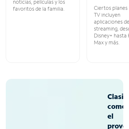
noticias, películas y los
Ciertos planes
favoritos de la familia.
TV incluyen
aplicaciones d
streaming, des
Disney+ hasta
Max y más.
Clasif
como
el
prove