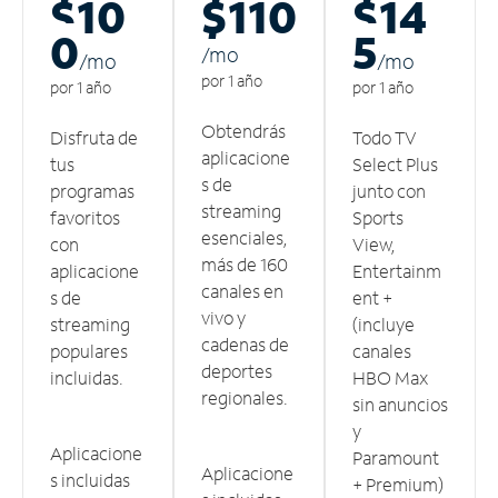
$10
$110
$14
0
5
/m
o
/m
o
/m
o
por 1 año
por 1 año
por 1 año
Obtendrás
Disfruta de
Todo TV
aplicacione
tus
Select Plus
s de
programas
junto con
streaming
favoritos
Sports
esenciales,
con
View,
más de 160
aplicacione
Entertainm
canales en
s de
ent +
vivo y
streaming
(incluye
cadenas de
populares
canales
deportes
incluidas.
HBO Max
regionales.
sin anuncios
y
Aplicacione
Paramount
Aplicacione
s incluidas
+ Premium)