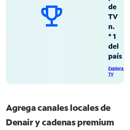
de
TV
n.
° 1
del
país
Explora Sp
TV
Agrega canales locales de
Denair y cadenas premium