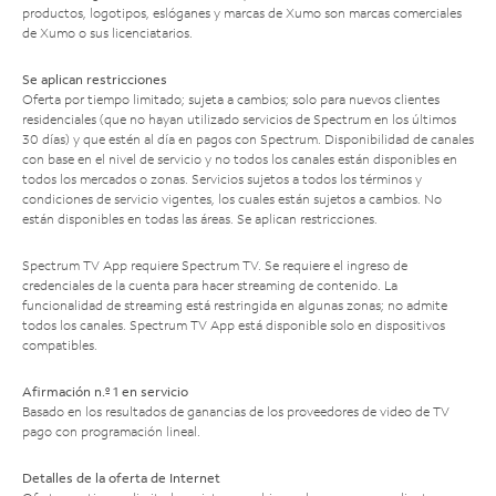
productos, logotipos, eslóganes y marcas de Xumo son marcas comerciales
de Xumo o sus licenciatarios.
Se aplican restricciones
Oferta por tiempo limitado; sujeta a cambios; solo para nuevos clientes
residenciales (que no hayan utilizado servicios de Spectrum en los últimos
30 días) y que estén al día en pagos con Spectrum. Disponibilidad de canales
con base en el nivel de servicio y no todos los canales están disponibles en
todos los mercados o zonas. Servicios sujetos a todos los términos y
condiciones de servicio vigentes, los cuales están sujetos a cambios. No
están disponibles en todas las áreas. Se aplican restricciones.
Spectrum TV App requiere Spectrum TV. Se requiere el ingreso de
credenciales de la cuenta para hacer streaming de contenido. La
funcionalidad de streaming está restringida en algunas zonas; no admite
todos los canales. Spectrum TV App está disponible solo en dispositivos
compatibles.
Afirmación n.º 1 en servicio
Basado en los resultados de ganancias de los proveedores de video de TV
pago con programación lineal.
Detalles de la oferta de Internet