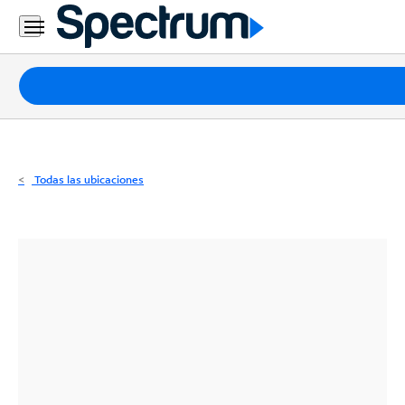
Residencial
Business
Paquetes
Internet
TV
Todas las ubicaciones
Móvil
Teléfono
Residencial
Business
Contáctanos
Inglés