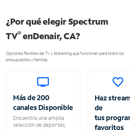
¿Por qué elegir Spectrum
®
TV
en
Denair, CA?
Opciones flexibles de TV y streaming que funcionan para todos los
presupuestos y familias.
Más de 200
Haz strea
canales
Disponible
de
tus
progra
Encuentra una amplia
selección de deportes,
favoritos