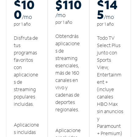
$10
$110
$14
0
5
/m
o
/m
o
/m
o
por 1 año
por 1 año
por 1 año
Obtendrás
Disfruta de
Todo TV
aplicacione
tus
Select Plus
s de
programas
junto con
streaming
favoritos
Sports
esenciales,
con
View,
más de 160
aplicacione
Entertainm
canales en
s de
ent +
vivo y
streaming
(incluye
cadenas de
populares
canales
deportes
incluidas.
HBO Max
regionales.
sin anuncios
y
Aplicacione
Paramount
Aplicacione
s incluidas
+ Premium)