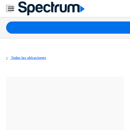
Residencial
Business
Paquetes
Internet
TV
Todas las ubicaciones
Móvil
Teléfono
Residencial
Business
Contáctanos
Inglés