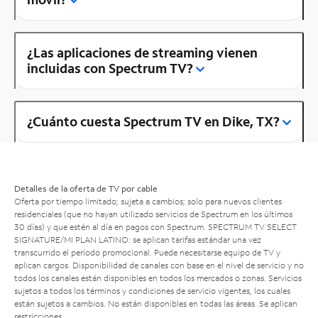
¿Las aplicaciones de streaming vienen
incluidas con Spectrum TV?
¿Cuánto cuesta Spectrum TV en Dike, TX?
Detalles de la oferta de TV por cable
Oferta por tiempo limitado; sujeta a cambios; solo para nuevos clientes
residenciales (que no hayan utilizado servicios de Spectrum en los últimos
30 días) y que estén al día en pagos con Spectrum. SPECTRUM TV SELECT
SIGNATURE/MI PLAN LATINO: se aplican tarifas estándar una vez
transcurrido el período promocional. Puede necesitarse equipo de TV y
aplican cargos. Disponibilidad de canales con base en el nivel de servicio y no
todos los canales están disponibles en todos los mercados o zonas. Servicios
sujetos a todos los términos y condiciones de servicio vigentes, los cuales
están sujetos a cambios. No están disponibles en todas las áreas. Se aplican
restricciones.