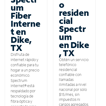
o
um
residen
Fiber
cial
Interne
Spectr
t en
um
Dike,
en Dike
TX
, TX
Disfruta de
Obtén un servicio
Internet rápido y
telefónico
confiable para tu
residencial
hogar a un precio
confiable con
económico.
llamadas
Spectrum
ilimitadas a nivel
Internet® está
nacional por solo
respaldado por
$15/mes, sin
tecnología de
impuestos ni
fibra óptica y
cargos agregados.