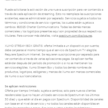
Puede solicitarse la activación de una nueva suscripción para ver contenido a
través de cada aplicación de streaming. Esto no reemplaza las suscripciones
existentes; esas se administrarán por separado. Servicios sujetos a todos los
términos y condiciones de servicio vigentes, los cuales están sujetos a
cambios. ©2025 Charter Communications. Todas las demás marcas
comerciales y los logotipos presentes aquí son propiedad de sus respectivos
titulares. Para conocer más detalles, visita
spectrum.com/disclosures
.
XUMO STREAM BOX GRATIS: oferta limitada a un dispositivo por cuenta;
debe canjearse al mismo tiempo que el servicio de Spectrum TV elegible.
Requiere Spectrum Internet. Se requieren suscripciones por separado para
ver contenido a través de varias aplicaciones pagas. Se aplican tarifas
estándar después del período de promoción o si no se mantienen los
servicios elegibles. Xumo Stream Box y todos los demás nombres de
productos, logotipos, eslóganes y marcas de Xumo son marcas comerciales
de Xumo o sus licenciatarios.
Se aplican restricciones
Oferta por tiempo limitado; sujeta a cambios; solo para nuevos clientes
residenciales (que no hayan utilizado servicios de Spectrum en los últimos
30 días) y que estén al día en pagos con Spectrum. Disponibilidad de canales
con base en el nivel de servicio y no todos los canales están disponibles en
todos los mercados o zonas. Servicios sujetos a todos los términos y