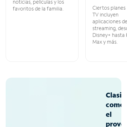
noticias, películas y los
Ciertos planes
favoritos de la familia.
TV incluyen
aplicaciones d
streaming, des
Disney+ hasta
Max y más.
Clasif
como
el
prove