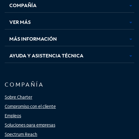
COMPAÑÍA
abre
abre
abre
abre
en
en
en
en
una
una
una
una
VER MÁS
pestaña
pestaña
pestaña
pestaña
nueva
nueva
nueva
nueva
MÁS INFORMACIÓN
AYUDA Y ASISTENCIA TÉCNICA
COMPAÑÍA
Sobre Charter
Compromiso con el cliente
Empleos
Soluciones para empresas
Spectrum Reach