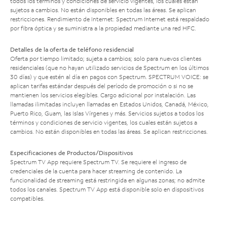
todos los términos y condiciones de servicio vigentes, los cuales están
sujetos a cambios. No están disponibles en todas las áreas. Se aplican
restricciones. Rendimiento de Internet: Spectrum Internet está respaldado
por fibra óptica y se suministra a la propiedad mediante una red HFC.
Detalles de la oferta de teléfono residencial
Oferta por tiempo limitado; sujeta a cambios; solo para nuevos clientes
residenciales (que no hayan utilizado servicios de Spectrum en los últimos
30 días) y que estén al día en pagos con Spectrum. SPECTRUM VOICE: se
aplican tarifas estándar después del período de promoción o si no se
mantienen los servicios elegibles. Cargo adicional por instalación. Las
llamadas ilimitadas incluyen llamadas en Estados Unidos, Canadá, México,
Puerto Rico, Guam, las Islas Vírgenes y más. Servicios sujetos a todos los
términos y condiciones de servicio vigentes, los cuales están sujetos a
cambios. No están disponibles en todas las áreas. Se aplican restricciones.
Especificaciones de Productos/Dispositivos
Spectrum TV App requiere Spectrum TV. Se requiere el ingreso de
credenciales de la cuenta para hacer streaming de contenido. La
funcionalidad de streaming está restringida en algunas zonas; no admite
todos los canales. Spectrum TV App está disponible solo en dispositivos
compatibles.