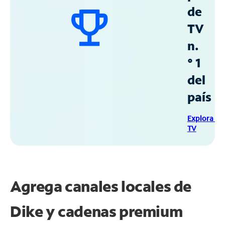
de
TV
n.
° 1
del
país
Explora Sp
TV
Agrega canales locales de
Dike y cadenas premium