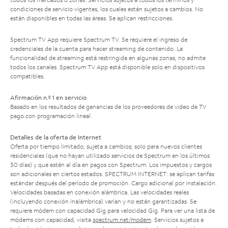
condiciones de servicio vigentes, los cuales están sujetos a cambios. No
están disponibles en todas las áreas. Se aplican restricciones.
Spectrum TV App requiere Spectrum TV. Se requiere el ingreso de
credenciales de la cuenta para hacer streaming de contenido. La
funcionalidad de streaming está restringida en algunas zonas; no admite
todos los canales. Spectrum TV App está disponible solo en dispositivos
compatibles.
Afirmación n.º 1 en servicio
Basado en los resultados de ganancias de los proveedores de video de TV
pago con programación lineal.
Detalles de la oferta de Internet
Oferta por tiempo limitado; sujeta a cambios; solo para nuevos clientes
residenciales (que no hayan utilizado servicios de Spectrum en los últimos
30 días) y que estén al día en pagos con Spectrum. Los impuestos y cargos
son adicionales en ciertos estados. SPECTRUM INTERNET: se aplican tarifas
estándar después del período de promoción. Cargo adicional por instalación.
Velocidades basadas en conexión alámbrica. Las velocidades reales
(incluyendo conexión inalámbrica) varían y no están garantizadas. Se
requiere módem con capacidad Gig para velocidad Gig. Para ver una lista de
módems con capacidad, visita
spectrum.net/modem
. Servicios sujetos a