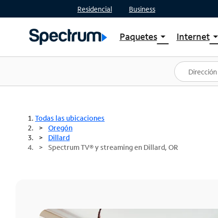
Residencial
Business
Paquetes
Internet
arrow_drop_down
arrow_drop
Ver paquetes
Spectr
Spectrum One
Planes
Mejores ofertas
Spectr
Ofertas en tu área
Intern
Todas las ubicaciones
Oregón
Dillard
Spectrum TV® y streaming en Dillard, OR