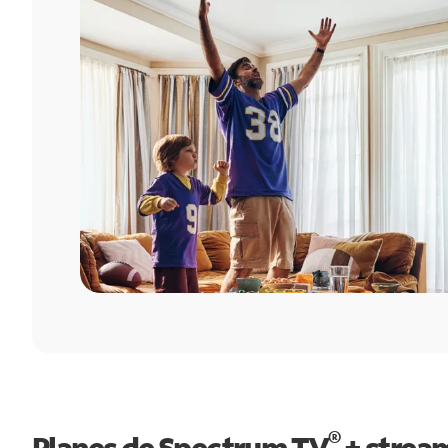
®
Planes de Spectrum TV
+ strea