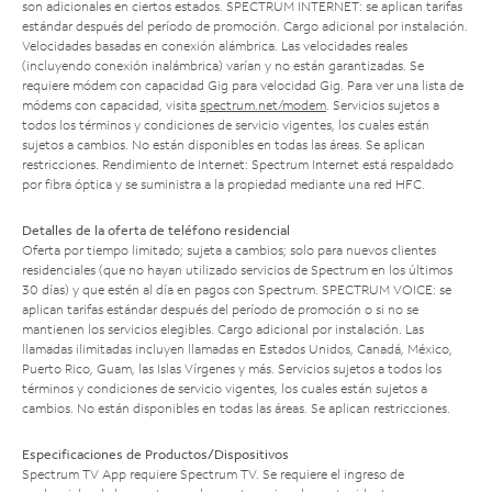
son adicionales en ciertos estados. SPECTRUM INTERNET: se aplican tarifas
estándar después del período de promoción. Cargo adicional por instalación.
Velocidades basadas en conexión alámbrica. Las velocidades reales
(incluyendo conexión inalámbrica) varían y no están garantizadas. Se
requiere módem con capacidad Gig para velocidad Gig. Para ver una lista de
módems con capacidad, visita
spectrum.net/modem
. Servicios sujetos a
todos los términos y condiciones de servicio vigentes, los cuales están
sujetos a cambios. No están disponibles en todas las áreas. Se aplican
restricciones. Rendimiento de Internet: Spectrum Internet está respaldado
por fibra óptica y se suministra a la propiedad mediante una red HFC.
Detalles de la oferta de teléfono residencial
Oferta por tiempo limitado; sujeta a cambios; solo para nuevos clientes
residenciales (que no hayan utilizado servicios de Spectrum en los últimos
30 días) y que estén al día en pagos con Spectrum. SPECTRUM VOICE: se
aplican tarifas estándar después del período de promoción o si no se
mantienen los servicios elegibles. Cargo adicional por instalación. Las
llamadas ilimitadas incluyen llamadas en Estados Unidos, Canadá, México,
Puerto Rico, Guam, las Islas Vírgenes y más. Servicios sujetos a todos los
términos y condiciones de servicio vigentes, los cuales están sujetos a
cambios. No están disponibles en todas las áreas. Se aplican restricciones.
Especificaciones de Productos/Dispositivos
Spectrum TV App requiere Spectrum TV. Se requiere el ingreso de