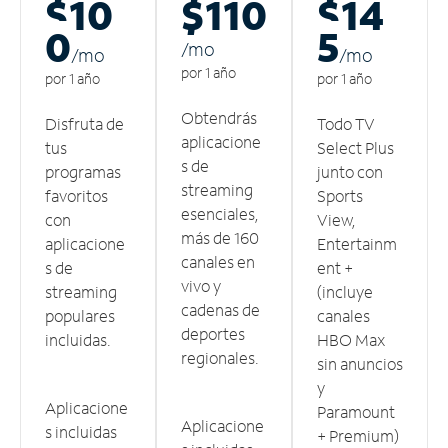
$10
$110
$14
0
5
/m
o
/m
o
/m
o
por 1 año
por 1 año
por 1 año
Obtendrás
Disfruta de
Todo TV
aplicacione
tus
Select Plus
s de
programas
junto con
streaming
favoritos
Sports
esenciales,
con
View,
más de 160
aplicacione
Entertainm
canales en
s de
ent +
vivo y
streaming
(incluye
cadenas de
populares
canales
deportes
incluidas.
HBO Max
regionales.
sin anuncios
y
Aplicacione
Paramount
Aplicacione
s incluidas
+ Premium)