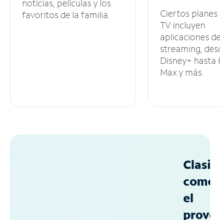
noticias, películas y los
Ciertos planes
favoritos de la familia.
TV incluyen
aplicaciones d
streaming, des
Disney+ hasta
Max y más.
Clasif
como
el
prove