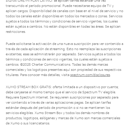
SIGNATURE/MI PLAN LATINO: se aplican tarifas estándar una vez
transcurrido el período promocional. Puede necesitarse equipo de TV y
aplican cargos. Disponibilidad de canales con base en el nivel de servicio y no
todos los canales están disponibles en todos los mercados o zonas. Servicios
sujetos a todos los términos y condiciones de servicio vigentes, los cuales
están sujetos a cambios. No están disponibles en todas las áreas. Se aplican
restricciones.
Puede solicitarse la activación de una nueva suscripción para ver contenido a
través de cada aplicación de streaming. Esto no reemplaza las suscripciones
existentes; esas se administrarán por separado. Servicios sujetos a todos los
términos y condiciones de servicio vigentes, los cuales están sujetos a
cambios. ©2025 Charter Communications. Todas las demás marcas
comerciales y los logotipos presentes aquí son propiedad de sus respectivos
titulares. Para conocer más detalles, visita
spectrum.com/disclosures
.
XUMO STREAM BOX GRATIS: oferta limitada a un dispositivo por cuenta;
debe canjearse al mismo tiempo que el servicio de Spectrum TV elegible.
Requiere Spectrum Internet. Se requieren suscripciones por separado para
ver contenido a través de varias aplicaciones pagas. Se aplican tarifas
estándar después del período de promoción o si no se mantienen los
servicios elegibles. Xumo Stream Box y todos los demás nombres de
productos, logotipos, eslóganes y marcas de Xumo son marcas comerciales
de Xumo o sus licenciatarios.