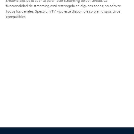
credenciales de la cuenta para hacer streaming de contenido. La
funcionalidad de streaming está restringida en algunas zonas; no admite
todos los canales. Spectrum TV App está disponible solo en dispositivos
compatibles.