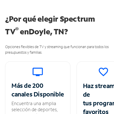
¿Por qué elegir Spectrum
®
TV
en
Doyle, TN?
Opciones flexibles de TV y streaming que funcionan para todos los
presupuestos y familias.
Más de 200
Haz strea
canales
Disponible
de
tus
progra
Encuentra una amplia
selección de deportes,
favoritos