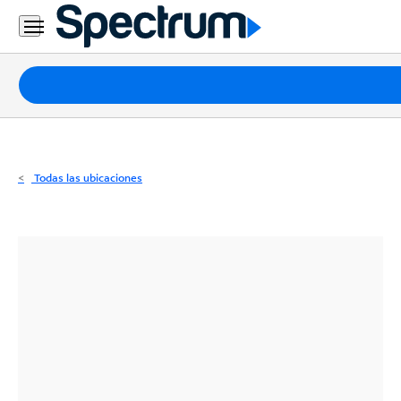
Residencial
Business
Paquetes
Internet
TV
Todas las ubicaciones
Móvil
Teléfono
Residencial
Business
Contáctanos
Inglés