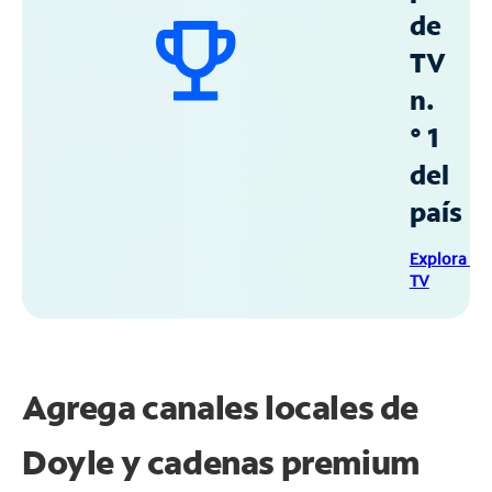
de
TV
n.
° 1
del
país
Explora Sp
TV
Agrega canales locales de
Doyle y cadenas premium