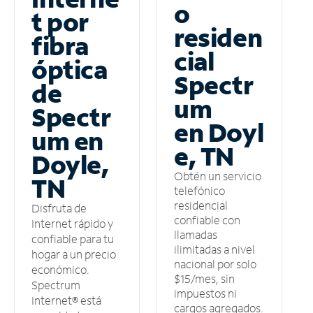
o
t por
residen
fibra
cial
óptica
Spectr
de
um
Spectr
en Doyl
um en
e, TN
Doyle,
Obtén un servicio
TN
telefónico
residencial
Disfruta de
confiable con
Internet rápido y
llamadas
confiable para tu
ilimitadas a nivel
hogar a un precio
nacional por solo
económico.
$15/mes, sin
Spectrum
impuestos ni
Internet® está
cargos agregados.