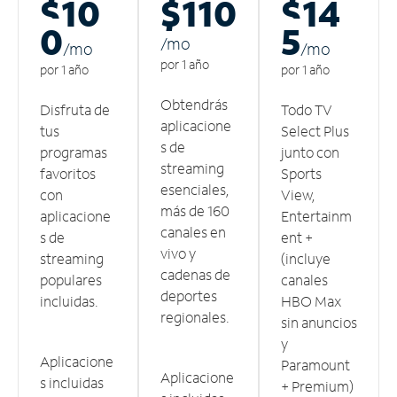
$10
$110
$14
0
5
/m
o
/m
o
/m
o
por 1 año
por 1 año
por 1 año
Obtendrás
Disfruta de
Todo TV
aplicacione
tus
Select Plus
s de
programas
junto con
streaming
favoritos
Sports
esenciales,
con
View,
más de 160
aplicacione
Entertainm
canales en
s de
ent +
vivo y
streaming
(incluye
cadenas de
populares
canales
deportes
incluidas.
HBO Max
regionales.
sin anuncios
y
Aplicacione
Paramount
Aplicacione
s incluidas
+ Premium)