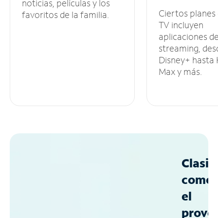
noticias, películas y los
Ciertos planes
favoritos de la familia.
TV incluyen
aplicaciones d
streaming, des
Disney+ hasta
Max y más.
Clasif
como
el
prove