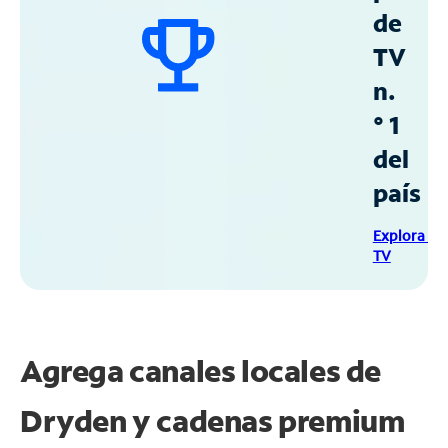
de
TV
n.
° 1
del
país
Explora Sp
TV
Agrega canales locales de
Dryden y cadenas premium