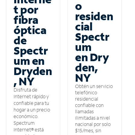
o
t por
residen
fibra
cial
óptica
Spectr
de
um
Spectr
en Dry
um en
den,
Dryden
NY
, NY
Obtén un servicio
Disfruta de
telefónico
Internet rápido y
residencial
confiable para tu
confiable con
hogar a un precio
llamadas
económico.
ilimitadas a nivel
Spectrum
nacional por solo
Internet® está
$15/mes, sin