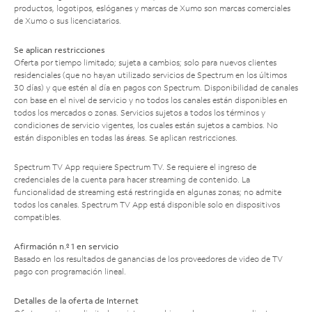
productos, logotipos, eslóganes y marcas de Xumo son marcas comerciales
de Xumo o sus licenciatarios.
Se aplican restricciones
Oferta por tiempo limitado; sujeta a cambios; solo para nuevos clientes
residenciales (que no hayan utilizado servicios de Spectrum en los últimos
30 días) y que estén al día en pagos con Spectrum. Disponibilidad de canales
con base en el nivel de servicio y no todos los canales están disponibles en
todos los mercados o zonas. Servicios sujetos a todos los términos y
condiciones de servicio vigentes, los cuales están sujetos a cambios. No
están disponibles en todas las áreas. Se aplican restricciones.
Spectrum TV App requiere Spectrum TV. Se requiere el ingreso de
credenciales de la cuenta para hacer streaming de contenido. La
funcionalidad de streaming está restringida en algunas zonas; no admite
todos los canales. Spectrum TV App está disponible solo en dispositivos
compatibles.
Afirmación n.º 1 en servicio
Basado en los resultados de ganancias de los proveedores de video de TV
pago con programación lineal.
Detalles de la oferta de Internet