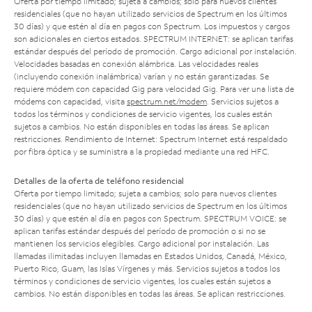
Oferta por tiempo limitado; sujeta a cambios; solo para nuevos clientes
residenciales (que no hayan utilizado servicios de Spectrum en los últimos
30 días) y que estén al día en pagos con Spectrum. Los impuestos y cargos
son adicionales en ciertos estados. SPECTRUM INTERNET: se aplican tarifas
estándar después del período de promoción. Cargo adicional por instalación.
Velocidades basadas en conexión alámbrica. Las velocidades reales
(incluyendo conexión inalámbrica) varían y no están garantizadas. Se
requiere módem con capacidad Gig para velocidad Gig. Para ver una lista de
módems con capacidad, visita
spectrum.net/modem
. Servicios sujetos a
todos los términos y condiciones de servicio vigentes, los cuales están
sujetos a cambios. No están disponibles en todas las áreas. Se aplican
restricciones. Rendimiento de Internet: Spectrum Internet está respaldado
por fibra óptica y se suministra a la propiedad mediante una red HFC.
Detalles de la oferta de teléfono residencial
Oferta por tiempo limitado; sujeta a cambios; solo para nuevos clientes
residenciales (que no hayan utilizado servicios de Spectrum en los últimos
30 días) y que estén al día en pagos con Spectrum. SPECTRUM VOICE: se
aplican tarifas estándar después del período de promoción o si no se
mantienen los servicios elegibles. Cargo adicional por instalación. Las
llamadas ilimitadas incluyen llamadas en Estados Unidos, Canadá, México,
Puerto Rico, Guam, las Islas Vírgenes y más. Servicios sujetos a todos los
términos y condiciones de servicio vigentes, los cuales están sujetos a
cambios. No están disponibles en todas las áreas. Se aplican restricciones.