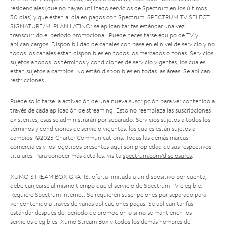
residenciales (que no hayan utilizado servicios de Spectrum en los últimos
30 días) y que estén al día en pagos con Spectrum. SPECTRUM TV SELECT
SIGNATURE/MI PLAN LATINO: se aplican tarifas estándar una vez
transcurrido el período promocional. Puede necesitarse equipo de TV y
aplican cargos. Disponibilidad de canales con base en el nivel de servicio y no
todos los canales están disponibles en todos los mercados o zonas. Servicios
sujetos a todos los términos y condiciones de servicio vigentes, los cuales
están sujetos a cambios. No están disponibles en todas las áreas. Se aplican
restricciones.
Puede solicitarse la activación de una nueva suscripción para ver contenido a
través de cada aplicación de streaming. Esto no reemplaza las suscripciones
existentes; esas se administrarán por separado. Servicios sujetos a todos los
términos y condiciones de servicio vigentes, los cuales están sujetos a
cambios. ©2025 Charter Communications. Todas las demás marcas
comerciales y los logotipos presentes aquí son propiedad de sus respectivos
titulares. Para conocer más detalles, visita
spectrum.com/disclosures
.
XUMO STREAM BOX GRATIS: oferta limitada a un dispositivo por cuenta;
debe canjearse al mismo tiempo que el servicio de Spectrum TV elegible.
Requiere Spectrum Internet. Se requieren suscripciones por separado para
ver contenido a través de varias aplicaciones pagas. Se aplican tarifas
estándar después del período de promoción o si no se mantienen los
servicios elegibles. Xumo Stream Box y todos los demás nombres de