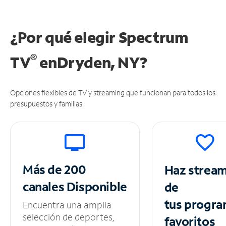
¿Por qué elegir Spectrum
®
TV
en
Dryden, NY?
Opciones flexibles de TV y streaming que funcionan para todos los
presupuestos y familias.
Más de 200
Haz strea
canales
Disponible
de
tus
progra
Encuentra una amplia
selección de deportes,
favoritos