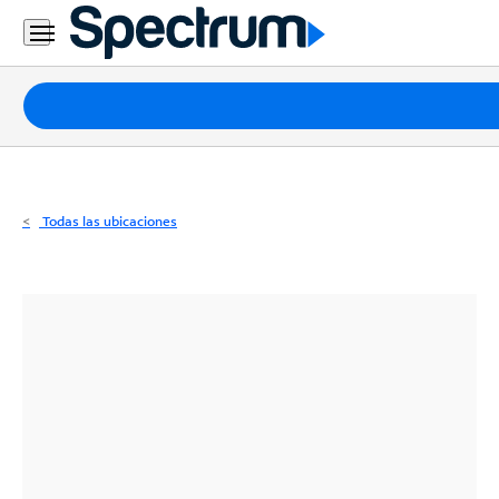
Residencial
Business
Paquetes
Internet
TV
Todas las ubicaciones
Móvil
Teléfono
Residencial
Business
Contáctanos
Inglés