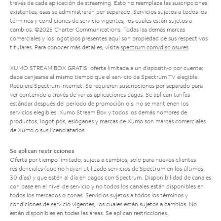
través de cada aplicación de streaming. Esto no reemplaza las suscripciones
existentes; esas se administrarán por separado. Servicios sujetos a todos los
términos y condiciones de servicio vigentes, los cuales están sujetos a
cambios. ©2025 Charter Communications. Todas las demás marcas
comerciales y los logotipos presentes aquí son propiedad de sus respectivos
titulares. Para conocer más detalles, visita
spectrum.com/disclosures
.
XUMO STREAM BOX GRATIS: oferta limitada a un dispositivo por cuenta;
debe canjearse al mismo tiempo que el servicio de Spectrum TV elegible.
Requiere Spectrum Internet. Se requieren suscripciones por separado para
ver contenido a través de varias aplicaciones pagas. Se aplican tarifas
estándar después del período de promoción o si no se mantienen los
servicios elegibles. Xumo Stream Box y todos los demás nombres de
productos, logotipos, eslóganes y marcas de Xumo son marcas comerciales
de Xumo o sus licenciatarios.
Se aplican restricciones
Oferta por tiempo limitado; sujeta a cambios; solo para nuevos clientes
residenciales (que no hayan utilizado servicios de Spectrum en los últimos
30 días) y que estén al día en pagos con Spectrum. Disponibilidad de canales
con base en el nivel de servicio y no todos los canales están disponibles en
todos los mercados o zonas. Servicios sujetos a todos los términos y
condiciones de servicio vigentes, los cuales están sujetos a cambios. No
están disponibles en todas las áreas. Se aplican restricciones.