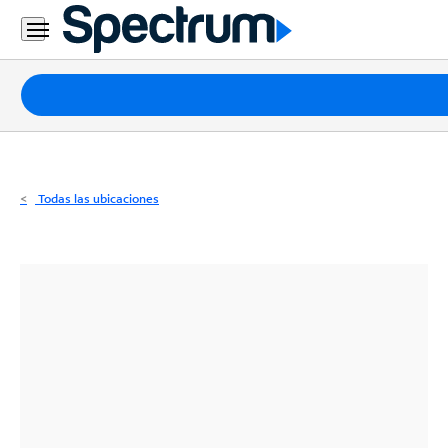
Residencial
Business
Paquetes
Internet
TV
Todas las ubicaciones
Móvil
Teléfono
Residencial
Business
Contáctanos
Inglés