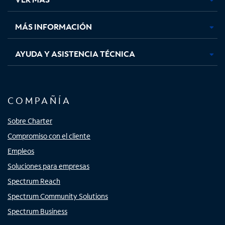
pestaña
pestaña
pestaña
pestaña
nueva
nueva
nueva
nueva
MÁS INFORMACIÓN
AYUDA Y ASISTENCIA TÉCNICA
COMPAÑÍA
Sobre Charter
Compromiso con el cliente
Empleos
Soluciones para empresas
Spectrum Reach
Spectrum Community Solutions
Spectrum Business