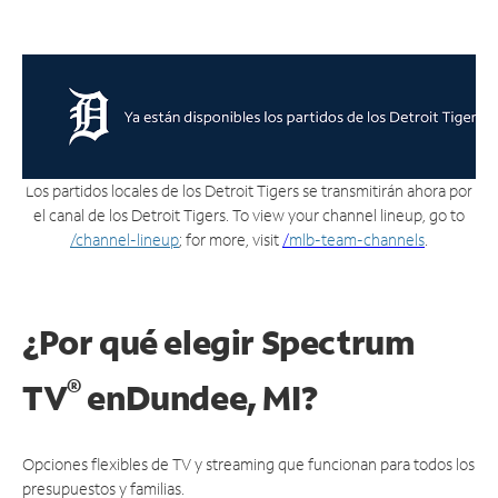
Los partidos locales de los Detroit Tigers se transmitirán ahora por
el canal de los Detroit Tigers. To view your channel lineup, go to
/channel-lineup
; for more, visit
/
mlb-team-channels
.
¿Por qué elegir Spectrum
®
TV
en
Dundee, MI?
Opciones flexibles de TV y streaming que funcionan para todos los
presupuestos y familias.