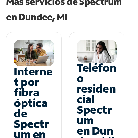
Más servicios de Spectrum
en
Dundee, MI
Teléfon
Interne
o
t por
residen
fibra
cial
óptica
Spectr
de
um
Spectr
en Dun
um en