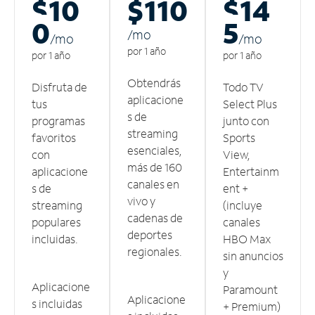
$10
$110
$14
0
5
/m
o
/m
o
/m
o
por 1 año
por 1 año
por 1 año
Obtendrás
Disfruta de
Todo TV
aplicacione
tus
Select Plus
s de
programas
junto con
streaming
favoritos
Sports
esenciales,
con
View,
más de 160
aplicacione
Entertainm
canales en
s de
ent +
vivo y
streaming
(incluye
cadenas de
populares
canales
deportes
incluidas.
HBO Max
regionales.
sin anuncios
y
Aplicacione
Paramount
Aplicacione
s incluidas
+ Premium)