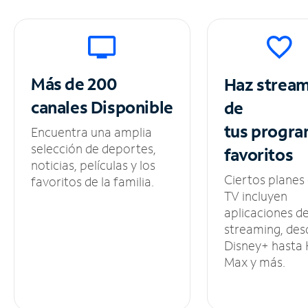
Más de 200
Haz strea
canales
Disponible
de
tus
progra
Encuentra una amplia
selección de deportes,
favoritos
noticias, películas y los
Ciertos planes
favoritos de la familia.
TV incluyen
aplicaciones d
streaming, des
Disney+ hasta
Max y más.