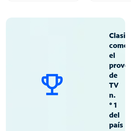
Clasif
como
el
prove
de
TV
n.
° 1
del
país