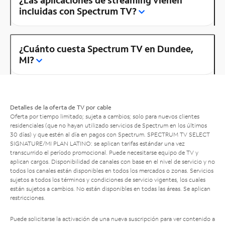
¿Las aplicaciones de streaming vienen
incluidas con Spectrum TV?
¿Cuánto cuesta Spectrum TV en Dundee,
MI?
Detalles de la oferta de TV por cable
Oferta por tiempo limitado; sujeta a cambios; solo para nuevos clientes
residenciales (que no hayan utilizado servicios de Spectrum en los últimos
30 días) y que estén al día en pagos con Spectrum. SPECTRUM TV SELECT
SIGNATURE/MI PLAN LATINO: se aplican tarifas estándar una vez
transcurrido el período promocional. Puede necesitarse equipo de TV y
aplican cargos. Disponibilidad de canales con base en el nivel de servicio y no
todos los canales están disponibles en todos los mercados o zonas. Servicios
sujetos a todos los términos y condiciones de servicio vigentes, los cuales
están sujetos a cambios. No están disponibles en todas las áreas. Se aplican
restricciones.
Puede solicitarse la activación de una nueva suscripción para ver contenido a