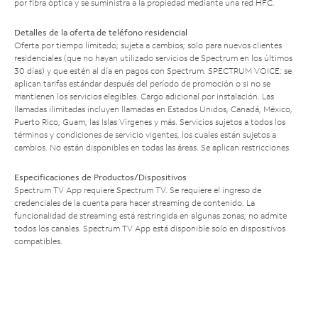
por fibra óptica y se suministra a la propiedad mediante una red HFC.
Detalles de la oferta de teléfono residencial
Oferta por tiempo limitado; sujeta a cambios; solo para nuevos clientes
residenciales (que no hayan utilizado servicios de Spectrum en los últimos
30 días) y que estén al día en pagos con Spectrum. SPECTRUM VOICE: se
aplican tarifas estándar después del período de promoción o si no se
mantienen los servicios elegibles. Cargo adicional por instalación. Las
llamadas ilimitadas incluyen llamadas en Estados Unidos, Canadá, México,
Puerto Rico, Guam, las Islas Vírgenes y más. Servicios sujetos a todos los
términos y condiciones de servicio vigentes, los cuales están sujetos a
cambios. No están disponibles en todas las áreas. Se aplican restricciones.
Especificaciones de Productos/Dispositivos
Spectrum TV App requiere Spectrum TV. Se requiere el ingreso de
credenciales de la cuenta para hacer streaming de contenido. La
funcionalidad de streaming está restringida en algunas zonas; no admite
todos los canales. Spectrum TV App está disponible solo en dispositivos
compatibles.