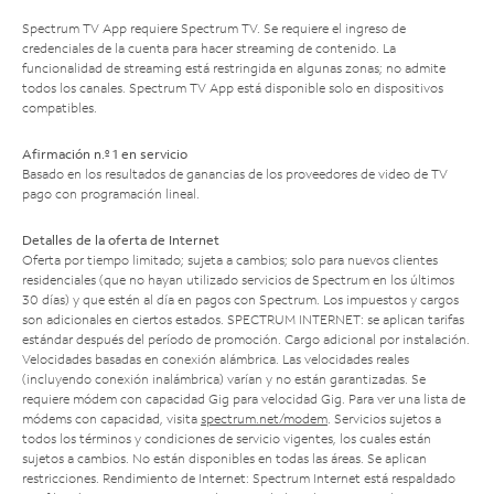
Spectrum TV App requiere Spectrum TV. Se requiere el ingreso de
credenciales de la cuenta para hacer streaming de contenido. La
funcionalidad de streaming está restringida en algunas zonas; no admite
todos los canales. Spectrum TV App está disponible solo en dispositivos
compatibles.
Afirmación n.º 1 en servicio
Basado en los resultados de ganancias de los proveedores de video de TV
pago con programación lineal.
Detalles de la oferta de Internet
Oferta por tiempo limitado; sujeta a cambios; solo para nuevos clientes
residenciales (que no hayan utilizado servicios de Spectrum en los últimos
30 días) y que estén al día en pagos con Spectrum. Los impuestos y cargos
son adicionales en ciertos estados. SPECTRUM INTERNET: se aplican tarifas
estándar después del período de promoción. Cargo adicional por instalación.
Velocidades basadas en conexión alámbrica. Las velocidades reales
(incluyendo conexión inalámbrica) varían y no están garantizadas. Se
requiere módem con capacidad Gig para velocidad Gig. Para ver una lista de
módems con capacidad, visita
spectrum.net/modem
. Servicios sujetos a
todos los términos y condiciones de servicio vigentes, los cuales están
sujetos a cambios. No están disponibles en todas las áreas. Se aplican
restricciones. Rendimiento de Internet: Spectrum Internet está respaldado