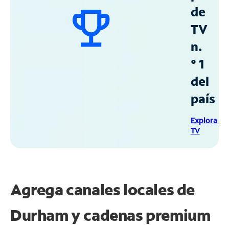
de
TV
n.
° 1
del
país
Explora Sp
TV
Agrega canales locales de
Durham y cadenas premium