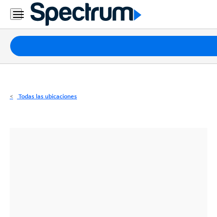
Residencial
Business
Paquetes
Internet
TV
Todas las ubicaciones
Móvil
Teléfono
Residencial
Business
Contáctanos
Inglés