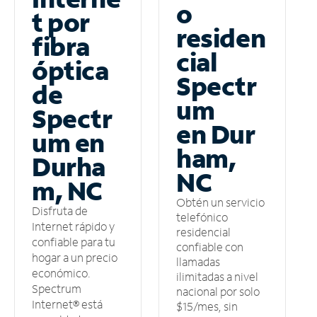
o
t por
residen
fibra
cial
óptica
Spectr
de
um
Spectr
en Dur
um en
ham,
Durha
NC
m, NC
Obtén un servicio
Disfruta de
telefónico
Internet rápido y
residencial
confiable para tu
confiable con
hogar a un precio
llamadas
económico.
ilimitadas a nivel
Spectrum
nacional por solo
Internet® está
$15/mes, sin