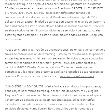
residenciales (que no hayan utilizado servicios de Spectrum en los últimos
30 días) y que estén al día en pagos con Spectrum. SPECTRUM TV SELECT
SIGNATURE/MI PLAN LATINO: se aplican tarifas estándar una vez
transcurrido el período promocional. Puede necesitarse equipo de TV y
aplican cargos. Disponibilidad de canales con base en el nivel de servicio y no
todos los canales están disponibles en todos los mercados o zonas. Servicios
sujetos a todos los términos y condiciones de servicio vigentes, los cuales
están sujetos a cambios. No están disponibles en todas las áreas. Se aplican
restricciones.
Puede solicitarse la activación de una nueva suscripción para ver contenido a
través de cada aplicación de streaming. Esto no reemplaza las suscripciones
existentes; esas se administrarán por separado. Servicios sujetos a todos los
términos y condiciones de servicio vigentes, los cuales están sujetos a
cambios. ©2025 Charter Communications. Todas las demás marcas
comerciales y los logotipos presentes aquí son propiedad de sus respectivos
titulares. Para conocer más detalles, visita
spectrum.com/disclosures
.
XUMO STREAM BOX GRATIS: oferta limitada a un dispositivo por cuenta;
debe canjearse al mismo tiempo que el servicio de Spectrum TV elegible.
Requiere Spectrum Internet. Se requieren suscripciones por separado para
ver contenido a través de varias aplicaciones pagas. Se aplican tarifas
estándar después del período de promoción o si no se mantienen los
servicios elegibles. Xumo Stream Box y todos los demás nombres de