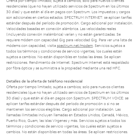
Oferta por tiempo limitado; sujeta a cambios; solo para nuevos clientes
residenciales (que no hayan utilizado servicios de Spectrum en los últimos
30 días) y que estén al día en pagos con Spectrum. Los impuestos y cargos
son adicionales en ciertos estados. SPECTRUM INTERNET: se aplican tarifas
estándar después del período de promoción. Cargo adicional por instalación.
Velocidades basadas en conexión alámbrica. Las velocidades reales
(incluyendo conexión inalámbrica) varían y no están garantizadas. Se
requiere módem con capacidad Gig para velocidad Gig. Para ver una lista de
módems con capacidad, visita
spectrum.net/modem
. Servicios sujetos a
todos los términos y condiciones de servicio vigentes, los cuales están
sujetos a cambios. No están disponibles en todas las áreas. Se aplican
restricciones. Rendimiento de Internet: Spectrum Internet está respaldado
por fibra óptica y se suministra a la propiedad mediante una red HFC.
Detalles de la oferta de teléfono residencial
Oferta por tiempo limitado; sujeta a cambios; solo para nuevos clientes
residenciales (que no hayan utilizado servicios de Spectrum en los últimos
30 días) y que estén al día en pagos con Spectrum. SPECTRUM VOICE: se
aplican tarifas estándar después del período de promoción o si no se
mantienen los servicios elegibles. Cargo adicional por instalación. Las
llamadas ilimitadas incluyen llamadas en Estados Unidos, Canadá, México,
Puerto Rico, Guam, las Islas Vírgenes y más. Servicios sujetos a todos los
términos y condiciones de servicio vigentes, los cuales están sujetos a
cambios. No están disponibles en todas las áreas. Se aplican restricciones.