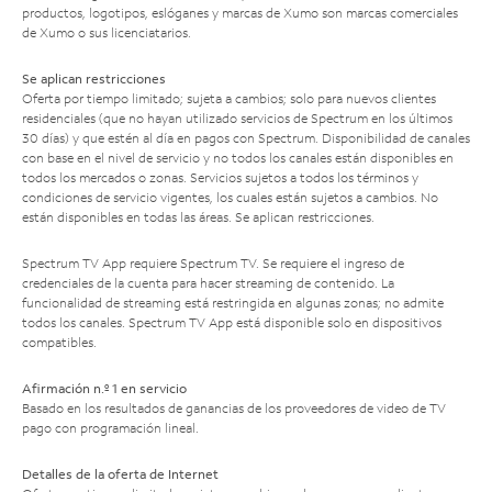
productos, logotipos, eslóganes y marcas de Xumo son marcas comerciales
de Xumo o sus licenciatarios.
Se aplican restricciones
Oferta por tiempo limitado; sujeta a cambios; solo para nuevos clientes
residenciales (que no hayan utilizado servicios de Spectrum en los últimos
30 días) y que estén al día en pagos con Spectrum. Disponibilidad de canales
con base en el nivel de servicio y no todos los canales están disponibles en
todos los mercados o zonas. Servicios sujetos a todos los términos y
condiciones de servicio vigentes, los cuales están sujetos a cambios. No
están disponibles en todas las áreas. Se aplican restricciones.
Spectrum TV App requiere Spectrum TV. Se requiere el ingreso de
credenciales de la cuenta para hacer streaming de contenido. La
funcionalidad de streaming está restringida en algunas zonas; no admite
todos los canales. Spectrum TV App está disponible solo en dispositivos
compatibles.
Afirmación n.º 1 en servicio
Basado en los resultados de ganancias de los proveedores de video de TV
pago con programación lineal.
Detalles de la oferta de Internet