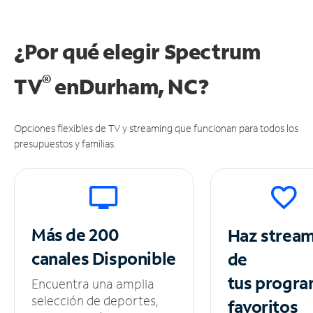
¿Por qué elegir Spectrum
®
TV
en
Durham, NC?
Opciones flexibles de TV y streaming que funcionan para todos los
presupuestos y familias.
Más de 200
Haz strea
canales
Disponible
de
tus
progra
Encuentra una amplia
selección de deportes,
favoritos