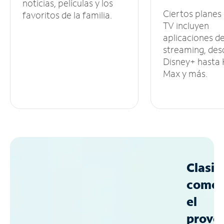
noticias, películas y los
Ciertos planes
favoritos de la familia.
TV incluyen
aplicaciones d
streaming, des
Disney+ hasta
Max y más.
Clasif
como
el
prove