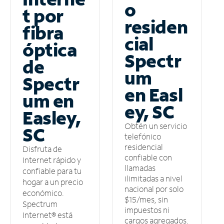
o
t por
residen
fibra
cial
óptica
Spectr
de
um
Spectr
en Easl
um en
ey, SC
Easley,
Obtén un servicio
SC
telefónico
residencial
Disfruta de
confiable con
Internet rápido y
llamadas
confiable para tu
ilimitadas a nivel
hogar a un precio
nacional por solo
económico.
$15/mes, sin
Spectrum
impuestos ni
Internet® está
cargos agregados.