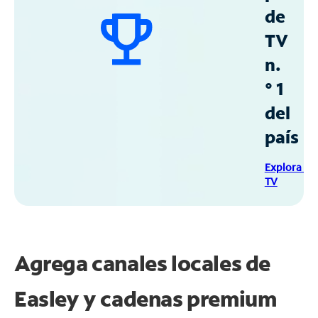
de
TV
n.
° 1
del
país
Explora Sp
TV
Agrega canales locales de
Easley y cadenas premium