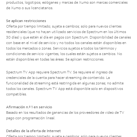
productos, logotipos, eslóganes y marcas de Xumo son marcas comerciales
de Xumo o sus licenciatarios.
Se aplican restricciones
Oferta por tiempo limitado; sujeta a cambios; solo para nuevos clientes
residenciales (que no hayan utilizado servicios de Spectrum en los últimos
30 días) y que estén al día en pagos con Spectrum. Disponibilidad de canales
con base en el nivel de servicio y no todos los canales están disponibles en
todos los mercados o zonas. Servicios sujetos a todos los términos y
condiciones de servicio vigentes, los cuales están sujetos a cambios. No
están disponibles en todas las áreas. Se aplican restricciones.
Spectrum TV App requiere Spectrum TV. Se requiere el ingreso de
credenciales de la cuenta para hacer streaming de contenido. La
funcionalidad de streaming está restringida en algunas zonas; no admite
todos los canales. Spectrum TV App está disponible solo en dispositivos
compatibles.
Afirmación n.º 1 en servicio
Basado en los resultados de ganancias de los proveedores de video de TV
pago con programación lineal.
Detalles de la oferta de Internet
Oferta por tiempo limitado; sujeta a cambios; solo para nuevos clientes