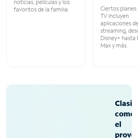
noticias, películas y los
Ciertos planes
favoritos de la familia.
TV incluyen
aplicaciones d
streaming, des
Disney+ hasta
Max y más.
Clasif
como
el
prove