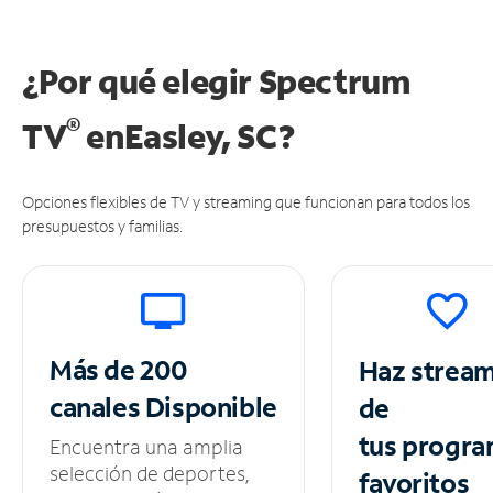
¿Por qué elegir Spectrum
®
TV
en
Easley, SC?
Opciones flexibles de TV y streaming que funcionan para todos los
presupuestos y familias.
Más de 200
Haz strea
canales
Disponible
de
tus
progra
Encuentra una amplia
selección de deportes,
favoritos