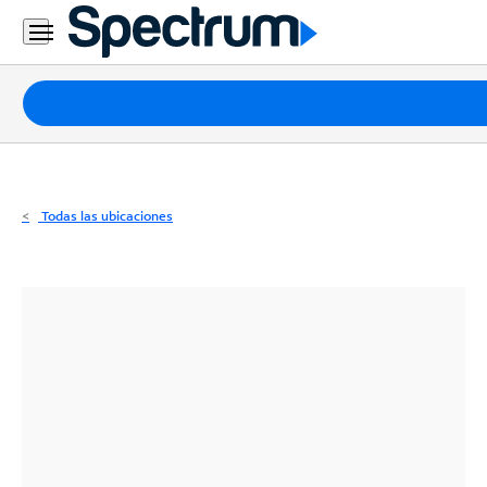
Residencial
Business
Paquetes
Internet
TV
Todas las ubicaciones
Móvil
Teléfono
Residencial
Business
Contáctanos
Inglés