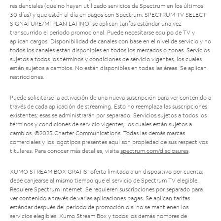
residenciales (que no hayan utilizado servicios de Spectrum en los últimos
30 días) y que estén al día en pagos con Spectrum. SPECTRUM TV SELECT
SIGNATURE/MI PLAN LATINO: se aplican tarifas estándar una vez
transcurrido el período promocional. Puede necesitarse equipo de TV y
aplican cargos. Disponibilidad de canales con base en el nivel de servicio y no
todos los canales están disponibles en todos los mercados o zonas. Servicios
sujetos a todos los términos y condiciones de servicio vigentes, los cuales
están sujetos a cambios. No están disponibles en todas las áreas. Se aplican
restricciones.
Puede solicitarse la activación de una nueva suscripción para ver contenido a
través de cada aplicación de streaming. Esto no reemplaza las suscripciones
existentes; esas se administrarán por separado. Servicios sujetos a todos los
términos y condiciones de servicio vigentes, los cuales están sujetos a
cambios. ©2025 Charter Communications. Todas las demás marcas
comerciales y los logotipos presentes aquí son propiedad de sus respectivos
titulares. Para conocer más detalles, visita
spectrum.com/disclosures
.
XUMO STREAM BOX GRATIS: oferta limitada a un dispositivo por cuenta;
debe canjearse al mismo tiempo que el servicio de Spectrum TV elegible.
Requiere Spectrum Internet. Se requieren suscripciones por separado para
ver contenido a través de varias aplicaciones pagas. Se aplican tarifas
estándar después del período de promoción o si no se mantienen los
servicios elegibles. Xumo Stream Box y todos los demás nombres de