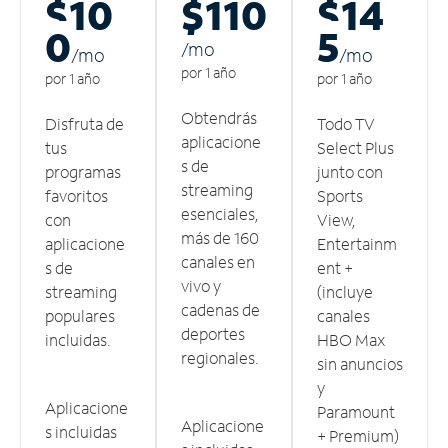
$10
$110
$14
0
5
/m
o
/m
o
/m
o
por 1 año
por 1 año
por 1 año
Obtendrás
Disfruta de
Todo TV
aplicacione
tus
Select Plus
s de
programas
junto con
streaming
favoritos
Sports
esenciales,
con
View,
más de 160
aplicacione
Entertainm
canales en
s de
ent +
vivo y
streaming
(incluye
cadenas de
populares
canales
deportes
incluidas.
HBO Max
regionales.
sin anuncios
y
Aplicacione
Paramount
Aplicacione
s incluidas
+ Premium)