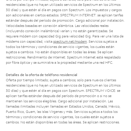
residenciales (que no hayan utilizado servicios de Spectrum en los últimos
30 días) y que estén al día en pagos con Spectrum. Los impuestos y cargos
son adicionales en ciertos estados. SPECTRUM INTERNET: se aplican tarifas
estándar después del período de promoción. Cargo adicional por instalación.
Velocidades basadas en conexión alámbrica. Las velocidades reales
(incluyendo conexión inalámbrica) varían y no están garantizadas. Se
requiere módem con capacidad Gig para velocidad Gig. Para ver una lista de
módems con capacidad, visita
spectrum.net/modem
. Servicios sujetos a
todos los términos y condiciones de servicio vigentes, los cuales están
sujetos a cambios. No están disponibles en todas las áreas. Se aplican
restricciones. Rendimiento de Internet: Spectrum Internet está respaldado
por fibra óptica y se suministra a la propiedad mediante una red HFC.
Detalles de la oferta de teléfono residencial
Oferta por tiempo limitado; sujeta a cambios; solo para nuevos clientes
residenciales (que no hayan utilizado servicios de Spectrum en los últimos
30 días) y que estén al día en pagos con Spectrum. SPECTRUM VOICE: se
aplican tarifas estándar después del período de promoción o si no se
mantienen los servicios elegibles. Cargo adicional por instalación. Las
llamadas ilimitadas incluyen llamadas en Estados Unidos, Canadá, México,
Puerto Rico, Guam, las Islas Vírgenes y más. Servicios sujetos a todos los
términos y condiciones de servicio vigentes, los cuales están sujetos a
cambios. No están disponibles en todas las áreas. Se aplican restricciones.