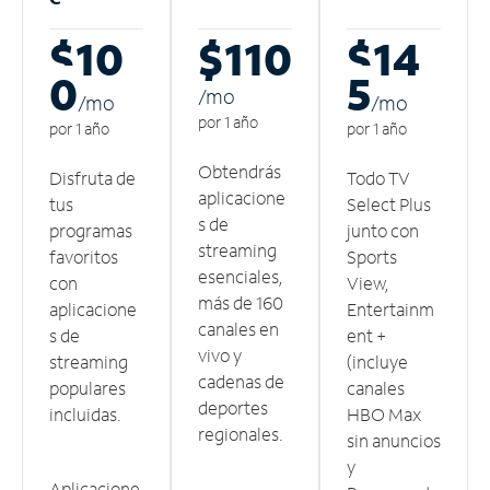
$10
$110
$14
0
5
/m
o
/m
o
/m
o
por 1 año
por 1 año
por 1 año
Obtendrás
Disfruta de
Todo TV
aplicacione
tus
Select Plus
s de
programas
junto con
streaming
favoritos
Sports
esenciales,
con
View,
más de 160
aplicacione
Entertainm
canales en
s de
ent +
vivo y
streaming
(incluye
cadenas de
populares
canales
deportes
incluidas.
HBO Max
regionales.
sin anuncios
y
Aplicacione