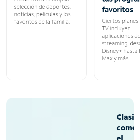
selección de deportes,
favoritos
noticias, películas y los
Ciertos planes
favoritos de la familia.
TV incluyen
aplicaciones d
streaming, des
Disney+ hasta
Max y más.
Clasif
como
el