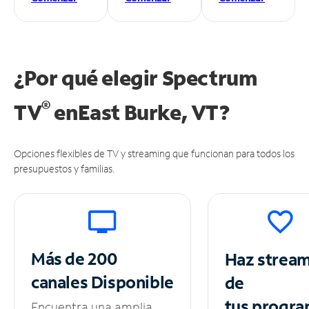
¿Por qué elegir Spectrum
®
TV
en
East Burke, VT?
Opciones flexibles de TV y streaming que funcionan para todos los
presupuestos y familias.
Más de 200
Haz strea
canales
Disponible
de
tus
progra
Encuentra una amplia