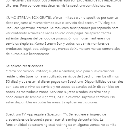
comerciales y los logotipos presentes aquí son propiedad de sus respectivos
titulares. Para conocer más detalles, visita
spectrum.com/disclosures
.
XUMO STREAM BOX GRATIS: oferta limitada a un dispositivo por cuenta;
debe canjearse al mismo tiempo que el servicio de Spectrum TV elegible.
Requiere Spectrum Internet. Se requieren suscripciones por separado para
ver contenido a través de varias aplicaciones pagas. Se aplican tarifas
estándar después del período de promoción o si no se mantienen los
servicios elegibles. Xumo Stream Box y todos los demás nombres de
productos, logotipos, eslóganes y marcas de Xumo son marcas comerciales
de Xumo o sus licenciatarios.
Se aplican restricciones
Oferta por tiempo limitado; sujeta a cambios; solo para nuevos clientes
residenciales (que no hayan utilizado servicios de Spectrum en los últimos
30 días) y que estén al día en pagos con Spectrum. Disponibilidad de canales
con base en el nivel de servicio y no todos los canales están disponibles en
todos los mercados o zonas. Servicios sujetos a todos los términos y
condiciones de servicio vigentes, los cuales están sujetos a cambios. No
están disponibles en todas las áreas. Se aplican restricciones.
Spectrum TV App requiere Spectrum TV. Se requiere el ingreso de
credenciales de la cuenta para hacer streaming de contenido. La
funcionalidad de streaming está restringida en algunas zonas; no admite