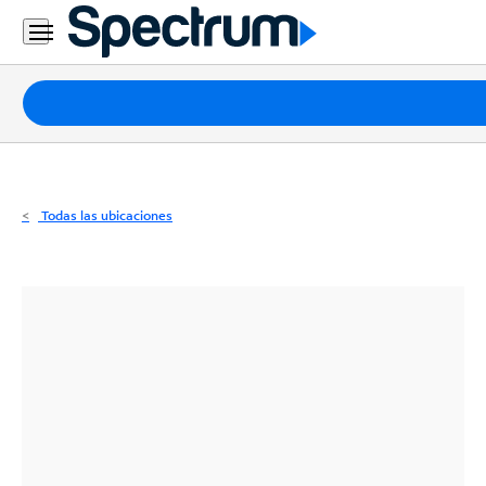
Residencial
Business
Paquetes
Internet
TV
Todas las ubicaciones
Móvil
Teléfono
Residencial
Business
Contáctanos
Inglés