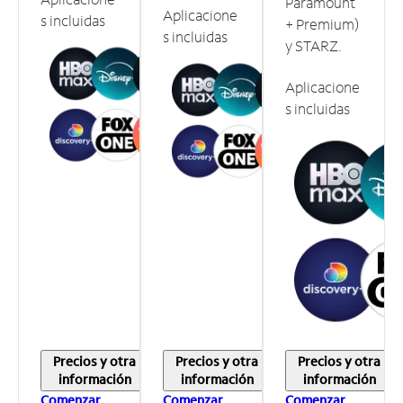
Paramount
Aplicacione
s incluidas
+ Premium)
s incluidas
y STARZ.
Aplicacione
s incluidas
Precios y otra
Precios y otra
Precios y otra
información
información
información
Comenzar
Comenzar
Comenzar