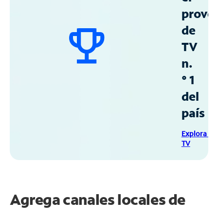
prove
de
TV
n.
° 1
del
país
Explora Sp
TV
Agrega canales locales de