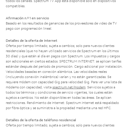
todos los canales. Spectrum TV App está disponible solo en dispositivos
compatibles.
Afirmación n.º 1 en servicio
Basado en los resultados de ganancias de los proveedores de video de TV
pago con programación lineal.
Detalles de la oferta de Internet
Oferta por tiempo limitado; sujeta a cambios; solo para nuevos clientes
residenciales (que no hayan utilizado servicios de Spectrum en los últimos
30 días) y que estén al día en pagos con Spectrum. Los impuestos y cargos
son adicionales en ciertos estados. SPECTRUM INTERNET: se aplican tarifas
estándar después del período de promoción. Cargo adicional por instalación.
Velocidades basadas en conexión alámbrica. Las velocidades reales
(incluyendo conexión inalámbrica) varían y no están garantizadas. Se
requiere módem con capacidad Gig para velocidad Gig. Para ver una lista de
módems con capacidad, visita
spectrum.net/modem
. Servicios sujetos a
todos los términos y condiciones de servicio vigentes, los cuales están
sujetos a cambios. No están disponibles en todas las áreas. Se aplican
restricciones. Rendimiento de Internet: Spectrum Internet está respaldado
por fibra óptica y se suministra a la propiedad mediante una red HFC.
Detalles de la oferta de teléfono residencial
Oferta por tiempo limitado; sujeta a cambios; solo para nuevos clientes