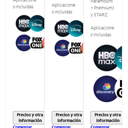
Paramount
Aplicacione
s incluidas
+ Premium)
s incluidas
y STARZ.
Aplicacione
s incluidas
Precios y otra
Precios y otra
Precios y otra
información
información
información
Comenzar
Comenzar
Comenzar