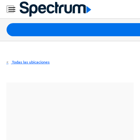
Residencial
Business
Paquetes
Internet
TV
Todas las ubicaciones
Móvil
Teléfono
Residencial
Business
Contáctanos
Inglés