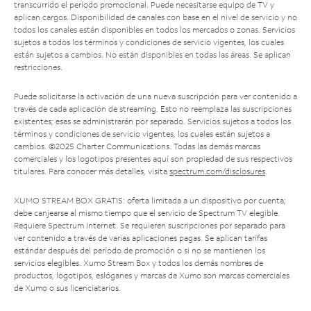
transcurrido el período promocional. Puede necesitarse equipo de TV y
aplican cargos. Disponibilidad de canales con base en el nivel de servicio y no
todos los canales están disponibles en todos los mercados o zonas. Servicios
sujetos a todos los términos y condiciones de servicio vigentes, los cuales
están sujetos a cambios. No están disponibles en todas las áreas. Se aplican
restricciones.
Puede solicitarse la activación de una nueva suscripción para ver contenido a
través de cada aplicación de streaming. Esto no reemplaza las suscripciones
existentes; esas se administrarán por separado. Servicios sujetos a todos los
términos y condiciones de servicio vigentes, los cuales están sujetos a
cambios. ©2025 Charter Communications. Todas las demás marcas
comerciales y los logotipos presentes aquí son propiedad de sus respectivos
titulares. Para conocer más detalles, visita
spectrum.com/disclosures
.
XUMO STREAM BOX GRATIS: oferta limitada a un dispositivo por cuenta;
debe canjearse al mismo tiempo que el servicio de Spectrum TV elegible.
Requiere Spectrum Internet. Se requieren suscripciones por separado para
ver contenido a través de varias aplicaciones pagas. Se aplican tarifas
estándar después del período de promoción o si no se mantienen los
servicios elegibles. Xumo Stream Box y todos los demás nombres de
productos, logotipos, eslóganes y marcas de Xumo son marcas comerciales
de Xumo o sus licenciatarios.