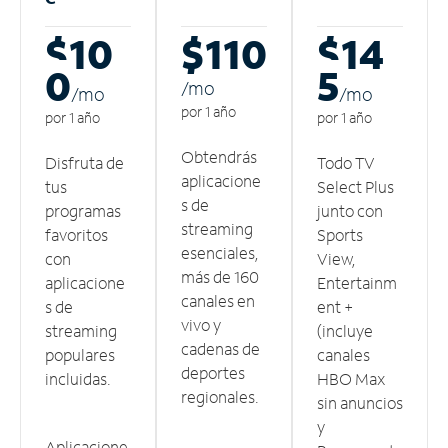
$10
$110
$14
0
5
/m
o
/m
o
/m
o
por 1 año
por 1 año
por 1 año
Obtendrás
Disfruta de
Todo TV
aplicacione
tus
Select Plus
s de
programas
junto con
streaming
favoritos
Sports
esenciales,
con
View,
más de 160
aplicacione
Entertainm
canales en
s de
ent +
vivo y
streaming
(incluye
cadenas de
populares
canales
deportes
incluidas.
HBO Max
regionales.
sin anuncios
y
Aplicacione