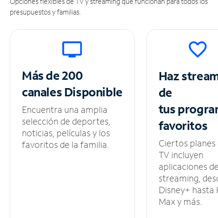
Opciones flexibles de TV y streaming que funcionan para todos los
presupuestos y familias.
Más de 200
Haz strea
canales
Disponible
de
tus
progra
Encuentra una amplia
selección de deportes,
favoritos
noticias, películas y los
Ciertos planes
favoritos de la familia.
TV incluyen
aplicaciones d
streaming, des
Disney+ hasta
Max y más.