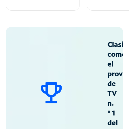
Clasif
como
el
prove
de
TV
n.
° 1
del