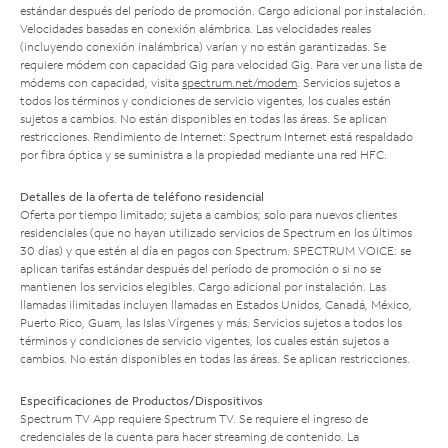
estándar después del período de promoción. Cargo adicional por instalación.
Velocidades basadas en conexión alámbrica. Las velocidades reales
(incluyendo conexión inalámbrica) varían y no están garantizadas. Se
requiere módem con capacidad Gig para velocidad Gig. Para ver una lista de
módems con capacidad, visita
spectrum.net/modem
. Servicios sujetos a
todos los términos y condiciones de servicio vigentes, los cuales están
sujetos a cambios. No están disponibles en todas las áreas. Se aplican
restricciones. Rendimiento de Internet: Spectrum Internet está respaldado
por fibra óptica y se suministra a la propiedad mediante una red HFC.
Detalles de la oferta de teléfono residencial
Oferta por tiempo limitado; sujeta a cambios; solo para nuevos clientes
residenciales (que no hayan utilizado servicios de Spectrum en los últimos
30 días) y que estén al día en pagos con Spectrum. SPECTRUM VOICE: se
aplican tarifas estándar después del período de promoción o si no se
mantienen los servicios elegibles. Cargo adicional por instalación. Las
llamadas ilimitadas incluyen llamadas en Estados Unidos, Canadá, México,
Puerto Rico, Guam, las Islas Vírgenes y más. Servicios sujetos a todos los
términos y condiciones de servicio vigentes, los cuales están sujetos a
cambios. No están disponibles en todas las áreas. Se aplican restricciones.
Especificaciones de Productos/Dispositivos
Spectrum TV App requiere Spectrum TV. Se requiere el ingreso de
credenciales de la cuenta para hacer streaming de contenido. La