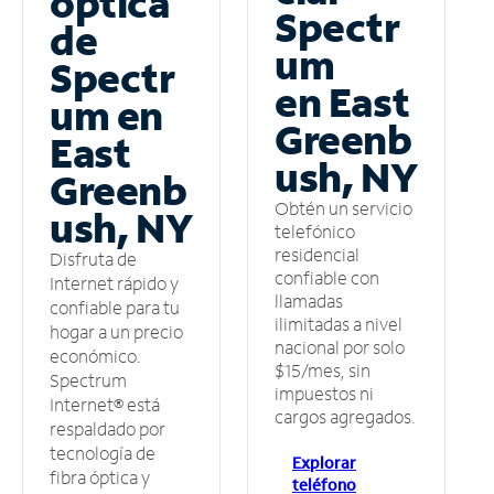
óptica
Spectr
de
um
Spectr
en East
um en
Greenb
East
ush, NY
Greenb
Obtén un servicio
ush, NY
telefónico
residencial
Disfruta de
confiable con
Internet rápido y
llamadas
confiable para tu
ilimitadas a nivel
hogar a un precio
nacional por solo
económico.
$15/mes, sin
Spectrum
impuestos ni
Internet® está
cargos agregados.
respaldado por
tecnología de
Explorar
fibra óptica y
teléfono