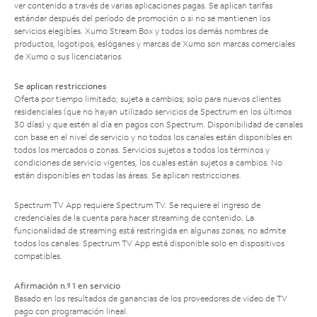
ver contenido a través de varias aplicaciones pagas. Se aplican tarifas
estándar después del período de promoción o si no se mantienen los
servicios elegibles. Xumo Stream Box y todos los demás nombres de
productos, logotipos, eslóganes y marcas de Xumo son marcas comerciales
de Xumo o sus licenciatarios.
Se aplican restricciones
Oferta por tiempo limitado; sujeta a cambios; solo para nuevos clientes
residenciales (que no hayan utilizado servicios de Spectrum en los últimos
30 días) y que estén al día en pagos con Spectrum. Disponibilidad de canales
con base en el nivel de servicio y no todos los canales están disponibles en
todos los mercados o zonas. Servicios sujetos a todos los términos y
condiciones de servicio vigentes, los cuales están sujetos a cambios. No
están disponibles en todas las áreas. Se aplican restricciones.
Spectrum TV App requiere Spectrum TV. Se requiere el ingreso de
credenciales de la cuenta para hacer streaming de contenido. La
funcionalidad de streaming está restringida en algunas zonas; no admite
todos los canales. Spectrum TV App está disponible solo en dispositivos
compatibles.
Afirmación n.º 1 en servicio
Basado en los resultados de ganancias de los proveedores de video de TV
pago con programación lineal.