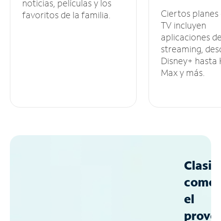
noticias, películas y los
Ciertos planes
favoritos de la familia.
TV incluyen
aplicaciones d
streaming, des
Disney+ hasta
Max y más.
Clasif
como
el
prove