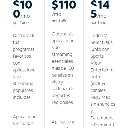
$10
$110
$14
0
5
/m
o
/m
o
/m
o
por 1 año
por 1 año
por 1 año
Obtendrás
Disfruta de
Todo TV
aplicacione
tus
Select Plus
s de
programas
junto con
streaming
favoritos
Sports
esenciales,
con
View,
más de 160
aplicacione
Entertainm
canales en
s de
ent +
vivo y
streaming
(incluye
cadenas de
populares
canales
deportes
incluidas.
HBO Max
regionales.
sin anuncios
y
Aplicacione
Paramount
Aplicacione
s incluidas
+ Premium)