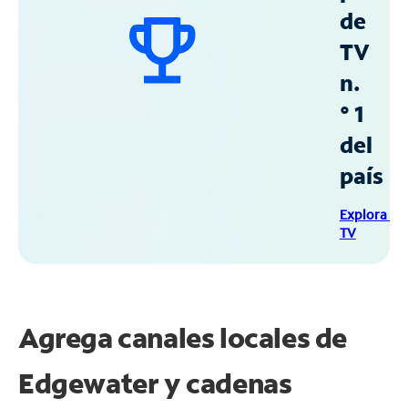
de
TV
n.
° 1
del
país
Explora Sp
TV
Agrega canales locales de
Edgewater y cadenas