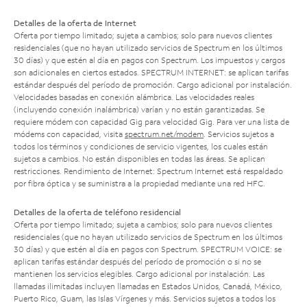
Detalles de la oferta de Internet
Oferta por tiempo limitado; sujeta a cambios; solo para nuevos clientes
residenciales (que no hayan utilizado servicios de Spectrum en los últimos
30 días) y que estén al día en pagos con Spectrum. Los impuestos y cargos
son adicionales en ciertos estados. SPECTRUM INTERNET: se aplican tarifas
estándar después del período de promoción. Cargo adicional por instalación.
Velocidades basadas en conexión alámbrica. Las velocidades reales
(incluyendo conexión inalámbrica) varían y no están garantizadas. Se
requiere módem con capacidad Gig para velocidad Gig. Para ver una lista de
módems con capacidad, visita
spectrum.net/modem
. Servicios sujetos a
todos los términos y condiciones de servicio vigentes, los cuales están
sujetos a cambios. No están disponibles en todas las áreas. Se aplican
restricciones. Rendimiento de Internet: Spectrum Internet está respaldado
por fibra óptica y se suministra a la propiedad mediante una red HFC.
Detalles de la oferta de teléfono residencial
Oferta por tiempo limitado; sujeta a cambios; solo para nuevos clientes
residenciales (que no hayan utilizado servicios de Spectrum en los últimos
30 días) y que estén al día en pagos con Spectrum. SPECTRUM VOICE: se
aplican tarifas estándar después del período de promoción o si no se
mantienen los servicios elegibles. Cargo adicional por instalación. Las
llamadas ilimitadas incluyen llamadas en Estados Unidos, Canadá, México,
Puerto Rico, Guam, las Islas Vírgenes y más. Servicios sujetos a todos los