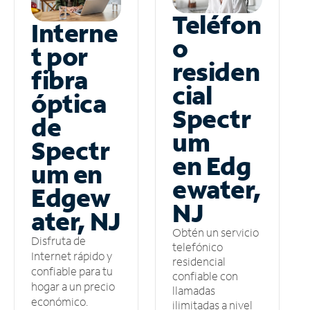
Teléfon
Interne
o
t por
residen
fibra
cial
óptica
Spectr
de
um
Spectr
en Edg
um en
ewater,
Edgew
NJ
ater, NJ
Obtén un servicio
Disfruta de
telefónico
Internet rápido y
residencial
confiable para tu
confiable con
hogar a un precio
llamadas
económico.
ilimitadas a nivel