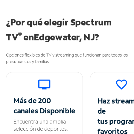
¿Por qué elegir Spectrum
®
TV
en
Edgewater, NJ?
Opciones flexibles de TV y streaming que funcionan para todos los
presupuestos y familias.
Más de 200
Haz strea
canales
Disponible
de
tus
progra
Encuentra una amplia
selección de deportes,
favoritos