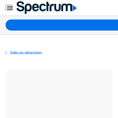
Residencial
Business
Paquetes
Internet
TV
Todas las ubicaciones
Móvil
Teléfono
Residencial
Business
Contáctanos
Inglés