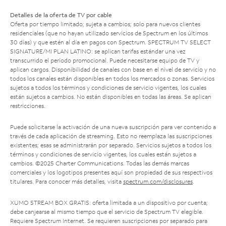
Detalles de la oferta de TV por cable
Oferta por tiempo limitado; sujeta a cambios; solo para nuevos clientes
residenciales (que no hayan utilizado servicios de Spectrum en los últimos
30 días) y que estén al día en pagos con Spectrum. SPECTRUM TV SELECT
SIGNATURE/MI PLAN LATINO: se aplican tarifas estándar una vez
transcurrido el período promocional. Puede necesitarse equipo de TV y
aplican cargos. Disponibilidad de canales con base en el nivel de servicio y no
todos los canales están disponibles en todos los mercados o zonas. Servicios
sujetos a todos los términos y condiciones de servicio vigentes, los cuales
están sujetos a cambios. No están disponibles en todas las áreas. Se aplican
restricciones.
Puede solicitarse la activación de una nueva suscripción para ver contenido a
través de cada aplicación de streaming. Esto no reemplaza las suscripciones
existentes; esas se administrarán por separado. Servicios sujetos a todos los
términos y condiciones de servicio vigentes, los cuales están sujetos a
cambios. ©2025 Charter Communications. Todas las demás marcas
comerciales y los logotipos presentes aquí son propiedad de sus respectivos
titulares. Para conocer más detalles, visita
spectrum.com/disclosures
.
XUMO STREAM BOX GRATIS: oferta limitada a un dispositivo por cuenta;
debe canjearse al mismo tiempo que el servicio de Spectrum TV elegible.
Requiere Spectrum Internet. Se requieren suscripciones por separado para