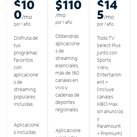
$10
$110
$14
0
5
/m
o
/m
o
/m
o
por 1 año
por 1 año
por 1 año
Obtendrás
Disfruta de
Todo TV
aplicacione
tus
Select Plus
s de
programas
junto con
streaming
favoritos
Sports
esenciales,
con
View,
más de 160
aplicacione
Entertainm
canales en
s de
ent +
vivo y
streaming
(incluye
cadenas de
populares
canales
deportes
incluidas.
HBO Max
regionales.
sin anuncios
y
Aplicacione
Paramount
Aplicacione
s incluidas
+ Premium)