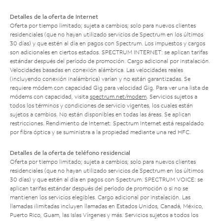
Detalles de la oferta de Internet
Oferta por tiempo limitado; sujeta a cambios; solo para nuevos clientes
residenciales (que no hayan utilizado servicios de Spectrum en los últimos
30 días) y que estén al día en pagos con Spectrum. Los impuestos y cargos
son adicionales en ciertos estados. SPECTRUM INTERNET: se aplican tarifas
estándar después del período de promoción. Cargo adicional por instalación.
Velocidades basadas en conexión alámbrica. Las velocidades reales
(incluyendo conexión inalámbrica) varían y no están garantizadas. Se
requiere módem con capacidad Gig para velocidad Gig. Para ver una lista de
módems con capacidad, visita
spectrum.net/modem
. Servicios sujetos a
todos los términos y condiciones de servicio vigentes, los cuales están
sujetos a cambios. No están disponibles en todas las áreas. Se aplican
restricciones. Rendimiento de Internet: Spectrum Internet está respaldado
por fibra óptica y se suministra a la propiedad mediante una red HFC.
Detalles de la oferta de teléfono residencial
Oferta por tiempo limitado; sujeta a cambios; solo para nuevos clientes
residenciales (que no hayan utilizado servicios de Spectrum en los últimos
30 días) y que estén al día en pagos con Spectrum. SPECTRUM VOICE: se
aplican tarifas estándar después del período de promoción o si no se
mantienen los servicios elegibles. Cargo adicional por instalación. Las
llamadas ilimitadas incluyen llamadas en Estados Unidos, Canadá, México,
Puerto Rico, Guam, las Islas Vírgenes y más. Servicios sujetos a todos los