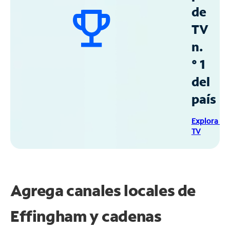
de
TV
n.
° 1
del
país
Explora Sp
TV
Agrega canales locales de
Effingham y cadenas