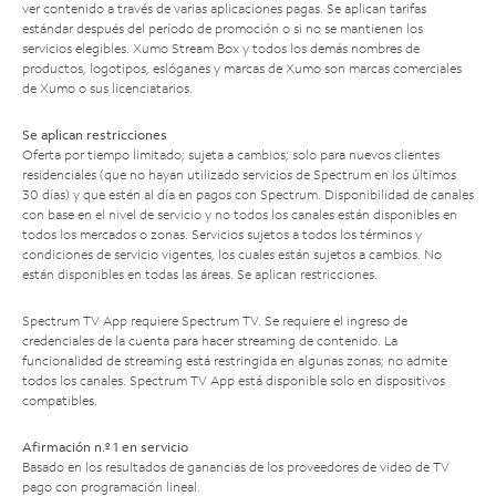
ver contenido a través de varias aplicaciones pagas. Se aplican tarifas
estándar después del período de promoción o si no se mantienen los
servicios elegibles. Xumo Stream Box y todos los demás nombres de
productos, logotipos, eslóganes y marcas de Xumo son marcas comerciales
de Xumo o sus licenciatarios.
Se aplican restricciones
Oferta por tiempo limitado; sujeta a cambios; solo para nuevos clientes
residenciales (que no hayan utilizado servicios de Spectrum en los últimos
30 días) y que estén al día en pagos con Spectrum. Disponibilidad de canales
con base en el nivel de servicio y no todos los canales están disponibles en
todos los mercados o zonas. Servicios sujetos a todos los términos y
condiciones de servicio vigentes, los cuales están sujetos a cambios. No
están disponibles en todas las áreas. Se aplican restricciones.
Spectrum TV App requiere Spectrum TV. Se requiere el ingreso de
credenciales de la cuenta para hacer streaming de contenido. La
funcionalidad de streaming está restringida en algunas zonas; no admite
todos los canales. Spectrum TV App está disponible solo en dispositivos
compatibles.
Afirmación n.º 1 en servicio
Basado en los resultados de ganancias de los proveedores de video de TV
pago con programación lineal.