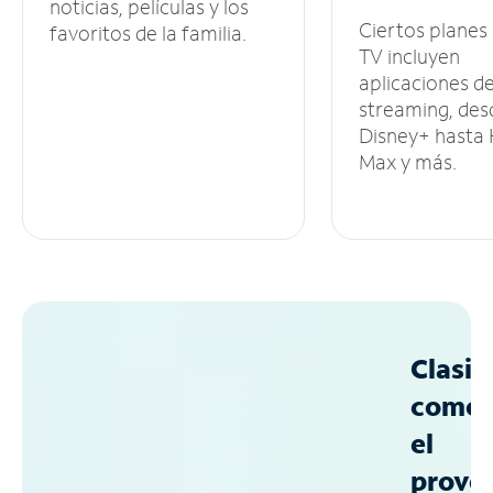
noticias, películas y los
Ciertos planes
favoritos de la familia.
TV incluyen
aplicaciones d
streaming, des
Disney+ hasta
Max y más.
Clasif
como
el
prove