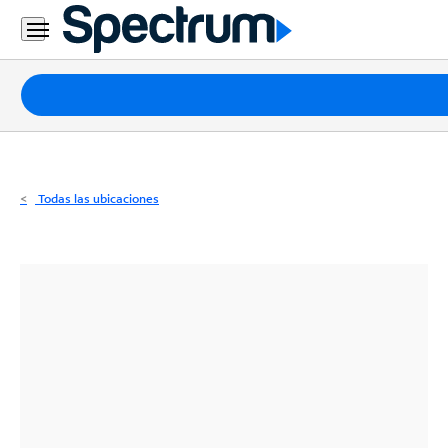
Residencial
Business
Paquetes
Internet
TV
Todas las ubicaciones
Móvil
Teléfono
Residencial
Business
Contáctanos
Inglés