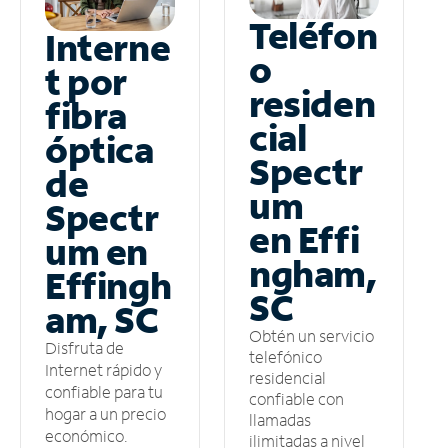
Teléfon
Interne
o
t por
residen
fibra
cial
óptica
Spectr
de
um
Spectr
en Effi
um en
ngham,
Effingh
SC
am, SC
Obtén un servicio
Disfruta de
telefónico
Internet rápido y
residencial
confiable para tu
confiable con
hogar a un precio
llamadas
económico.
ilimitadas a nivel