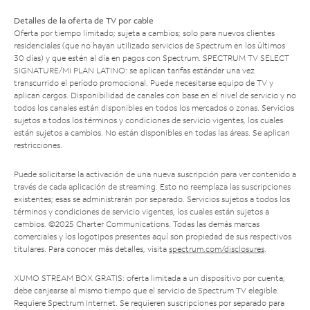
Detalles de la oferta de TV por cable
Oferta por tiempo limitado; sujeta a cambios; solo para nuevos clientes
residenciales (que no hayan utilizado servicios de Spectrum en los últimos
30 días) y que estén al día en pagos con Spectrum. SPECTRUM TV SELECT
SIGNATURE/MI PLAN LATINO: se aplican tarifas estándar una vez
transcurrido el período promocional. Puede necesitarse equipo de TV y
aplican cargos. Disponibilidad de canales con base en el nivel de servicio y no
todos los canales están disponibles en todos los mercados o zonas. Servicios
sujetos a todos los términos y condiciones de servicio vigentes, los cuales
están sujetos a cambios. No están disponibles en todas las áreas. Se aplican
restricciones.
Puede solicitarse la activación de una nueva suscripción para ver contenido a
través de cada aplicación de streaming. Esto no reemplaza las suscripciones
existentes; esas se administrarán por separado. Servicios sujetos a todos los
términos y condiciones de servicio vigentes, los cuales están sujetos a
cambios. ©2025 Charter Communications. Todas las demás marcas
comerciales y los logotipos presentes aquí son propiedad de sus respectivos
titulares. Para conocer más detalles, visita
spectrum.com/disclosures
.
XUMO STREAM BOX GRATIS: oferta limitada a un dispositivo por cuenta;
debe canjearse al mismo tiempo que el servicio de Spectrum TV elegible.
Requiere Spectrum Internet. Se requieren suscripciones por separado para