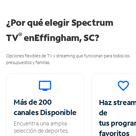
¿Por qué elegir Spectrum
®
TV
en
Effingham, SC?
Opciones flexibles de TV y streaming que funcionan para todos los
presupuestos y familias.
Más de 200
Haz strea
canales
Disponible
de
tus
progra
Encuentra una amplia
selección de deportes,
favoritos