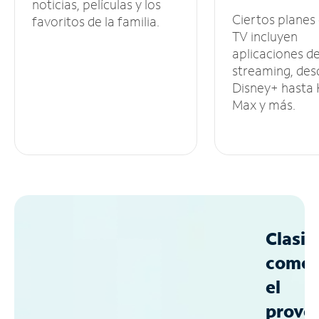
noticias, películas y los
Ciertos planes
favoritos de la familia.
TV incluyen
aplicaciones d
streaming, des
Disney+ hasta
Max y más.
Clasif
como
el
prove