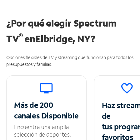
¿Por qué elegir Spectrum
®
TV
en
Elbridge, NY?
Opciones flexibles de TV y streaming que funcionan para todos los
presupuestos y familias.
Más de 200
Haz strea
canales
Disponible
de
tus
progra
Encuentra una amplia
selección de deportes,
favoritos