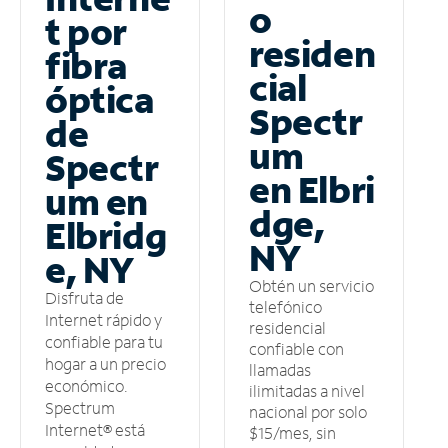
o
t por
residen
fibra
cial
óptica
Spectr
de
um
Spectr
en Elbri
um en
dge,
Elbridg
NY
e, NY
Obtén un servicio
Disfruta de
telefónico
Internet rápido y
residencial
confiable para tu
confiable con
hogar a un precio
llamadas
económico.
ilimitadas a nivel
Spectrum
nacional por solo
Internet® está
$15/mes, sin