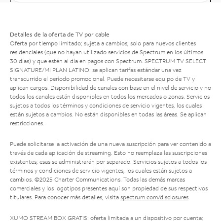
Detalles de la oferta de TV por cable
Oferta por tiempo limitado; sujeta a cambios; solo para nuevos clientes
residenciales (que no hayan utilizado servicios de Spectrum en los últimos
30 días) y que estén al día en pagos con Spectrum. SPECTRUM TV SELECT
SIGNATURE/MI PLAN LATINO: se aplican tarifas estándar una vez
transcurrido el período promocional. Puede necesitarse equipo de TV y
aplican cargos. Disponibilidad de canales con base en el nivel de servicio y no
todos los canales están disponibles en todos los mercados o zonas. Servicios
sujetos a todos los términos y condiciones de servicio vigentes, los cuales
están sujetos a cambios. No están disponibles en todas las áreas. Se aplican
restricciones.
Puede solicitarse la activación de una nueva suscripción para ver contenido a
través de cada aplicación de streaming. Esto no reemplaza las suscripciones
existentes; esas se administrarán por separado. Servicios sujetos a todos los
términos y condiciones de servicio vigentes, los cuales están sujetos a
cambios. ©2025 Charter Communications. Todas las demás marcas
comerciales y los logotipos presentes aquí son propiedad de sus respectivos
titulares. Para conocer más detalles, visita
spectrum.com/disclosures
.
XUMO STREAM BOX GRATIS: oferta limitada a un dispositivo por cuenta;