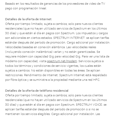
Basado en los resultados de ganancias de los proveedores de video de TV
pago con programación lineal.
Detalles de la oferta de Internet
Oferta por tiempo limitado; sujeta a cambios; solo para nuevos clientes
residenciales (que no hayan utilizado servicios de Spectrum en los últimos
30 días) y que estén al día en pagos con Spectrum. Los impuestos y cargos
son adicionales en ciertos estados. SPECTRUM INTERNET: se aplican tarifas
estándar después del período de promoción. Cargo adicional por instalación.
Velocidades basadas en conexión alámbrica. Las velocidades reales
(incluyendo conexión inalámbrica) varían y no están garantizadas. Se
requiere módem con capacidad Gig para velocidad Gig. Para ver una lista de
módems con capacidad, visita
spectrum.net/modem
. Servicios sujetos a
todos los términos y condiciones de servicio vigentes, los cuales están
sujetos a cambios. No están disponibles en todas las áreas. Se aplican
restricciones. Rendimiento de Internet: Spectrum Internet está respaldado
por fibra óptica y se suministra a la propiedad mediante una red HFC.
Detalles de la oferta de teléfono residencial
Oferta por tiempo limitado; sujeta a cambios; solo para nuevos clientes
residenciales (que no hayan utilizado servicios de Spectrum en los últimos
30 días) y que estén al día en pagos con Spectrum. SPECTRUM VOICE: se
aplican tarifas estándar después del período de promoción o si no se
mantienen los servicios elegibles. Cargo adicional por instalación. Las