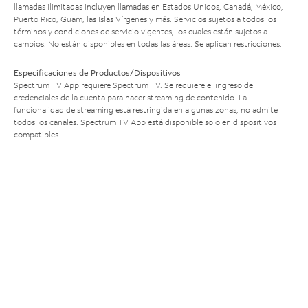
llamadas ilimitadas incluyen llamadas en Estados Unidos, Canadá, México,
Puerto Rico, Guam, las Islas Vírgenes y más. Servicios sujetos a todos los
términos y condiciones de servicio vigentes, los cuales están sujetos a
cambios. No están disponibles en todas las áreas. Se aplican restricciones.
Especificaciones de Productos/Dispositivos
Spectrum TV App requiere Spectrum TV. Se requiere el ingreso de
credenciales de la cuenta para hacer streaming de contenido. La
funcionalidad de streaming está restringida en algunas zonas; no admite
todos los canales. Spectrum TV App está disponible solo en dispositivos
compatibles.