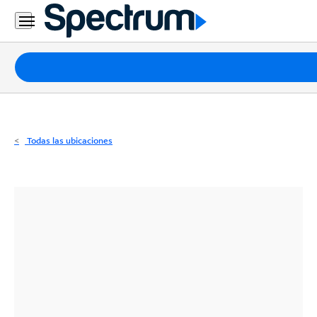
Residencial
Business
Paquetes
Internet
TV
Todas las ubicaciones
Móvil
Teléfono
Residencial
Business
Contáctanos
Inglés