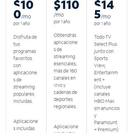
$10
$110
$14
0
5
/m
o
/m
o
/m
o
por 1 año
por 1 año
por 1 año
Obtendrás
Disfruta de
Todo TV
aplicacione
tus
Select Plus
s de
programas
junto con
streaming
favoritos
Sports
esenciales,
con
View,
más de 160
aplicacione
Entertainm
canales en
s de
ent +
vivo y
streaming
(incluye
cadenas de
populares
canales
deportes
incluidas.
HBO Max
regionales.
sin anuncios
y
Aplicacione
Paramount
Aplicacione
s incluidas
+ Premium)