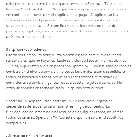
debe canjearse al mismo tiempo que el servicio de Spectrum TV elegible.
Requiere Spectrum Internet. Se requieren suscripciones por separado para
ver contenido a través de varias aplicaciones pagas. Se aplican tarifas
estándar después del período de promoción o si no se mantienen los
servicios elegibles. Xumo Stream Box y todos los demás nombres de
productos, logotipos, eslóganes y marcas de Xumo son marcas comerciales
de Xumo o sus licenciatarios.
Se aplican restricciones
Oferta por tiempo limitado; sujeta a cambios; solo para nuevos clientes
residenciales (que no hayan utilizado servicios de Spectrum en los últimos
30 días) y que estén al día en pagos con Spectrum. Disponibilidad de canales
con base en el nivel de servicio y no todos los canales están disponibles en
todos los mercados o zonas. Servicios sujetos a todos los términos y
condiciones de servicio vigentes, los cuales están sujetos a cambios. No
están disponibles en todas las áreas. Se aplican restricciones.
Spectrum TV App requiere Spectrum TV. Se requiere el ingreso de
credenciales de la cuenta para hacer streaming de contenido. La
funcionalidad de streaming está restringida en algunas zonas; no admite
todos los canales. Spectrum TV App está disponible solo en dispositivos
compatibles.
Afirmación n.º 1 en servicio