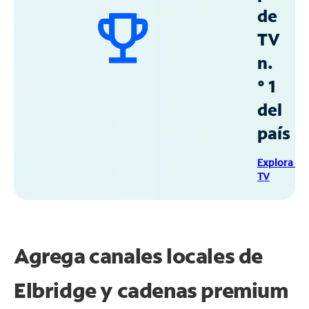
de
TV
n.
° 1
del
país
Explora Sp
TV
Agrega canales locales de
Elbridge y cadenas premium