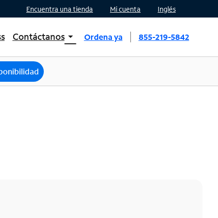
Encuentra una tienda
Mi cuenta
Inglés
ss
Contáctanos
arrow_drop_down
Ordena ya
855-219-5842
INTERNET, TV, AND HOME PHONE
Contacta a Spectrum
ponibilidad
Ayuda de Spectrum
Mobile
Contacta a Spectrum Mobile
Ayuda para Mobile
Encuentra una tienda