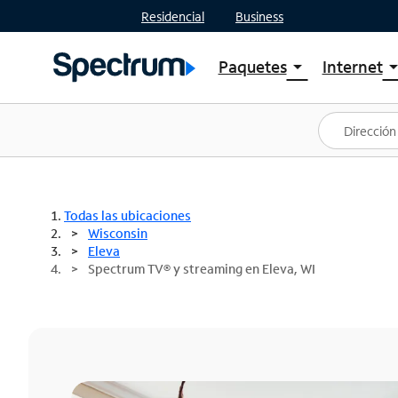
Residencial
Business
Paquetes
Internet
arrow_drop_down
arrow_drop
Ver paquetes
Spectr
Spectrum One
Planes
Mejores ofertas
Spectr
Ofertas en tu área
Intern
Todas las ubicaciones
Wisconsin
Eleva
Spectrum TV® y streaming en Eleva, WI