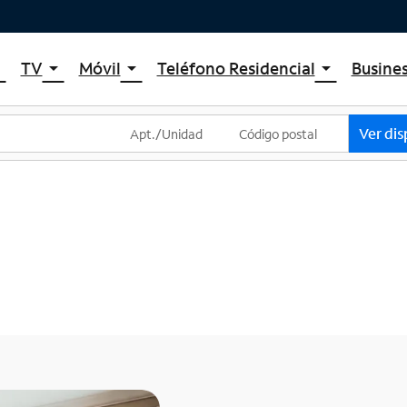
TV
Móvil
Teléfono Residencial
Busine
_down
arrow_drop_down
arrow_drop_down
arrow_drop_down
um Internet
TV por cable de Spectrum
Spectrum Mobile
Spectrum Voice
 de Internet
Planes de TV
Planes de datos móviles
Ver dis
um WiFi
La tienda de aplicaciones de Spectrum
Teléfonos móviles
et Gig
Streaming de Spectrum
Tabletas
Xumo Stream Box
Smartwatches
Spectrum TV App
Accesorios
Deportes en vivo y películas premium
Trae tu dispositivo
Planes Latino TV
Intercambiar dispositivo
Lista de canales