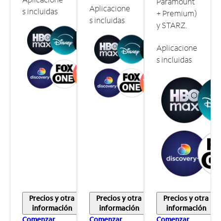
Paramount
Aplicacione
s incluidas
+ Premium)
s incluidas
y STARZ.
Aplicacione
s incluidas
Precios y otra
Precios y otra
Precios y otra
información
información
información
Comenzar
Comenzar
Comenzar