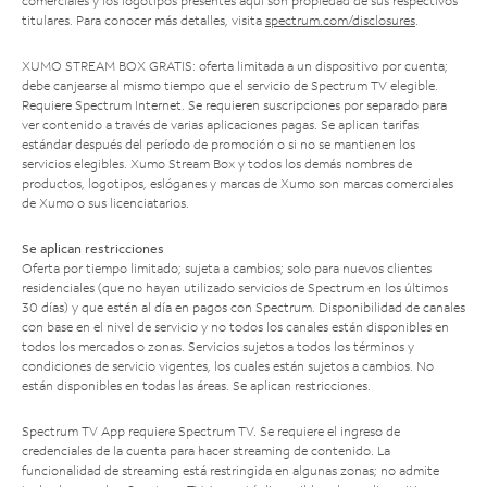
comerciales y los logotipos presentes aquí son propiedad de sus respectivos
titulares. Para conocer más detalles, visita
spectrum.com/disclosures
.
XUMO STREAM BOX GRATIS: oferta limitada a un dispositivo por cuenta;
debe canjearse al mismo tiempo que el servicio de Spectrum TV elegible.
Requiere Spectrum Internet. Se requieren suscripciones por separado para
ver contenido a través de varias aplicaciones pagas. Se aplican tarifas
estándar después del período de promoción o si no se mantienen los
servicios elegibles. Xumo Stream Box y todos los demás nombres de
productos, logotipos, eslóganes y marcas de Xumo son marcas comerciales
de Xumo o sus licenciatarios.
Se aplican restricciones
Oferta por tiempo limitado; sujeta a cambios; solo para nuevos clientes
residenciales (que no hayan utilizado servicios de Spectrum en los últimos
30 días) y que estén al día en pagos con Spectrum. Disponibilidad de canales
con base en el nivel de servicio y no todos los canales están disponibles en
todos los mercados o zonas. Servicios sujetos a todos los términos y
condiciones de servicio vigentes, los cuales están sujetos a cambios. No
están disponibles en todas las áreas. Se aplican restricciones.
Spectrum TV App requiere Spectrum TV. Se requiere el ingreso de
credenciales de la cuenta para hacer streaming de contenido. La
funcionalidad de streaming está restringida en algunas zonas; no admite