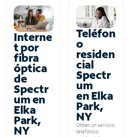
Teléfon
Interne
o
t por
residen
fibra
cial
óptica
Spectr
de
um
Spectr
en Elka
um en
Park,
Elka
NY
Park,
Obtén un servicio
NY
telefónico