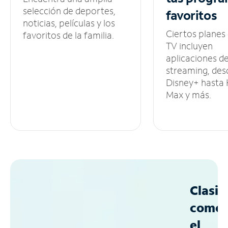
selección de deportes,
favoritos
noticias, películas y los
Ciertos planes
favoritos de la familia.
TV incluyen
aplicaciones d
streaming, des
Disney+ hasta
Max y más.
Clasif
como
el