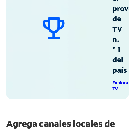
prove
de
TV
n.
° 1
del
país
Explora Sp
TV
Agrega canales locales de