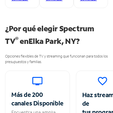
¿Por qué elegir Spectrum
®
TV
en
Elka Park, NY?
Opciones flexibles de TV y streaming que funcionan para todos los
presupuestos y familias.
Más de 200
Haz strea
canales
Disponible
de
tus
progra
Encuentra una amplia