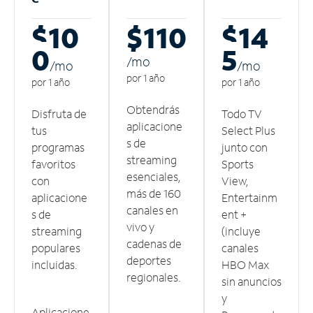
$10
$110
$14
0
5
/m
o
/m
o
/m
o
por 1 año
por 1 año
por 1 año
Obtendrás
Disfruta de
Todo TV
aplicacione
tus
Select Plus
s de
programas
junto con
streaming
favoritos
Sports
esenciales,
con
View,
más de 160
aplicacione
Entertainm
canales en
s de
ent +
vivo y
streaming
(incluye
cadenas de
populares
canales
deportes
incluidas.
HBO Max
regionales.
sin anuncios
y
Aplicacione