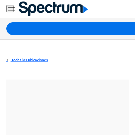
Residencial
Business
Paquetes
Internet
TV
Todas las ubicaciones
Móvil
Teléfono
Residencial
Business
Contáctanos
Inglés