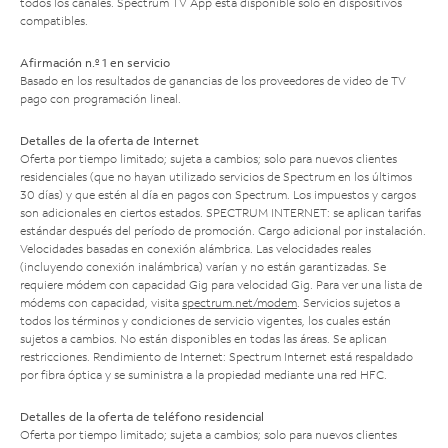
todos los canales. Spectrum TV App está disponible solo en dispositivos
compatibles.
Afirmación n.º 1 en servicio
Basado en los resultados de ganancias de los proveedores de video de TV
pago con programación lineal.
Detalles de la oferta de Internet
Oferta por tiempo limitado; sujeta a cambios; solo para nuevos clientes
residenciales (que no hayan utilizado servicios de Spectrum en los últimos
30 días) y que estén al día en pagos con Spectrum. Los impuestos y cargos
son adicionales en ciertos estados. SPECTRUM INTERNET: se aplican tarifas
estándar después del período de promoción. Cargo adicional por instalación.
Velocidades basadas en conexión alámbrica. Las velocidades reales
(incluyendo conexión inalámbrica) varían y no están garantizadas. Se
requiere módem con capacidad Gig para velocidad Gig. Para ver una lista de
módems con capacidad, visita
spectrum.net/modem
. Servicios sujetos a
todos los términos y condiciones de servicio vigentes, los cuales están
sujetos a cambios. No están disponibles en todas las áreas. Se aplican
restricciones. Rendimiento de Internet: Spectrum Internet está respaldado
por fibra óptica y se suministra a la propiedad mediante una red HFC.
Detalles de la oferta de teléfono residencial
Oferta por tiempo limitado; sujeta a cambios; solo para nuevos clientes