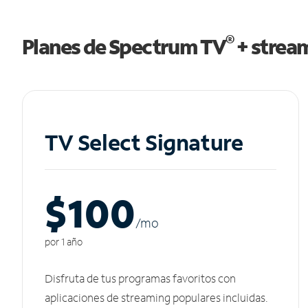
®
Planes de Spectrum TV
+ strea
TV Select Signature
$100
/m
o
por 1 año
Disfruta de tus programas favoritos con
aplicaciones de streaming populares incluidas.