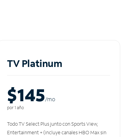
TV Platinum
$145
/m
o
por 1 año
Todo TV Select Plus junto con Sports View,
Entertainment + (incluye canales HBO Max sin