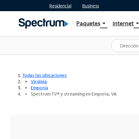
Residencial
Business
Paquetes
Internet
arrow_drop_down
arrow_drop
Ver paquetes
Spectr
Spectrum One
Planes
Mejores ofertas
Spectr
Ofertas en tu área
Intern
Todas las ubicaciones
Virginia
Emporia
Spectrum TV® y streaming en Emporia, VA