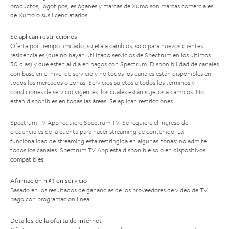
productos, logotipos, eslóganes y marcas de Xumo son marcas comerciales
de Xumo o sus licenciatarios.
Se aplican restricciones
Oferta por tiempo limitado; sujeta a cambios; solo para nuevos clientes
residenciales (que no hayan utilizado servicios de Spectrum en los últimos
30 días) y que estén al día en pagos con Spectrum. Disponibilidad de canales
con base en el nivel de servicio y no todos los canales están disponibles en
todos los mercados o zonas. Servicios sujetos a todos los términos y
condiciones de servicio vigentes, los cuales están sujetos a cambios. No
están disponibles en todas las áreas. Se aplican restricciones.
Spectrum TV App requiere Spectrum TV. Se requiere el ingreso de
credenciales de la cuenta para hacer streaming de contenido. La
funcionalidad de streaming está restringida en algunas zonas; no admite
todos los canales. Spectrum TV App está disponible solo en dispositivos
compatibles.
Afirmación n.º 1 en servicio
Basado en los resultados de ganancias de los proveedores de video de TV
pago con programación lineal.
Detalles de la oferta de Internet