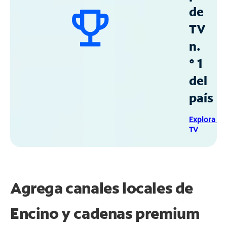
de
TV
n.
° 1
del
país
Explora Sp
TV
Agrega canales locales de
Encino y cadenas premium