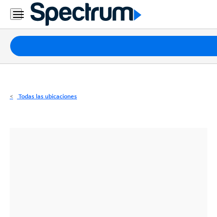
Residencial
Business
Paquetes
Internet
TV
Todas las ubicaciones
Móvil
Teléfono
Residencial
Business
Contáctanos
Inglés