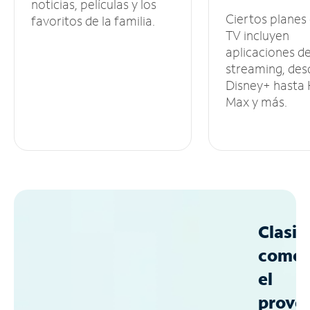
noticias, películas y los
Ciertos planes
favoritos de la familia.
TV incluyen
aplicaciones d
streaming, des
Disney+ hasta
Max y más.
Clasif
como
el
prove