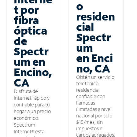
o
t por
residen
fibra
cial
óptica
Spectr
de
um
Spectr
en Enci
um en
no, CA
Encino,
Obtén un servicio
CA
telefónico
residencial
Disfruta de
confiable con
Internet rápido y
llamadas
confiable para tu
ilimitadas a nivel
hogar a un precio
nacional por solo
económico.
$15/mes, sin
Spectrum
impuestos ni
Internet® está
cargos agregados.