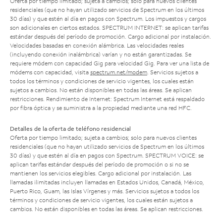
Oferta por tiempo limitado; sujeta a cambios; solo para nuevos clientes
residenciales (que no hayan utilizado servicios de Spectrum en los últimos
30 días) y que estén al día en pagos con Spectrum. Los impuestos y cargos
son adicionales en ciertos estados. SPECTRUM INTERNET: se aplican tarifas
estándar después del período de promoción. Cargo adicional por instalación.
Velocidades basadas en conexión alámbrica. Las velocidades reales
(incluyendo conexión inalámbrica) varían y no están garantizadas. Se
requiere módem con capacidad Gig para velocidad Gig. Para ver una lista de
módems con capacidad, visita
spectrum.net/modem
. Servicios sujetos a
todos los términos y condiciones de servicio vigentes, los cuales están
sujetos a cambios. No están disponibles en todas las áreas. Se aplican
restricciones. Rendimiento de Internet: Spectrum Internet está respaldado
por fibra óptica y se suministra a la propiedad mediante una red HFC.
Detalles de la oferta de teléfono residencial
Oferta por tiempo limitado; sujeta a cambios; solo para nuevos clientes
residenciales (que no hayan utilizado servicios de Spectrum en los últimos
30 días) y que estén al día en pagos con Spectrum. SPECTRUM VOICE: se
aplican tarifas estándar después del período de promoción o si no se
mantienen los servicios elegibles. Cargo adicional por instalación. Las
llamadas ilimitadas incluyen llamadas en Estados Unidos, Canadá, México,
Puerto Rico, Guam, las Islas Vírgenes y más. Servicios sujetos a todos los
términos y condiciones de servicio vigentes, los cuales están sujetos a
cambios. No están disponibles en todas las áreas. Se aplican restricciones.