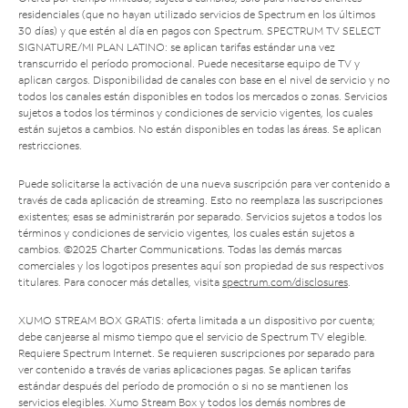
residenciales (que no hayan utilizado servicios de Spectrum en los últimos
30 días) y que estén al día en pagos con Spectrum. SPECTRUM TV SELECT
SIGNATURE/MI PLAN LATINO: se aplican tarifas estándar una vez
transcurrido el período promocional. Puede necesitarse equipo de TV y
aplican cargos. Disponibilidad de canales con base en el nivel de servicio y no
todos los canales están disponibles en todos los mercados o zonas. Servicios
sujetos a todos los términos y condiciones de servicio vigentes, los cuales
están sujetos a cambios. No están disponibles en todas las áreas. Se aplican
restricciones.
Puede solicitarse la activación de una nueva suscripción para ver contenido a
través de cada aplicación de streaming. Esto no reemplaza las suscripciones
existentes; esas se administrarán por separado. Servicios sujetos a todos los
términos y condiciones de servicio vigentes, los cuales están sujetos a
cambios. ©2025 Charter Communications. Todas las demás marcas
comerciales y los logotipos presentes aquí son propiedad de sus respectivos
titulares. Para conocer más detalles, visita
spectrum.com/disclosures
.
XUMO STREAM BOX GRATIS: oferta limitada a un dispositivo por cuenta;
debe canjearse al mismo tiempo que el servicio de Spectrum TV elegible.
Requiere Spectrum Internet. Se requieren suscripciones por separado para
ver contenido a través de varias aplicaciones pagas. Se aplican tarifas
estándar después del período de promoción o si no se mantienen los
servicios elegibles. Xumo Stream Box y todos los demás nombres de