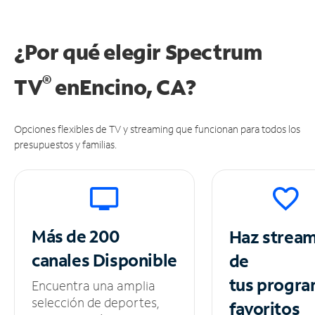
¿Por qué elegir Spectrum
®
TV
en
Encino, CA?
Opciones flexibles de TV y streaming que funcionan para todos los
presupuestos y familias.
Más de 200
Haz strea
canales
Disponible
de
tus
progra
Encuentra una amplia
selección de deportes,
favoritos