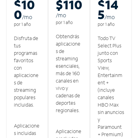
$10
$110
$14
0
5
/m
o
/m
o
/m
o
por 1 año
por 1 año
por 1 año
Obtendrás
Disfruta de
Todo TV
aplicacione
tus
Select Plus
s de
programas
junto con
streaming
favoritos
Sports
esenciales,
con
View,
más de 160
aplicacione
Entertainm
canales en
s de
ent +
vivo y
streaming
(incluye
cadenas de
populares
canales
deportes
incluidas.
HBO Max
regionales.
sin anuncios
y
Aplicacione
Paramount
Aplicacione
s incluidas
+ Premium)