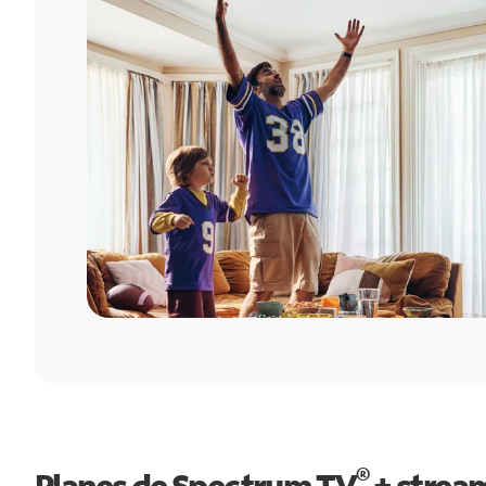
®
Planes de Spectrum TV
+ strea