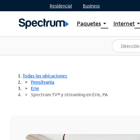
Residencial
Business
Paquetes
Internet
arrow_drop_down
arrow_drop
Ver paquetes
Spectr
Spectrum One
Planes
Mejores ofertas
Spectr
Ofertas en tu área
Intern
Todas las ubicaciones
Pensilvania
Erie
Spectrum TV® y streaming en Erie, PA