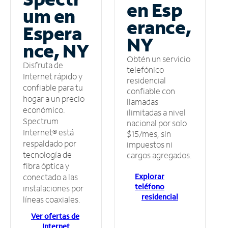
en Esp
um en
erance,
Espera
NY
nce, NY
Obtén un servicio
Disfruta de
telefónico
Internet rápido y
residencial
confiable para tu
confiable con
hogar a un precio
llamadas
económico.
ilimitadas a nivel
Spectrum
nacional por solo
Internet® está
$15/mes, sin
respaldado por
impuestos ni
tecnología de
cargos agregados.
fibra óptica y
Explorar
conectado a las
teléfono
instalaciones por
residencial
líneas coaxiales.
Ver ofertas de
Internet