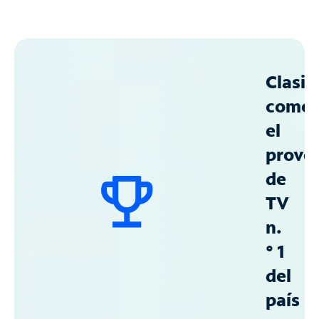
Clasif
como
el
prove
de
TV
n.
° 1
del
país