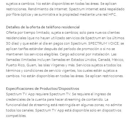
sujetos a cambios. No están disponibles en todas las áreas. Se aplican
restricciones. Rendimiento de Internet: Spectrum Internet está respaldado
por fibra óptica y se suministra a la propiedad mediante una red HFC.
Detalles de la oferta de teléfono residencial
Oferta por tiempo limitado; sujeta a cambios; solo para nuevos clientes
residenciales (que no hayan utilizado servicios de Spectrum en los últimos
30 días) y que estén al día en pagos con Spectrum. SPECTRUM VOICE: se
aplican tarifas estándar después del período de promoción o si no se
mantienen los servicios elegibles. Cargo adicional por instalación. Las
llamadas ilimitadas incluyen llamadas en Estados Unidos, Canadá, México,
Puerto Rico, Guam, las Islas Vírgenes y más. Servicios sujetos a todos los
términos y condiciones de servicio vigentes, los cuales están sujetos a
cambios. No están disponibles en todas las áreas. Se aplican restricciones.
Especificaciones de Productos/Dispositivos
Spectrum TV App requiere Spectrum TV. Se requiere el ingreso de
credenciales de la cuenta para hacer streaming de contenido. La
funcionalidad de streaming está restringida en algunas zonas; no admite
todos los canales. Spectrum TV App está disponible solo en dispositivos
compatibles.