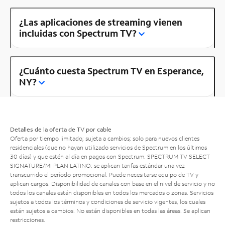
¿Las aplicaciones de streaming vienen
incluidas con Spectrum TV?
¿Cuánto cuesta Spectrum TV en Esperance,
NY?
Detalles de la oferta de TV por cable
Oferta por tiempo limitado; sujeta a cambios; solo para nuevos clientes
residenciales (que no hayan utilizado servicios de Spectrum en los últimos
30 días) y que estén al día en pagos con Spectrum. SPECTRUM TV SELECT
SIGNATURE/MI PLAN LATINO: se aplican tarifas estándar una vez
transcurrido el período promocional. Puede necesitarse equipo de TV y
aplican cargos. Disponibilidad de canales con base en el nivel de servicio y no
todos los canales están disponibles en todos los mercados o zonas. Servicios
sujetos a todos los términos y condiciones de servicio vigentes, los cuales
están sujetos a cambios. No están disponibles en todas las áreas. Se aplican
restricciones.