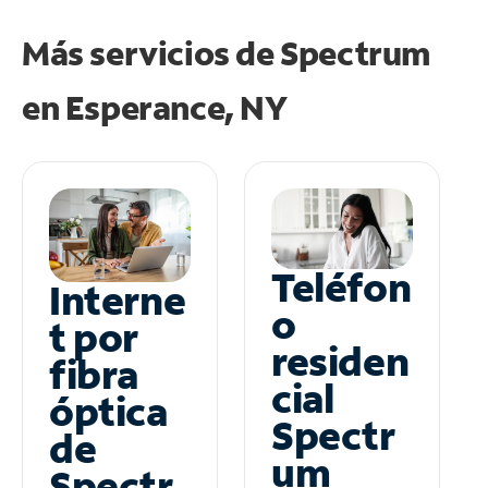
Más servicios de Spectrum
en
Esperance, NY
Teléfon
Interne
o
t por
residen
fibra
cial
óptica
Spectr
de
um
Spectr