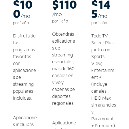
$10
$110
$14
0
5
/m
o
/m
o
/m
o
por 1 año
por 1 año
por 1 año
Obtendrás
Disfruta de
Todo TV
aplicacione
tus
Select Plus
s de
programas
junto con
streaming
favoritos
Sports
esenciales,
con
View,
más de 160
aplicacione
Entertainm
canales en
s de
ent +
vivo y
streaming
(incluye
cadenas de
populares
canales
deportes
incluidas.
HBO Max
regionales.
sin anuncios
y
Aplicacione
Paramount
Aplicacione
s incluidas
+ Premium)