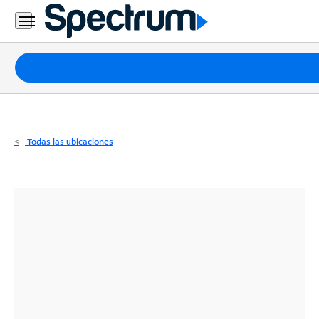
Residencial
Business
Paquetes
Internet
TV
Todas las ubicaciones
Móvil
Teléfono
Residencial
Business
Contáctanos
Inglés