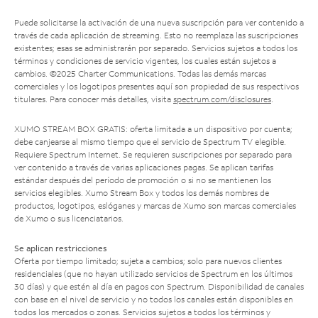
Puede solicitarse la activación de una nueva suscripción para ver contenido a
través de cada aplicación de streaming. Esto no reemplaza las suscripciones
existentes; esas se administrarán por separado. Servicios sujetos a todos los
términos y condiciones de servicio vigentes, los cuales están sujetos a
cambios. ©2025 Charter Communications. Todas las demás marcas
comerciales y los logotipos presentes aquí son propiedad de sus respectivos
titulares. Para conocer más detalles, visita
spectrum.com/disclosures
.
XUMO STREAM BOX GRATIS: oferta limitada a un dispositivo por cuenta;
debe canjearse al mismo tiempo que el servicio de Spectrum TV elegible.
Requiere Spectrum Internet. Se requieren suscripciones por separado para
ver contenido a través de varias aplicaciones pagas. Se aplican tarifas
estándar después del período de promoción o si no se mantienen los
servicios elegibles. Xumo Stream Box y todos los demás nombres de
productos, logotipos, eslóganes y marcas de Xumo son marcas comerciales
de Xumo o sus licenciatarios.
Se aplican restricciones
Oferta por tiempo limitado; sujeta a cambios; solo para nuevos clientes
residenciales (que no hayan utilizado servicios de Spectrum en los últimos
30 días) y que estén al día en pagos con Spectrum. Disponibilidad de canales
con base en el nivel de servicio y no todos los canales están disponibles en
todos los mercados o zonas. Servicios sujetos a todos los términos y