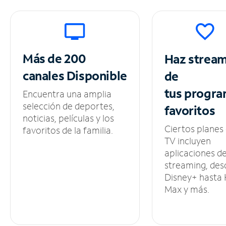
Más de 200
Haz strea
canales
Disponible
de
tus
progra
Encuentra una amplia
selección de deportes,
favoritos
noticias, películas y los
Ciertos planes
favoritos de la familia.
TV incluyen
aplicaciones d
streaming, des
Disney+ hasta
Max y más.