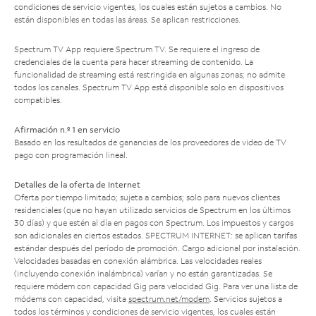
condiciones de servicio vigentes, los cuales están sujetos a cambios. No
están disponibles en todas las áreas. Se aplican restricciones.
Spectrum TV App requiere Spectrum TV. Se requiere el ingreso de
credenciales de la cuenta para hacer streaming de contenido. La
funcionalidad de streaming está restringida en algunas zonas; no admite
todos los canales. Spectrum TV App está disponible solo en dispositivos
compatibles.
Afirmación n.º 1 en servicio
Basado en los resultados de ganancias de los proveedores de video de TV
pago con programación lineal.
Detalles de la oferta de Internet
Oferta por tiempo limitado; sujeta a cambios; solo para nuevos clientes
residenciales (que no hayan utilizado servicios de Spectrum en los últimos
30 días) y que estén al día en pagos con Spectrum. Los impuestos y cargos
son adicionales en ciertos estados. SPECTRUM INTERNET: se aplican tarifas
estándar después del período de promoción. Cargo adicional por instalación.
Velocidades basadas en conexión alámbrica. Las velocidades reales
(incluyendo conexión inalámbrica) varían y no están garantizadas. Se
requiere módem con capacidad Gig para velocidad Gig. Para ver una lista de
módems con capacidad, visita
spectrum.net/modem
. Servicios sujetos a
todos los términos y condiciones de servicio vigentes, los cuales están