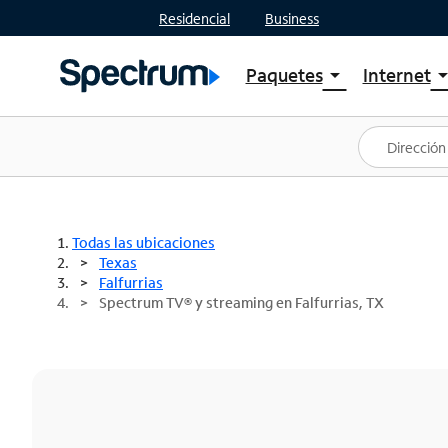
Residencial
Business
Paquetes
Internet
arrow_drop_down
arrow_drop
Ver paquetes
Spectr
Spectrum One
Planes
Mejores ofertas
Spectr
Ofertas en tu área
Intern
Todas las ubicaciones
Texas
Falfurrias
Spectrum TV® y streaming en Falfurrias, TX