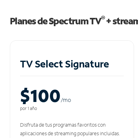
®
Planes de Spectrum TV
+ strea
TV Select Signature
$100
/m
o
por 1 año
Disfruta de tus programas favoritos con
aplicaciones de streaming populares incluidas.