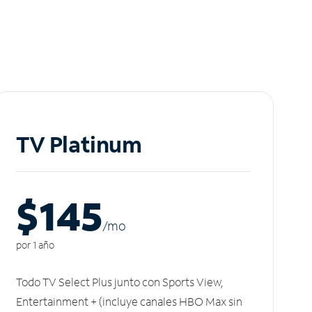
TV Platinum
$145
/m
o
por 1 año
Todo TV Select Plus junto con Sports View,
Entertainment + (incluye canales HBO Max sin