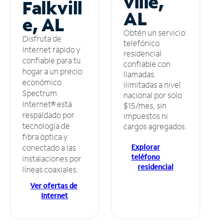
ville,
Falkvill
AL
e, AL
Obtén un servicio
Disfruta de
telefónico
Internet rápido y
residencial
confiable para tu
confiable con
hogar a un precio
llamadas
económico.
ilimitadas a nivel
Spectrum
nacional por solo
Internet® está
$15/mes, sin
respaldado por
impuestos ni
tecnología de
cargos agregados.
fibra óptica y
Explorar
conectado a las
teléfono
instalaciones por
residencial
líneas coaxiales.
Ver ofertas de
Internet