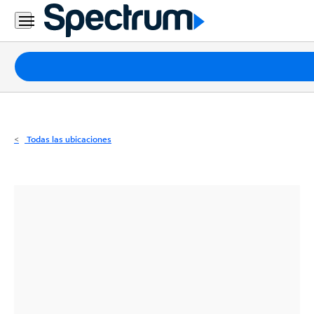
Residencial
Business
Paquetes
Internet
TV
Todas las ubicaciones
Móvil
Teléfono
Residencial
Business
Contáctanos
Inglés