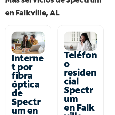
en
Falkville, AL
Teléfon
Interne
o
t por
residen
fibra
cial
óptica
Spectr
de
um
Spectr
en Falk
um en