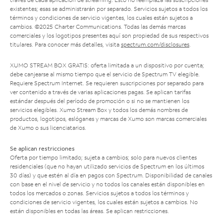
existentes; esas se administrarán por separado. Servicios sujetos a todos los
términos y condiciones de servicio vigentes, los cuales están sujetos a
cambios. ©2025 Charter Communications. Todas las demás marcas
comerciales y los logotipos presentes aquí son propiedad de sus respectivos
titulares. Para conocer más detalles, visita
spectrum.com/disclosures
.
XUMO STREAM BOX GRATIS: oferta limitada a un dispositivo por cuenta;
debe canjearse al mismo tiempo que el servicio de Spectrum TV elegible.
Requiere Spectrum Internet. Se requieren suscripciones por separado para
ver contenido a través de varias aplicaciones pagas. Se aplican tarifas
estándar después del período de promoción o si no se mantienen los
servicios elegibles. Xumo Stream Box y todos los demás nombres de
productos, logotipos, eslóganes y marcas de Xumo son marcas comerciales
de Xumo o sus licenciatarios.
Se aplican restricciones
Oferta por tiempo limitado; sujeta a cambios; solo para nuevos clientes
residenciales (que no hayan utilizado servicios de Spectrum en los últimos
30 días) y que estén al día en pagos con Spectrum. Disponibilidad de canales
con base en el nivel de servicio y no todos los canales están disponibles en
todos los mercados o zonas. Servicios sujetos a todos los términos y
condiciones de servicio vigentes, los cuales están sujetos a cambios. No
están disponibles en todas las áreas. Se aplican restricciones.