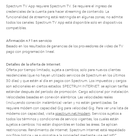
Spectrum TV App requiere Spectrum TV. Se requiere el ingreso de
credenciales de la cuenta para hacer streaming de contenido. La
funcionalidad de streaming está restringida en algunas zonas; no admite
todos los canales. Spectrum TV App está disponible solo en dispositivos
compatibles.
Afirmación n.º 1 en servicio
Basado en los resultados de ganancias de los proveedores de video de TV
pago con programación lineal.
Detalles de la oferta de Internet
Oferta por tiempo limitado; sujeta a cambios; solo para nuevos clientes
residenciales (que no hayan utilizado servicios de Spectrum en los últimos
30 días) y que estén al día en pagos con Spectrum. Los impuestos y cargos
son adicionales en ciertos estados. SPECTRUM INTERNET: se aplican tarifas
estándar después del período de promoción. Cargo adicional por instalación.
Velocidades basadas en conexión alámbrica. Las velocidades reales
(incluyendo conexión inalámbrica) varían y no están garantizadas. Se
requiere módem con capacidad Gig para velocidad Gig. Para ver una lista de
módems con capacidad, visita
spectrum.net/modem
. Servicios sujetos a
todos los términos y condiciones de servicio vigentes, los cuales están
sujetos a cambios. No están disponibles en todas las áreas. Se aplican
restricciones. Rendimiento de Internet: Spectrum Internet está respaldado
por fibra óptica y se suministra a la propiedad mediante una red HFC.