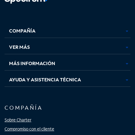
Facebook,
Instagram,
Youtube,
X,
se
se
se
se
COMPAÑÍA
abre
abre
abre
abre
en
en
en
en
una
una
una
una
VER MÁS
pestaña
pestaña
pestaña
pestaña
nueva
nueva
nueva
nueva
MÁS INFORMACIÓN
AYUDA Y ASISTENCIA TÉCNICA
COMPAÑÍA
Sobre Charter
Compromiso con el cliente