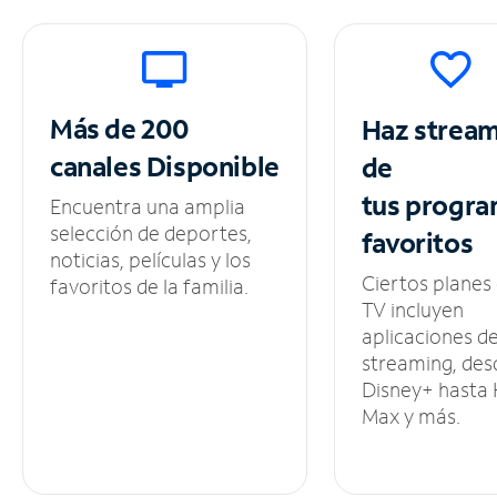
Más de 200
Haz strea
canales
Disponible
de
tus
progra
Encuentra una amplia
selección de deportes,
favoritos
noticias, películas y los
Ciertos planes
favoritos de la familia.
TV incluyen
aplicaciones d
streaming, des
Disney+ hasta
Max y más.