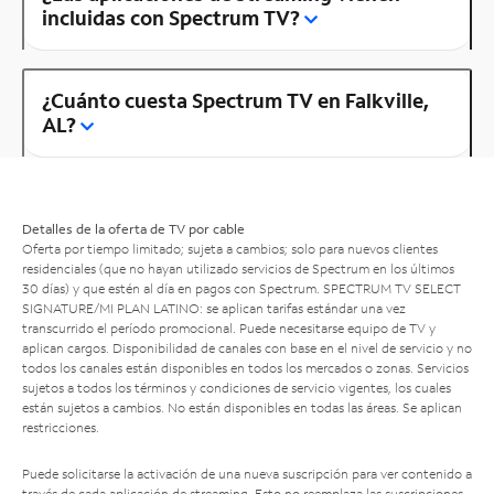
incluidas con Spectrum TV?
¿Cuánto cuesta Spectrum TV en Falkville,
AL?
Detalles de la oferta de TV por cable
Oferta por tiempo limitado; sujeta a cambios; solo para nuevos clientes
residenciales (que no hayan utilizado servicios de Spectrum en los últimos
30 días) y que estén al día en pagos con Spectrum. SPECTRUM TV SELECT
SIGNATURE/MI PLAN LATINO: se aplican tarifas estándar una vez
transcurrido el período promocional. Puede necesitarse equipo de TV y
aplican cargos. Disponibilidad de canales con base en el nivel de servicio y no
todos los canales están disponibles en todos los mercados o zonas. Servicios
sujetos a todos los términos y condiciones de servicio vigentes, los cuales
están sujetos a cambios. No están disponibles en todas las áreas. Se aplican
restricciones.
Puede solicitarse la activación de una nueva suscripción para ver contenido a
través de cada aplicación de streaming. Esto no reemplaza las suscripciones