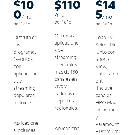
$10
$110
$14
0
5
/m
o
/m
o
/m
o
por 1 año
por 1 año
por 1 año
Obtendrás
Disfruta de
Todo TV
aplicacione
tus
Select Plus
s de
programas
junto con
streaming
favoritos
Sports
esenciales,
con
View,
más de 160
aplicacione
Entertainm
canales en
s de
ent +
vivo y
streaming
(incluye
cadenas de
populares
canales
deportes
incluidas.
HBO Max
regionales.
sin anuncios
y
Aplicacione
Paramount
Aplicacione
s incluidas
+ Premium)