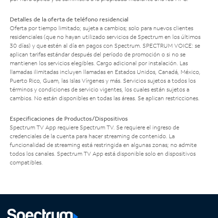
Detalles de la oferta de teléfono residencial
Oferta por tiempo limitado; sujeta a cambios; solo para nuevos clientes
residenciales (que no hayan utilizado servicios de Spectrum en los últimos
30 días) y que estén al día en pagos con Spectrum. SPECTRUM VOICE: se
aplican tarifas estándar después del período de promoción o si no se
mantienen los servicios elegibles. Cargo adicional por instalación. Las
llamadas ilimitadas incluyen llamadas en Estados Unidos, Canadá, México,
Puerto Rico, Guam, las Islas Vírgenes y más. Servicios sujetos a todos los
términos y condiciones de servicio vigentes, los cuales están sujetos a
cambios. No están disponibles en todas las áreas. Se aplican restricciones.
Especificaciones de Productos/Dispositivos
Spectrum TV App requiere Spectrum TV. Se requiere el ingreso de
credenciales de la cuenta para hacer streaming de contenido. La
funcionalidad de streaming está restringida en algunas zonas; no admite
todos los canales. Spectrum TV App está disponible solo en dispositivos
compatibles.