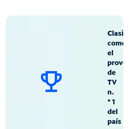
Clasif
como
el
prove
de
TV
n.
° 1
del
país