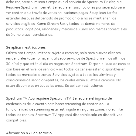
debe canjearse al mismo tiempo que el servicio de Spectrum TV elegible.
Requiere Spectrum Internet. Se requieren suscripciones por separado para
ver contenido a través de varias aplicaciones pagas. Se aplican tarifas
estándar después del período de promoción o si no se mantienen los
servicios elegibles. Xumo Stream Box y todos los demás nombres de
productos, logotipos, eslóganes y marcas de Xumo son marcas comerciales
de Xumo o sus licenciatarios.
Se aplican restricciones
Oferta por tiempo limitado; sujeta a cambios; solo para nuevos clientes
residenciales (que no hayan utilizado servicios de Spectrum en los últimos
30 días) y que estén al día en pagos con Spectrum. Disponibilidad de canales
con base en el nivel de servicio y no todos los canales están disponibles en
todos los mercados o zonas. Servicios sujetos a todos los términos y
condiciones de servicio vigentes, los cuales están sujetos a cambios. No
están disponibles en todas las áreas. Se aplican restricciones.
Spectrum TV App requiere Spectrum TV. Se requiere el ingreso de
credenciales de la cuenta para hacer streaming de contenido. La
funcionalidad de streaming está restringida en algunas zonas; no admite
todos los canales. Spectrum TV App está disponible solo en dispositivos
compatibles.
Afirmación n.º 1 en servicio