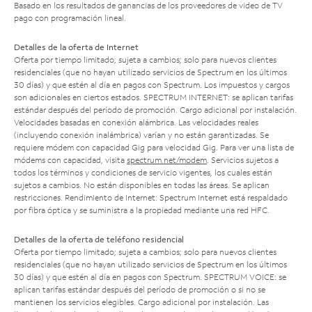
Basado en los resultados de ganancias de los proveedores de video de TV
pago con programación lineal.
Detalles de la oferta de Internet
Oferta por tiempo limitado; sujeta a cambios; solo para nuevos clientes
residenciales (que no hayan utilizado servicios de Spectrum en los últimos
30 días) y que estén al día en pagos con Spectrum. Los impuestos y cargos
son adicionales en ciertos estados. SPECTRUM INTERNET: se aplican tarifas
estándar después del período de promoción. Cargo adicional por instalación.
Velocidades basadas en conexión alámbrica. Las velocidades reales
(incluyendo conexión inalámbrica) varían y no están garantizadas. Se
requiere módem con capacidad Gig para velocidad Gig. Para ver una lista de
módems con capacidad, visita
spectrum.net/modem
. Servicios sujetos a
todos los términos y condiciones de servicio vigentes, los cuales están
sujetos a cambios. No están disponibles en todas las áreas. Se aplican
restricciones. Rendimiento de Internet: Spectrum Internet está respaldado
por fibra óptica y se suministra a la propiedad mediante una red HFC.
Detalles de la oferta de teléfono residencial
Oferta por tiempo limitado; sujeta a cambios; solo para nuevos clientes
residenciales (que no hayan utilizado servicios de Spectrum en los últimos
30 días) y que estén al día en pagos con Spectrum. SPECTRUM VOICE: se
aplican tarifas estándar después del período de promoción o si no se
mantienen los servicios elegibles. Cargo adicional por instalación. Las