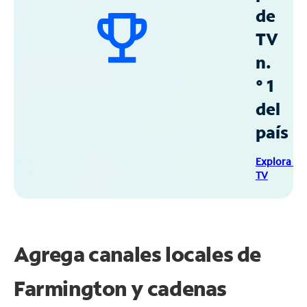
de
TV
n.
° 1
del
país
Explora Sp
TV
Agrega canales locales de
Farmington y cadenas