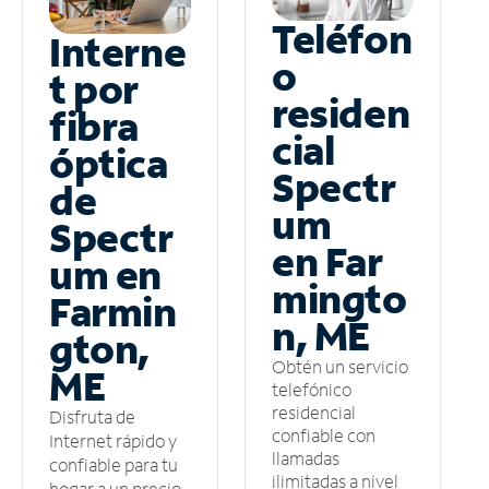
Teléfon
Interne
o
t por
residen
fibra
cial
óptica
Spectr
de
um
Spectr
en Far
um en
mingto
Farmin
n, ME
gton,
Obtén un servicio
ME
telefónico
residencial
Disfruta de
confiable con
Internet rápido y
llamadas
confiable para tu
ilimitadas a nivel
hogar a un precio