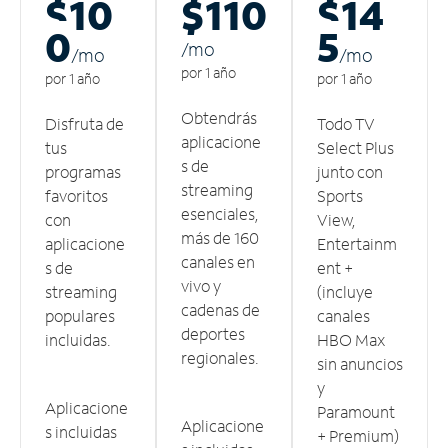
$10
$110
$14
0
5
/m
o
/m
o
/m
o
por 1 año
por 1 año
por 1 año
Obtendrás
Disfruta de
Todo TV
aplicacione
tus
Select Plus
s de
programas
junto con
streaming
favoritos
Sports
esenciales,
con
View,
más de 160
aplicacione
Entertainm
canales en
s de
ent +
vivo y
streaming
(incluye
cadenas de
populares
canales
deportes
incluidas.
HBO Max
regionales.
sin anuncios
y
Aplicacione
Paramount
Aplicacione
s incluidas
+ Premium)