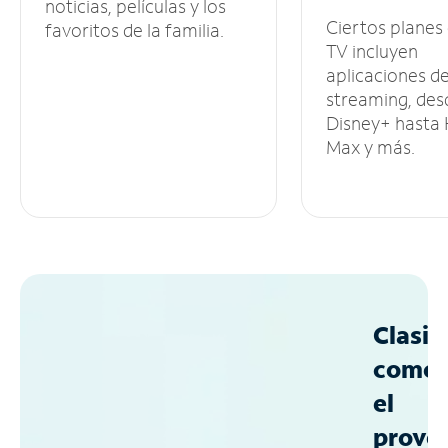
noticias, películas y los
Ciertos planes
favoritos de la familia.
TV incluyen
aplicaciones d
streaming, des
Disney+ hasta
Max y más.
Clasif
como
el
prove