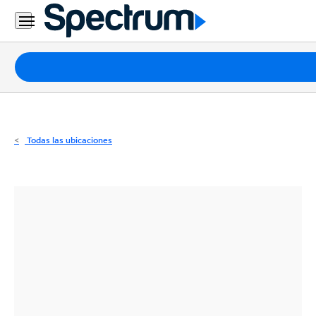
Residencial
Business
Paquetes
Internet
TV
Todas las ubicaciones
Móvil
Teléfono
Residencial
Business
Contáctanos
Inglés