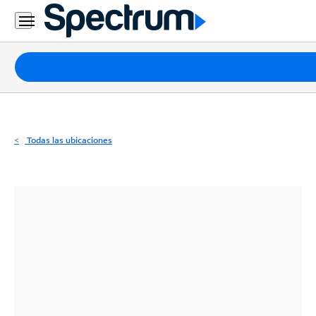
Residencial
Business
Paquetes
Internet
TV
Todas las ubicaciones
Móvil
Teléfono
Residencial
Business
Contáctanos
Inglés