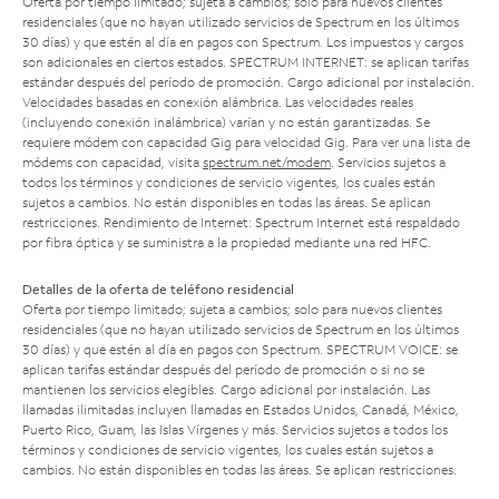
Oferta por tiempo limitado; sujeta a cambios; solo para nuevos clientes
residenciales (que no hayan utilizado servicios de Spectrum en los últimos
30 días) y que estén al día en pagos con Spectrum. Los impuestos y cargos
son adicionales en ciertos estados. SPECTRUM INTERNET: se aplican tarifas
estándar después del período de promoción. Cargo adicional por instalación.
Velocidades basadas en conexión alámbrica. Las velocidades reales
(incluyendo conexión inalámbrica) varían y no están garantizadas. Se
requiere módem con capacidad Gig para velocidad Gig. Para ver una lista de
módems con capacidad, visita
spectrum.net/modem
. Servicios sujetos a
todos los términos y condiciones de servicio vigentes, los cuales están
sujetos a cambios. No están disponibles en todas las áreas. Se aplican
restricciones. Rendimiento de Internet: Spectrum Internet está respaldado
por fibra óptica y se suministra a la propiedad mediante una red HFC.
Detalles de la oferta de teléfono residencial
Oferta por tiempo limitado; sujeta a cambios; solo para nuevos clientes
residenciales (que no hayan utilizado servicios de Spectrum en los últimos
30 días) y que estén al día en pagos con Spectrum. SPECTRUM VOICE: se
aplican tarifas estándar después del período de promoción o si no se
mantienen los servicios elegibles. Cargo adicional por instalación. Las
llamadas ilimitadas incluyen llamadas en Estados Unidos, Canadá, México,
Puerto Rico, Guam, las Islas Vírgenes y más. Servicios sujetos a todos los
términos y condiciones de servicio vigentes, los cuales están sujetos a
cambios. No están disponibles en todas las áreas. Se aplican restricciones.