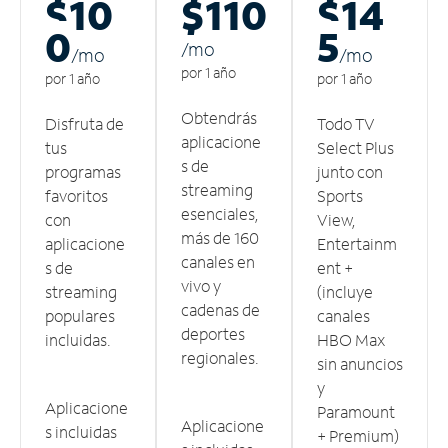
$10
$110
$14
0
5
/m
o
/m
o
/m
o
por 1 año
por 1 año
por 1 año
Obtendrás
Disfruta de
Todo TV
aplicacione
tus
Select Plus
s de
programas
junto con
streaming
favoritos
Sports
esenciales,
con
View,
más de 160
aplicacione
Entertainm
canales en
s de
ent +
vivo y
streaming
(incluye
cadenas de
populares
canales
deportes
incluidas.
HBO Max
regionales.
sin anuncios
y
Aplicacione
Paramount
Aplicacione
s incluidas
+ Premium)