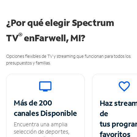
¿Por qué elegir Spectrum
®
TV
en
Farwell, MI?
Opciones flexibles de TV y streaming que funcionan para todos los
presupuestos y familias.
Más de 200
Haz strea
canales
Disponible
de
tus
progra
Encuentra una amplia
selección de deportes,
favoritos