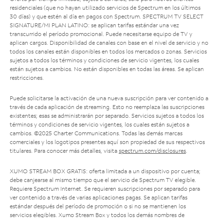
residenciales (que no hayan utilizado servicios de Spectrum en los últimos
30 días) y que estén al día en pagos con Spectrum. SPECTRUM TV SELECT
SIGNATURE/MI PLAN LATINO: se aplican tarifas estándar una vez
transcurrido el período promocional. Puede necesitarse equipo de TV y
aplican cargos. Disponibilidad de canales con base en el nivel de servicio y no
todos los canales están disponibles en todos los mercados o zonas. Servicios
sujetos a todos los términos y condiciones de servicio vigentes, los cuales
están sujetos a cambios. No están disponibles en todas las áreas. Se aplican
restricciones.
Puede solicitarse la activación de una nueva suscripción para ver contenido a
través de cada aplicación de streaming. Esto no reemplaza las suscripciones
existentes; esas se administrarán por separado. Servicios sujetos a todos los
términos y condiciones de servicio vigentes, los cuales están sujetos a
cambios. ©2025 Charter Communications. Todas las demás marcas
comerciales y los logotipos presentes aquí son propiedad de sus respectivos
titulares. Para conocer más detalles, visita
spectrum.com/disclosures
.
XUMO STREAM BOX GRATIS: oferta limitada a un dispositivo por cuenta;
debe canjearse al mismo tiempo que el servicio de Spectrum TV elegible.
Requiere Spectrum Internet. Se requieren suscripciones por separado para
ver contenido a través de varias aplicaciones pagas. Se aplican tarifas
estándar después del período de promoción o si no se mantienen los
servicios elegibles. Xumo Stream Box y todos los demás nombres de