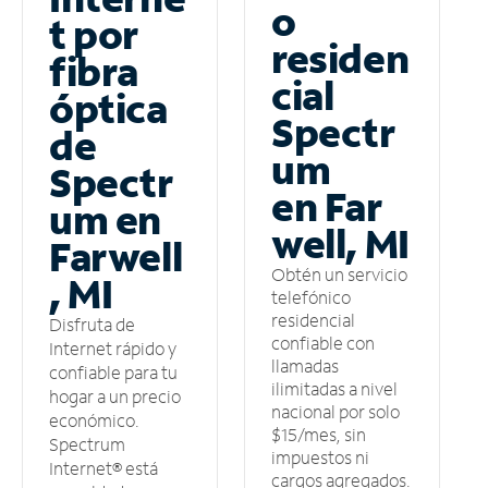
o
t por
residen
fibra
cial
óptica
Spectr
de
um
Spectr
en Far
um en
well, MI
Farwell
Obtén un servicio
, MI
telefónico
residencial
Disfruta de
confiable con
Internet rápido y
llamadas
confiable para tu
ilimitadas a nivel
hogar a un precio
nacional por solo
económico.
$15/mes, sin
Spectrum
impuestos ni
Internet® está
cargos agregados.