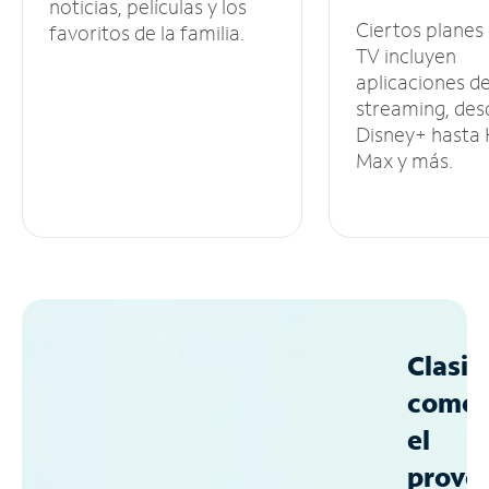
noticias, películas y los
Ciertos planes
favoritos de la familia.
TV incluyen
aplicaciones d
streaming, des
Disney+ hasta
Max y más.
Clasif
como
el
prove