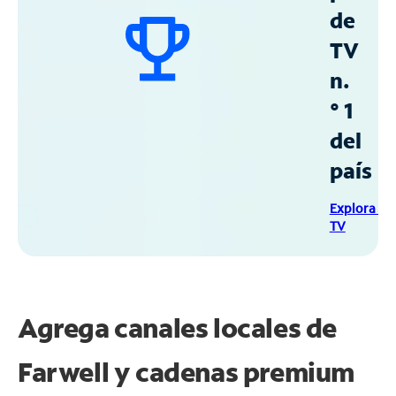
de
TV
n.
° 1
del
país
Explora Sp
TV
Agrega canales locales de
Farwell y cadenas premium