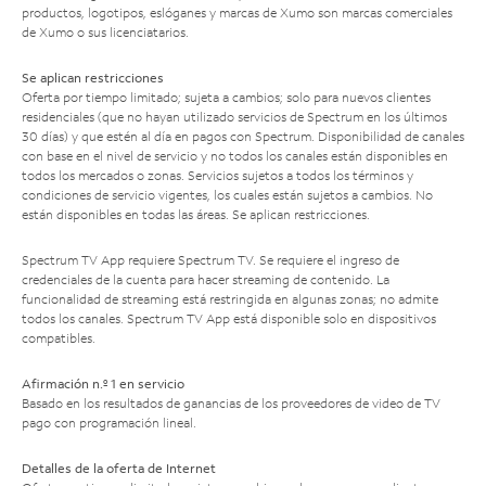
productos, logotipos, eslóganes y marcas de Xumo son marcas comerciales
de Xumo o sus licenciatarios.
Se aplican restricciones
Oferta por tiempo limitado; sujeta a cambios; solo para nuevos clientes
residenciales (que no hayan utilizado servicios de Spectrum en los últimos
30 días) y que estén al día en pagos con Spectrum. Disponibilidad de canales
con base en el nivel de servicio y no todos los canales están disponibles en
todos los mercados o zonas. Servicios sujetos a todos los términos y
condiciones de servicio vigentes, los cuales están sujetos a cambios. No
están disponibles en todas las áreas. Se aplican restricciones.
Spectrum TV App requiere Spectrum TV. Se requiere el ingreso de
credenciales de la cuenta para hacer streaming de contenido. La
funcionalidad de streaming está restringida en algunas zonas; no admite
todos los canales. Spectrum TV App está disponible solo en dispositivos
compatibles.
Afirmación n.º 1 en servicio
Basado en los resultados de ganancias de los proveedores de video de TV
pago con programación lineal.
Detalles de la oferta de Internet