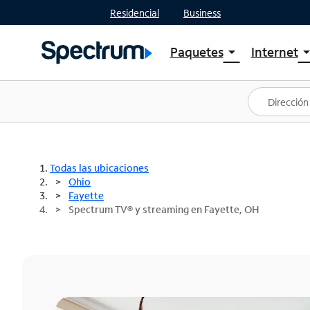
Residencial
Business
Paquetes
Internet
arrow_drop_down
arrow_drop
Ver paquetes
Spectr
Spectrum One
Planes
Mejores ofertas
Spectr
Ofertas en tu área
Intern
Todas las ubicaciones
Ohio
Fayette
Spectrum TV® y streaming en Fayette, OH