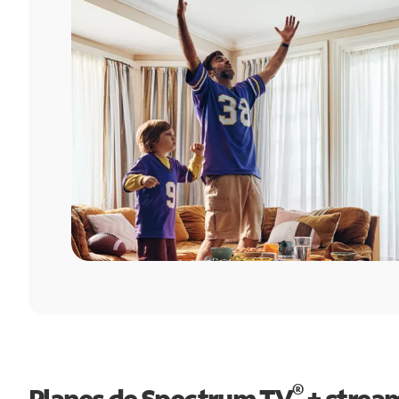
®
Planes de Spectrum TV
+ strea