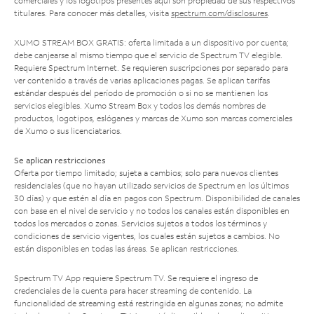
comerciales y los logotipos presentes aquí son propiedad de sus respectivos
titulares. Para conocer más detalles, visita
spectrum.com/disclosures
.
XUMO STREAM BOX GRATIS: oferta limitada a un dispositivo por cuenta;
debe canjearse al mismo tiempo que el servicio de Spectrum TV elegible.
Requiere Spectrum Internet. Se requieren suscripciones por separado para
ver contenido a través de varias aplicaciones pagas. Se aplican tarifas
estándar después del período de promoción o si no se mantienen los
servicios elegibles. Xumo Stream Box y todos los demás nombres de
productos, logotipos, eslóganes y marcas de Xumo son marcas comerciales
de Xumo o sus licenciatarios.
Se aplican restricciones
Oferta por tiempo limitado; sujeta a cambios; solo para nuevos clientes
residenciales (que no hayan utilizado servicios de Spectrum en los últimos
30 días) y que estén al día en pagos con Spectrum. Disponibilidad de canales
con base en el nivel de servicio y no todos los canales están disponibles en
todos los mercados o zonas. Servicios sujetos a todos los términos y
condiciones de servicio vigentes, los cuales están sujetos a cambios. No
están disponibles en todas las áreas. Se aplican restricciones.
Spectrum TV App requiere Spectrum TV. Se requiere el ingreso de
credenciales de la cuenta para hacer streaming de contenido. La
funcionalidad de streaming está restringida en algunas zonas; no admite