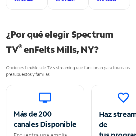
¿Por qué elegir Spectrum
®
TV
en
Felts Mills, NY?
Opciones flexibles de TV y streaming que funcionan para todos los
presupuestos y familias.
Más de 200
Haz strea
canales
Disponible
de
tus
progra
Encuentra una amplia