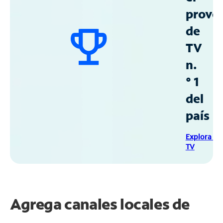
prove
de
TV
n.
° 1
del
país
Explora Sp
TV
Agrega canales locales de