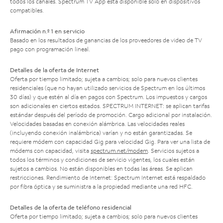
todos los canales. Spectrum TV App está disponible solo en dispositivos
compatibles.
Afirmación n.º 1 en servicio
Basado en los resultados de ganancias de los proveedores de video de TV
pago con programación lineal.
Detalles de la oferta de Internet
Oferta por tiempo limitado; sujeta a cambios; solo para nuevos clientes
residenciales (que no hayan utilizado servicios de Spectrum en los últimos
30 días) y que estén al día en pagos con Spectrum. Los impuestos y cargos
son adicionales en ciertos estados. SPECTRUM INTERNET: se aplican tarifas
estándar después del período de promoción. Cargo adicional por instalación.
Velocidades basadas en conexión alámbrica. Las velocidades reales
(incluyendo conexión inalámbrica) varían y no están garantizadas. Se
requiere módem con capacidad Gig para velocidad Gig. Para ver una lista de
módems con capacidad, visita
spectrum.net/modem
. Servicios sujetos a
todos los términos y condiciones de servicio vigentes, los cuales están
sujetos a cambios. No están disponibles en todas las áreas. Se aplican
restricciones. Rendimiento de Internet: Spectrum Internet está respaldado
por fibra óptica y se suministra a la propiedad mediante una red HFC.
Detalles de la oferta de teléfono residencial
Oferta por tiempo limitado; sujeta a cambios; solo para nuevos clientes