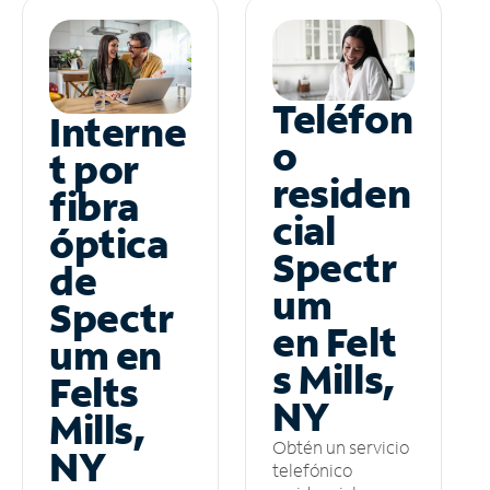
Teléfon
Interne
o
t por
residen
fibra
cial
óptica
Spectr
de
um
Spectr
en Felt
um en
s Mills,
Felts
NY
Mills,
Obtén un servicio
NY
telefónico