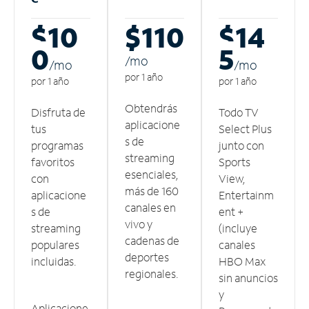
$10
$110
$14
0
5
/m
o
/m
o
/m
o
por 1 año
por 1 año
por 1 año
Obtendrás
Disfruta de
Todo TV
aplicacione
tus
Select Plus
s de
programas
junto con
streaming
favoritos
Sports
esenciales,
con
View,
más de 160
aplicacione
Entertainm
canales en
s de
ent +
vivo y
streaming
(incluye
cadenas de
populares
canales
deportes
incluidas.
HBO Max
regionales.
sin anuncios
y
Aplicacione