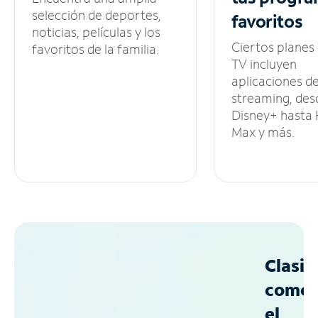
selección de deportes,
favoritos
noticias, películas y los
Ciertos planes
favoritos de la familia.
TV incluyen
aplicaciones d
streaming, des
Disney+ hasta
Max y más.
Clasif
como
el