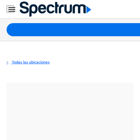
Residencial
Business
Paquetes
Internet
TV
Todas las ubicaciones
Móvil
Teléfono
Residencial
Business
Contáctanos
Inglés