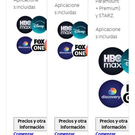
Paramount
Aplicacione
s incluidas
+ Premium)
s incluidas
y STARZ.
Aplicacione
s incluidas
Precios y otra
Precios y otra
Precios y otra
información
información
información
Comenzar
Comenzar
Comenzar