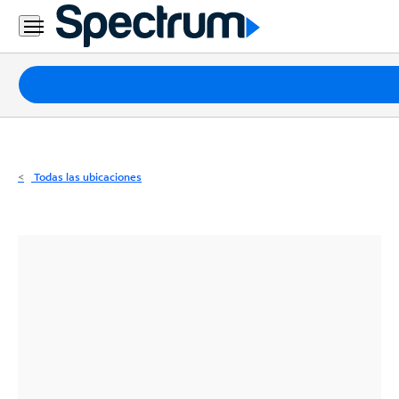
Residencial
Business
Paquetes
Internet
TV
Todas las ubicaciones
Móvil
Teléfono
Residencial
Business
Contáctanos
Inglés