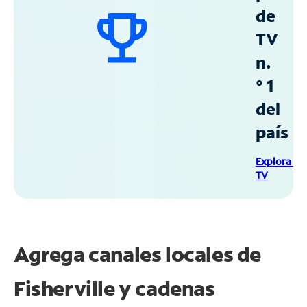
de
TV
n.
° 1
del
país
Explora Sp
TV
Agrega canales locales de
Fisherville y cadenas