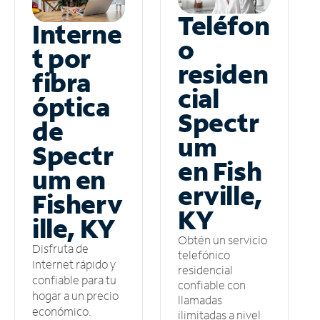
Teléfon
Interne
o
t por
residen
fibra
cial
óptica
Spectr
de
um
Spectr
en Fish
um en
erville,
Fisherv
KY
ille, KY
Obtén un servicio
Disfruta de
telefónico
Internet rápido y
residencial
confiable para tu
confiable con
hogar a un precio
llamadas
económico.
ilimitadas a nivel