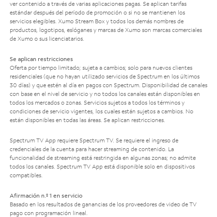
ver contenido a través de varias aplicaciones pagas. Se aplican tarifas
estándar después del período de promoción o si no se mantienen los
servicios elegibles. Xumo Stream Box y todos los demás nombres de
productos, logotipos, eslóganes y marcas de Xumo son marcas comerciales
de Xumo o sus licenciatarios.
Se aplican restricciones
Oferta por tiempo limitado; sujeta a cambios; solo para nuevos clientes
residenciales (que no hayan utilizado servicios de Spectrum en los últimos
30 días) y que estén al día en pagos con Spectrum. Disponibilidad de canales
con base en el nivel de servicio y no todos los canales están disponibles en
todos los mercados o zonas. Servicios sujetos a todos los términos y
condiciones de servicio vigentes, los cuales están sujetos a cambios. No
están disponibles en todas las áreas. Se aplican restricciones.
Spectrum TV App requiere Spectrum TV. Se requiere el ingreso de
credenciales de la cuenta para hacer streaming de contenido. La
funcionalidad de streaming está restringida en algunas zonas; no admite
todos los canales. Spectrum TV App está disponible solo en dispositivos
compatibles.
Afirmación n.º 1 en servicio
Basado en los resultados de ganancias de los proveedores de video de TV
pago con programación lineal.