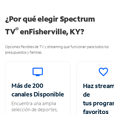
¿Por qué elegir Spectrum
®
TV
en
Fisherville, KY?
Opciones flexibles de TV y streaming que funcionan para todos los
presupuestos y familias.
Más de 200
Haz strea
canales
Disponible
de
tus
progra
Encuentra una amplia
selección de deportes,
favoritos