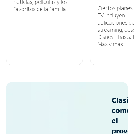
noticias, películas y los
Ciertos planes
favoritos de la familia.
TV incluyen
aplicaciones d
streaming, des
Disney+ hasta
Max y más.
Clasif
como
el
prove