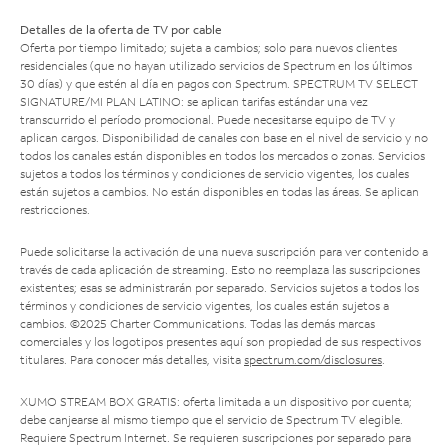
Detalles de la oferta de TV por cable
Oferta por tiempo limitado; sujeta a cambios; solo para nuevos clientes
residenciales (que no hayan utilizado servicios de Spectrum en los últimos
30 días) y que estén al día en pagos con Spectrum. SPECTRUM TV SELECT
SIGNATURE/MI PLAN LATINO: se aplican tarifas estándar una vez
transcurrido el período promocional. Puede necesitarse equipo de TV y
aplican cargos. Disponibilidad de canales con base en el nivel de servicio y no
todos los canales están disponibles en todos los mercados o zonas. Servicios
sujetos a todos los términos y condiciones de servicio vigentes, los cuales
están sujetos a cambios. No están disponibles en todas las áreas. Se aplican
restricciones.
Puede solicitarse la activación de una nueva suscripción para ver contenido a
través de cada aplicación de streaming. Esto no reemplaza las suscripciones
existentes; esas se administrarán por separado. Servicios sujetos a todos los
términos y condiciones de servicio vigentes, los cuales están sujetos a
cambios. ©2025 Charter Communications. Todas las demás marcas
comerciales y los logotipos presentes aquí son propiedad de sus respectivos
titulares. Para conocer más detalles, visita
spectrum.com/disclosures
.
XUMO STREAM BOX GRATIS: oferta limitada a un dispositivo por cuenta;
debe canjearse al mismo tiempo que el servicio de Spectrum TV elegible.
Requiere Spectrum Internet. Se requieren suscripciones por separado para