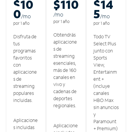
$10
$110
$14
0
5
/m
o
/m
o
/m
o
por 1 año
por 1 año
por 1 año
Obtendrás
Disfruta de
Todo TV
aplicacione
tus
Select Plus
s de
programas
junto con
streaming
favoritos
Sports
esenciales,
con
View,
más de 160
aplicacione
Entertainm
canales en
s de
ent +
vivo y
streaming
(incluye
cadenas de
populares
canales
deportes
incluidas.
HBO Max
regionales.
sin anuncios
y
Aplicacione
Paramount
Aplicacione
s incluidas
+ Premium)