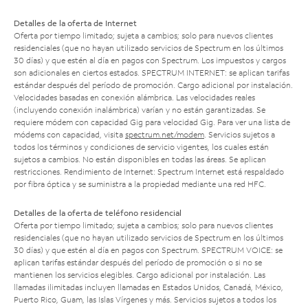
Detalles de la oferta de Internet
Oferta por tiempo limitado; sujeta a cambios; solo para nuevos clientes
residenciales (que no hayan utilizado servicios de Spectrum en los últimos
30 días) y que estén al día en pagos con Spectrum. Los impuestos y cargos
son adicionales en ciertos estados. SPECTRUM INTERNET: se aplican tarifas
estándar después del período de promoción. Cargo adicional por instalación.
Velocidades basadas en conexión alámbrica. Las velocidades reales
(incluyendo conexión inalámbrica) varían y no están garantizadas. Se
requiere módem con capacidad Gig para velocidad Gig. Para ver una lista de
módems con capacidad, visita
spectrum.net/modem
. Servicios sujetos a
todos los términos y condiciones de servicio vigentes, los cuales están
sujetos a cambios. No están disponibles en todas las áreas. Se aplican
restricciones. Rendimiento de Internet: Spectrum Internet está respaldado
por fibra óptica y se suministra a la propiedad mediante una red HFC.
Detalles de la oferta de teléfono residencial
Oferta por tiempo limitado; sujeta a cambios; solo para nuevos clientes
residenciales (que no hayan utilizado servicios de Spectrum en los últimos
30 días) y que estén al día en pagos con Spectrum. SPECTRUM VOICE: se
aplican tarifas estándar después del período de promoción o si no se
mantienen los servicios elegibles. Cargo adicional por instalación. Las
llamadas ilimitadas incluyen llamadas en Estados Unidos, Canadá, México,
Puerto Rico, Guam, las Islas Vírgenes y más. Servicios sujetos a todos los