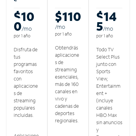
$10
$110
$14
0
5
/m
o
/m
o
/m
o
por 1 año
por 1 año
por 1 año
Obtendrás
Disfruta de
Todo TV
aplicacione
tus
Select Plus
s de
programas
junto con
streaming
favoritos
Sports
esenciales,
con
View,
más de 160
aplicacione
Entertainm
canales en
s de
ent +
vivo y
streaming
(incluye
cadenas de
populares
canales
deportes
incluidas.
HBO Max
regionales.
sin anuncios
y
Aplicacione