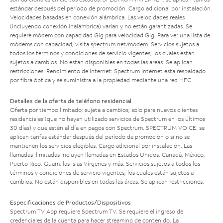
estándar después del período de promoción. Cargo adicional por instalación.
Velocidades basadas en conexión alámbrica. Las velocidades reales
(incluyendo conexión inalámbrica) varían y no están garantizadas. Se
requiere módem con capacidad Gig para velocidad Gig. Para ver una lista de
módems con capacidad, visita
spectrum.net/modem
. Servicios sujetos a
todos los términos y condiciones de servicio vigentes, los cuales están
sujetos a cambios. No están disponibles en todas las áreas. Se aplican
restricciones. Rendimiento de Internet: Spectrum Internet está respaldado
por fibra óptica y se suministra a la propiedad mediante una red HFC.
Detalles de la oferta de teléfono residencial
Oferta por tiempo limitado; sujeta a cambios; solo para nuevos clientes
residenciales (que no hayan utilizado servicios de Spectrum en los últimos
30 días) y que estén al día en pagos con Spectrum. SPECTRUM VOICE: se
aplican tarifas estándar después del período de promoción o si no se
mantienen los servicios elegibles. Cargo adicional por instalación. Las
llamadas ilimitadas incluyen llamadas en Estados Unidos, Canadá, México,
Puerto Rico, Guam, las Islas Vírgenes y más. Servicios sujetos a todos los
términos y condiciones de servicio vigentes, los cuales están sujetos a
cambios. No están disponibles en todas las áreas. Se aplican restricciones.
Especificaciones de Productos/Dispositivos
Spectrum TV App requiere Spectrum TV. Se requiere el ingreso de
credenciales de la cuenta para hacer streaming de contenido. La