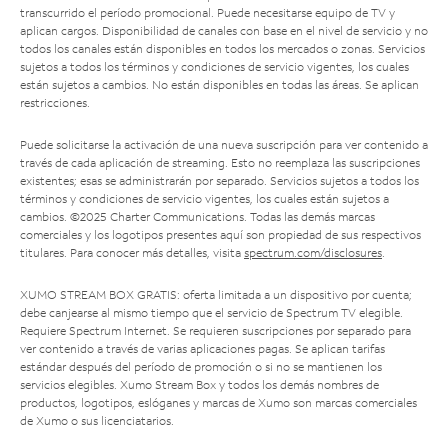
transcurrido el período promocional. Puede necesitarse equipo de TV y
aplican cargos. Disponibilidad de canales con base en el nivel de servicio y no
todos los canales están disponibles en todos los mercados o zonas. Servicios
sujetos a todos los términos y condiciones de servicio vigentes, los cuales
están sujetos a cambios. No están disponibles en todas las áreas. Se aplican
restricciones.
Puede solicitarse la activación de una nueva suscripción para ver contenido a
través de cada aplicación de streaming. Esto no reemplaza las suscripciones
existentes; esas se administrarán por separado. Servicios sujetos a todos los
términos y condiciones de servicio vigentes, los cuales están sujetos a
cambios. ©2025 Charter Communications. Todas las demás marcas
comerciales y los logotipos presentes aquí son propiedad de sus respectivos
titulares. Para conocer más detalles, visita
spectrum.com/disclosures
.
XUMO STREAM BOX GRATIS: oferta limitada a un dispositivo por cuenta;
debe canjearse al mismo tiempo que el servicio de Spectrum TV elegible.
Requiere Spectrum Internet. Se requieren suscripciones por separado para
ver contenido a través de varias aplicaciones pagas. Se aplican tarifas
estándar después del período de promoción o si no se mantienen los
servicios elegibles. Xumo Stream Box y todos los demás nombres de
productos, logotipos, eslóganes y marcas de Xumo son marcas comerciales
de Xumo o sus licenciatarios.