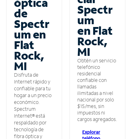
óptica
Spectr
de
um
Spectr
en Flat
um en
Rock,
Flat
MI
Rock,
Obtén un servicio
MI
telefónico
residencial
Disfruta de
confiable con
Internet rápido y
llamadas
confiable para tu
ilimitadas a nivel
hogar a un precio
nacional por solo
económico.
$15/mes, sin
Spectrum
impuestos ni
Internet® está
cargos agregados.
respaldado por
tecnología de
Explorar
fibra óptica y
teléfono