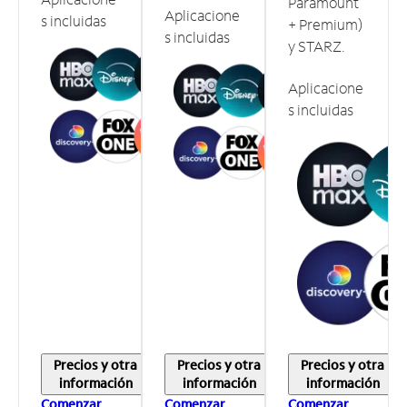
Paramount
Aplicacione
s incluidas
+ Premium)
s incluidas
y STARZ.
Aplicacione
s incluidas
Precios y otra
Precios y otra
Precios y otra
información
información
información
Comenzar
Comenzar
Comenzar