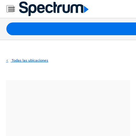
Residencial
Business
Paquetes
Internet
TV
Todas las ubicaciones
Móvil
Teléfono
Residencial
Business
Contáctanos
Inglés