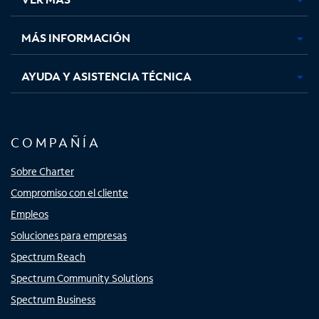
pestaña
pestaña
pestaña
pestaña
nueva
nueva
nueva
nueva
MÁS INFORMACIÓN
AYUDA Y ASISTENCIA TÉCNICA
COMPAÑÍA
Sobre Charter
Compromiso con el cliente
Empleos
Soluciones para empresas
Spectrum Reach
Spectrum Community Solutions
Spectrum Business