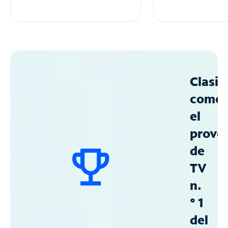
Clasif
como
el
prove
de
TV
n.
° 1
del