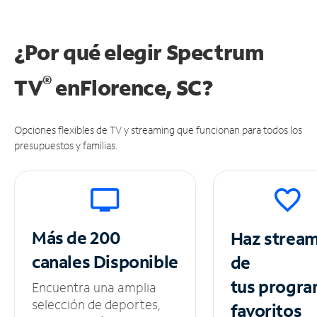
¿Por qué elegir Spectrum
®
TV
en
Florence, SC?
Opciones flexibles de TV y streaming que funcionan para todos los
presupuestos y familias.
Más de 200
Haz strea
canales
Disponible
de
tus
progra
Encuentra una amplia
selección de deportes,
favoritos