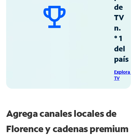
de
TV
n.
° 1
del
país
Explora Sp
TV
Agrega canales locales de
Florence y cadenas premium