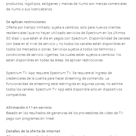
productos, logotipos, eslóganes y marcas de Xumo son marcas comerciales
de Xumo o sus licenciatarios.
Se aplican restricciones
Oferta por tiempo limitado; sujeta a cambios; solo para nuevos clientes
residenciales (que no hayan utilizado servicios de Spectrum en los últimos
30 días) y que estén al día en pagos con Spectrum. Disponibilidad de canales
con base en el nivel de servicio y no todos los canales están disponibles en
todos los mercados o zonas. Servicios sujetos a todos los términos y
condiciones de servicio vigentes, los cuales están sujetos a cambios. No
están disponibles en todas las áreas. Se aplican restricciones.
Spectrum TV App requiere Spectrum TV. Se requiere el ingreso de
credenciales de la cuenta para hacer streaming de contenido. La
funcionalidad de streaming está restringida en algunas zonas; no admite
todos los canales. Spectrum TV App está disponible solo en dispositivos
compatibles.
Afirmación n.º 1 en servicio
Basado en los resultados de ganancias de los proveedores de video de TV
pago con programación lineal.
Detalles de la oferta de Internet