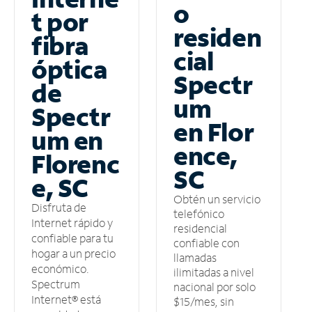
o
t por
residen
fibra
cial
óptica
Spectr
de
um
Spectr
en Flor
um en
ence,
Florenc
SC
e, SC
Obtén un servicio
Disfruta de
telefónico
Internet rápido y
residencial
confiable para tu
confiable con
hogar a un precio
llamadas
económico.
ilimitadas a nivel
Spectrum
nacional por solo
Internet® está
$15/mes, sin