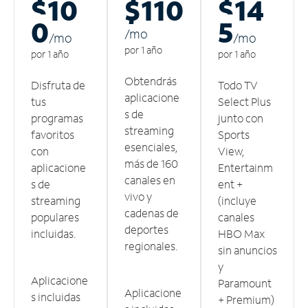
$10
$110
$14
0
5
/m
o
/m
o
/m
o
por 1 año
por 1 año
por 1 año
Obtendrás
Disfruta de
Todo TV
aplicacione
tus
Select Plus
s de
programas
junto con
streaming
favoritos
Sports
esenciales,
con
View,
más de 160
aplicacione
Entertainm
canales en
s de
ent +
vivo y
streaming
(incluye
cadenas de
populares
canales
deportes
incluidas.
HBO Max
regionales.
sin anuncios
y
Aplicacione
Paramount
Aplicacione
s incluidas
+ Premium)