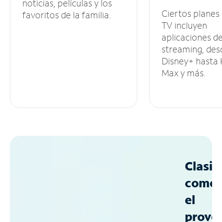
noticias, películas y los
Ciertos planes
favoritos de la familia.
TV incluyen
aplicaciones d
streaming, des
Disney+ hasta
Max y más.
Clasif
como
el
prove