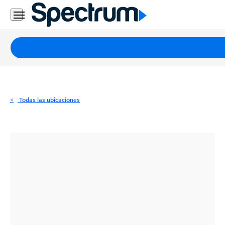
Residencial
Business
Paquetes
Internet
TV
Todas las ubicaciones
Móvil
Teléfono
Residencial
Business
Contáctanos
Inglés