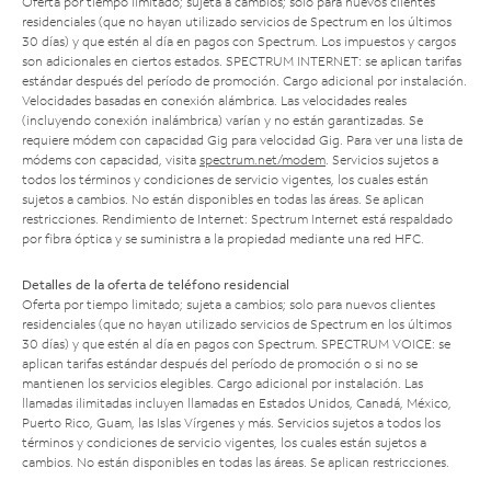
Oferta por tiempo limitado; sujeta a cambios; solo para nuevos clientes
residenciales (que no hayan utilizado servicios de Spectrum en los últimos
30 días) y que estén al día en pagos con Spectrum. Los impuestos y cargos
son adicionales en ciertos estados. SPECTRUM INTERNET: se aplican tarifas
estándar después del período de promoción. Cargo adicional por instalación.
Velocidades basadas en conexión alámbrica. Las velocidades reales
(incluyendo conexión inalámbrica) varían y no están garantizadas. Se
requiere módem con capacidad Gig para velocidad Gig. Para ver una lista de
módems con capacidad, visita
spectrum.net/modem
. Servicios sujetos a
todos los términos y condiciones de servicio vigentes, los cuales están
sujetos a cambios. No están disponibles en todas las áreas. Se aplican
restricciones. Rendimiento de Internet: Spectrum Internet está respaldado
por fibra óptica y se suministra a la propiedad mediante una red HFC.
Detalles de la oferta de teléfono residencial
Oferta por tiempo limitado; sujeta a cambios; solo para nuevos clientes
residenciales (que no hayan utilizado servicios de Spectrum en los últimos
30 días) y que estén al día en pagos con Spectrum. SPECTRUM VOICE: se
aplican tarifas estándar después del período de promoción o si no se
mantienen los servicios elegibles. Cargo adicional por instalación. Las
llamadas ilimitadas incluyen llamadas en Estados Unidos, Canadá, México,
Puerto Rico, Guam, las Islas Vírgenes y más. Servicios sujetos a todos los
términos y condiciones de servicio vigentes, los cuales están sujetos a
cambios. No están disponibles en todas las áreas. Se aplican restricciones.