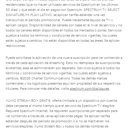
residenciales (que no hayan utilizado servicios de Spectrum en los últimos
30 días) y que estén al día en pagos con Spectrum. SPECTRUM TV SELECT
SIGNATURE/MI PLAN LATINO: se aplican tarifas estándar una vez
transcurrido el período promocional. Puede necesitarse equipo de TV y
aplican cargos. Disponibilidad de canales con base en el nivel de servicio y no
todos los canales están disponibles en todos los mercados o zonas. Servicios
sujetos a todos los términos y condiciones de servicio vigentes, los cuales
están sujetos a cambios. No están disponibles en todas las áreas. Se aplican
restricciones.
Puede solicitarse la activación de una nueva suscripción para ver contenido a
través de cada aplicación de streaming. Esto no reemplaza las suscripciones
existentes; esas se administrarán por separado. Servicios sujetos a todos los
términos y condiciones de servicio vigentes, los cuales están sujetos a
cambios. ©2025 Charter Communications. Todas las demás marcas
comerciales y los logotipos presentes aquí son propiedad de sus respectivos
titulares. Para conocer más detalles, visita
spectrum.com/disclosures
.
XUMO STREAM BOX GRATIS: oferta limitada a un dispositivo por cuenta;
debe canjearse al mismo tiempo que el servicio de Spectrum TV elegible.
Requiere Spectrum Internet. Se requieren suscripciones por separado para
ver contenido a través de varias aplicaciones pagas. Se aplican tarifas
estándar después del período de promoción o si no se mantienen los
servicios elegibles. Xumo Stream Box y todos los demás nombres de