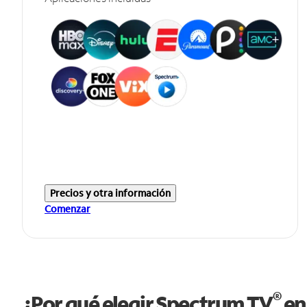
Precios y otra información
Comenzar
®
¿Por qué elegir Spectrum TV
en