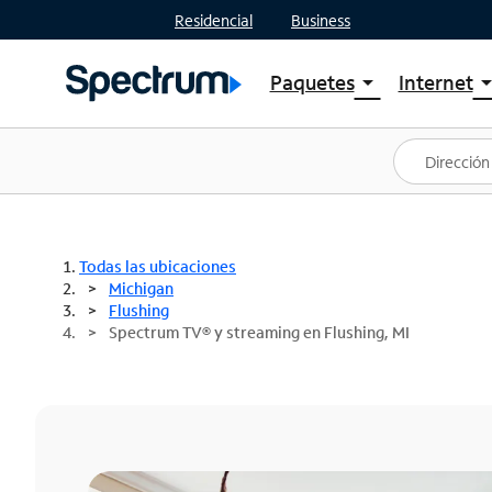
Residencial
Business
Paquetes
Internet
arrow_drop_down
arrow_drop
Ver paquetes
Spectr
Spectrum One
Planes
Mejores ofertas
Spectr
Ofertas en tu área
Intern
Todas las ubicaciones
Michigan
Flushing
Spectrum TV® y streaming en Flushing, MI