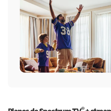
®
Planes de Spectrum TV
+ strea