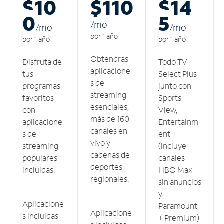
$10
$110
$14
0
5
/m
o
/m
o
/m
o
por 1 año
por 1 año
por 1 año
Obtendrás
Disfruta de
Todo TV
aplicacione
tus
Select Plus
s de
programas
junto con
streaming
favoritos
Sports
esenciales,
con
View,
más de 160
aplicacione
Entertainm
canales en
s de
ent +
vivo y
streaming
(incluye
cadenas de
populares
canales
deportes
incluidas.
HBO Max
regionales.
sin anuncios
y
Aplicacione
Paramount
Aplicacione
s incluidas
+ Premium)