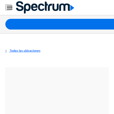
Residencial
Business
Paquetes
Internet
TV
Todas las ubicaciones
Móvil
Teléfono
Residencial
Business
Contáctanos
Inglés