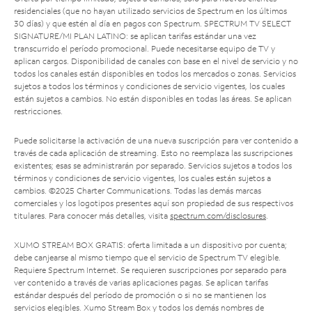
residenciales (que no hayan utilizado servicios de Spectrum en los últimos
30 días) y que estén al día en pagos con Spectrum. SPECTRUM TV SELECT
SIGNATURE/MI PLAN LATINO: se aplican tarifas estándar una vez
transcurrido el período promocional. Puede necesitarse equipo de TV y
aplican cargos. Disponibilidad de canales con base en el nivel de servicio y no
todos los canales están disponibles en todos los mercados o zonas. Servicios
sujetos a todos los términos y condiciones de servicio vigentes, los cuales
están sujetos a cambios. No están disponibles en todas las áreas. Se aplican
restricciones.
Puede solicitarse la activación de una nueva suscripción para ver contenido a
través de cada aplicación de streaming. Esto no reemplaza las suscripciones
existentes; esas se administrarán por separado. Servicios sujetos a todos los
términos y condiciones de servicio vigentes, los cuales están sujetos a
cambios. ©2025 Charter Communications. Todas las demás marcas
comerciales y los logotipos presentes aquí son propiedad de sus respectivos
titulares. Para conocer más detalles, visita
spectrum.com/disclosures
.
XUMO STREAM BOX GRATIS: oferta limitada a un dispositivo por cuenta;
debe canjearse al mismo tiempo que el servicio de Spectrum TV elegible.
Requiere Spectrum Internet. Se requieren suscripciones por separado para
ver contenido a través de varias aplicaciones pagas. Se aplican tarifas
estándar después del período de promoción o si no se mantienen los
servicios elegibles. Xumo Stream Box y todos los demás nombres de