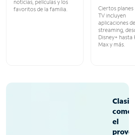
noticias, películas y los
Ciertos planes
favoritos de la familia.
TV incluyen
aplicaciones d
streaming, des
Disney+ hasta
Max y más.
Clasif
como
el
prove