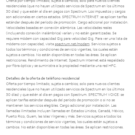
Oferta por tiempo limitado; sujeta a cambios; solo para nuevos clientes
residenciales (que no hayan utilizado servicios de Spectrum en los últimos
30 días) y que estén al día en pagos con Spectrum. Los impuestos y cargos
son adicionales en ciertos estados. SPECTRUM INTERNET: se aplican tarifas
estándar después del período de promoción. Cargo adicional por instalación.
Velocidades basadas en conexión alámbrica. Las velocidades reales
(incluyendo conexión inalámbrica) varían y no están garantizadas. Se
requiere módem con capacidad Gig para velocidad Gig. Para ver una lista de
módems con capacidad, visita
spectrum.net/modem
. Servicios sujetos a
todos los términos y condiciones de servicio vigentes, los cuales están
sujetos a cambios. No están disponibles en todas las áreas. Se aplican
restricciones. Rendimiento de Internet: Spectrum Internet está respaldado
por fibra óptica y se suministra a la propiedad mediante una red HFC.
Detalles de la oferta de teléfono residencial
Oferta por tiempo limitado; sujeta a cambios; solo para nuevos clientes
residenciales (que no hayan utilizado servicios de Spectrum en los últimos
30 días) y que estén al día en pagos con Spectrum. SPECTRUM VOICE: se
aplican tarifas estándar después del período de promoción o si no se
mantienen los servicios elegibles. Cargo adicional por instalación. Las
llamadas ilimitadas incluyen llamadas en Estados Unidos, Canadá, México,
Puerto Rico, Guam, las Islas Vírgenes y más. Servicios sujetos a todos los
términos y condiciones de servicio vigentes, los cuales están sujetos a
cambios. No están disponibles en todas las áreas. Se aplican restricciones.