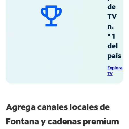
de
TV
n.
° 1
del
país
Explora Sp
TV
Agrega canales locales de
Fontana y cadenas premium