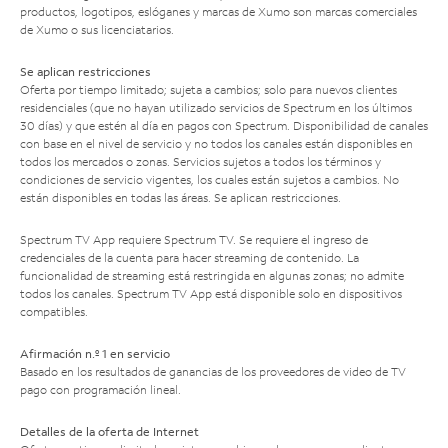
productos, logotipos, eslóganes y marcas de Xumo son marcas comerciales
de Xumo o sus licenciatarios.
Se aplican restricciones
Oferta por tiempo limitado; sujeta a cambios; solo para nuevos clientes
residenciales (que no hayan utilizado servicios de Spectrum en los últimos
30 días) y que estén al día en pagos con Spectrum. Disponibilidad de canales
con base en el nivel de servicio y no todos los canales están disponibles en
todos los mercados o zonas. Servicios sujetos a todos los términos y
condiciones de servicio vigentes, los cuales están sujetos a cambios. No
están disponibles en todas las áreas. Se aplican restricciones.
Spectrum TV App requiere Spectrum TV. Se requiere el ingreso de
credenciales de la cuenta para hacer streaming de contenido. La
funcionalidad de streaming está restringida en algunas zonas; no admite
todos los canales. Spectrum TV App está disponible solo en dispositivos
compatibles.
Afirmación n.º 1 en servicio
Basado en los resultados de ganancias de los proveedores de video de TV
pago con programación lineal.
Detalles de la oferta de Internet