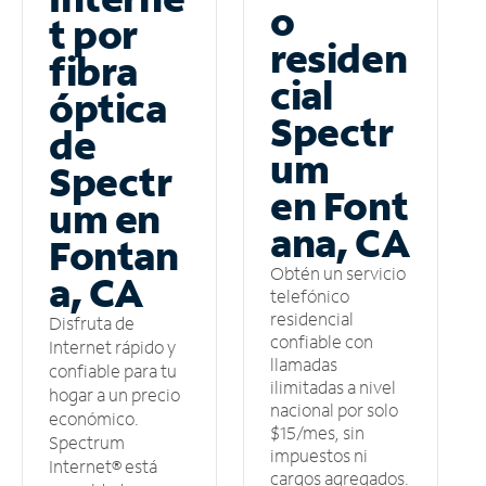
o
t por
residen
fibra
cial
óptica
Spectr
de
um
Spectr
en Font
um en
ana, CA
Fontan
Obtén un servicio
a, CA
telefónico
residencial
Disfruta de
confiable con
Internet rápido y
llamadas
confiable para tu
ilimitadas a nivel
hogar a un precio
nacional por solo
económico.
$15/mes, sin
Spectrum
impuestos ni
Internet® está
cargos agregados.