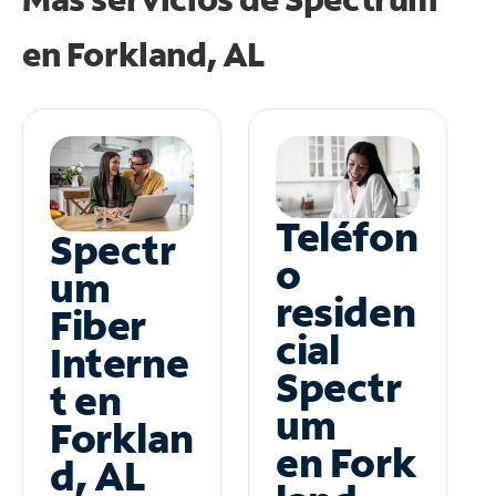
en
Forkland, AL
Teléfon
Spectr
o
um
residen
Fiber
cial
Interne
Spectr
t en
um
Forklan
en Fork
d, AL