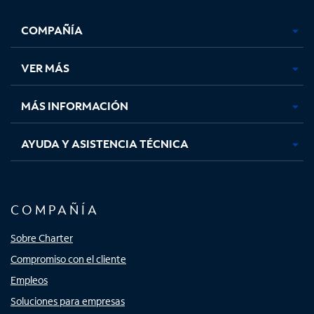
Facebook,
Instagram,
Youtube,
X,
se
se
se
se
COMPAÑÍA
abre
abre
abre
abre
en
en
en
en
una
una
una
una
VER MÁS
pestaña
pestaña
pestaña
pestaña
nueva
nueva
nueva
nueva
MÁS INFORMACIÓN
AYUDA Y ASISTENCIA TÉCNICA
COMPAÑÍA
Sobre Charter
Compromiso con el cliente
Empleos
Soluciones para empresas