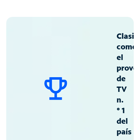
Clasif
como
el
prove
de
TV
n.
° 1
del
país