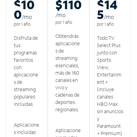
$10
$110
$14
0
5
/m
o
/m
o
/m
o
por 1 año
por 1 año
por 1 año
Obtendrás
Disfruta de
Todo TV
aplicacione
tus
Select Plus
s de
programas
junto con
streaming
favoritos
Sports
esenciales,
con
View,
más de 160
aplicacione
Entertainm
canales en
s de
ent +
vivo y
streaming
(incluye
cadenas de
populares
canales
deportes
incluidas.
HBO Max
regionales.
sin anuncios
y
Aplicacione
Paramount
Aplicacione
s incluidas
+ Premium)