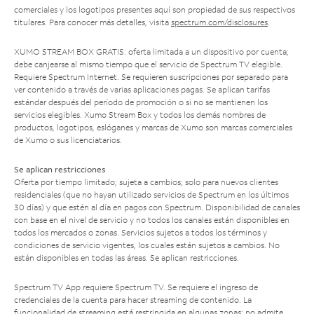
comerciales y los logotipos presentes aquí son propiedad de sus respectivos
titulares. Para conocer más detalles, visita
spectrum.com/disclosures
.
XUMO STREAM BOX GRATIS: oferta limitada a un dispositivo por cuenta;
debe canjearse al mismo tiempo que el servicio de Spectrum TV elegible.
Requiere Spectrum Internet. Se requieren suscripciones por separado para
ver contenido a través de varias aplicaciones pagas. Se aplican tarifas
estándar después del período de promoción o si no se mantienen los
servicios elegibles. Xumo Stream Box y todos los demás nombres de
productos, logotipos, eslóganes y marcas de Xumo son marcas comerciales
de Xumo o sus licenciatarios.
Se aplican restricciones
Oferta por tiempo limitado; sujeta a cambios; solo para nuevos clientes
residenciales (que no hayan utilizado servicios de Spectrum en los últimos
30 días) y que estén al día en pagos con Spectrum. Disponibilidad de canales
con base en el nivel de servicio y no todos los canales están disponibles en
todos los mercados o zonas. Servicios sujetos a todos los términos y
condiciones de servicio vigentes, los cuales están sujetos a cambios. No
están disponibles en todas las áreas. Se aplican restricciones.
Spectrum TV App requiere Spectrum TV. Se requiere el ingreso de
credenciales de la cuenta para hacer streaming de contenido. La
funcionalidad de streaming está restringida en algunas zonas; no admite