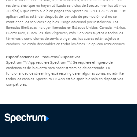
residenciales (que no hayan utilizado servicios de Spectrum en los últimos
30 días) y que estén al día en pagos con Spectrum. SPECTRUM VOICE: se
aplican tarifas estándar después del período de promoción o si no se
mantienen los servicios elegibles. Cargo adicional por instalación. Las
llamadas ilimitadas incluyen llamadas en Estados Unidos, Canadá, México,
Puerto Rico, Guam, las Islas Vírgenes y más. Servicios sujetos a todos los
términos y condiciones de servicio vigentes, los cuales están sujetos a
cambios. No están disponibles en todas las áreas. Se aplican restricciones.
Especificaciones de Productos/Dispositivos
Spectrum TV App requiere Spectrum TV. Se requiere el ingreso de
credenciales de la cuenta para hacer streaming de contenido. La
funcionalidad de streaming está restringida en algunas zonas; no admite
todos los canales. Spectrum TV App está disponible solo en dispositivos
compatibles.