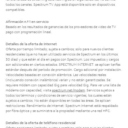
todos los canales. Spectrum TV App está disponible solo en dispositivos
compatibles.
Afirmación n.º 1 en servicio
Basado en los resultados de ganancias de los proveedores de video de TV
pago con programación lineal.
Detalles de la oferta de Internet
Oferta por tiempo limitado; sujeta a cambios; solo para nuevos clientes
residenciales (que no hayan utilizado servicios de Spectrum en los últimos
30 días) y que estén al día en pagos con Spectrum. Los impuestos y cargos
son adicionales en ciertos estados. SPECTRUM INTERNET: se aplican tarifas
estándar después del período de promoción. Cargo adicional por instalación.
Velocidades basadas en conexión alámbrica. Las velocidades reales
(incluyendo conexión inalámbrica) varían y no están garantizadas. Se
requiere módem con capacidad Gig para velocidad Gig. Para ver una lista de
módems con capacidad, visita
spectrum.net/modem
. Servicios sujetos a
todos los términos y condiciones de servicio vigentes, los cuales están
sujetos a cambios. No están disponibles en todas las áreas. Se aplican
restricciones. Rendimiento de Internet: Spectrum Internet está respaldado
por fibra óptica y se suministra a la propiedad mediante una red HFC.
Detalles de la oferta de teléfono residencial
Oferta por tiempo limitado; sujeta a cambios; solo para nuevos clientes