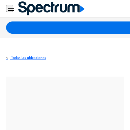
Residencial
Business
Paquetes
Internet
TV
Todas las ubicaciones
Móvil
Teléfono
Residencial
Business
Contáctanos
Inglés