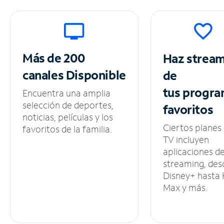
Más de 200
Haz strea
canales
Disponible
de
tus
progra
Encuentra una amplia
selección de deportes,
favoritos
noticias, películas y los
Ciertos planes
favoritos de la familia.
TV incluyen
aplicaciones d
streaming, des
Disney+ hasta
Max y más.