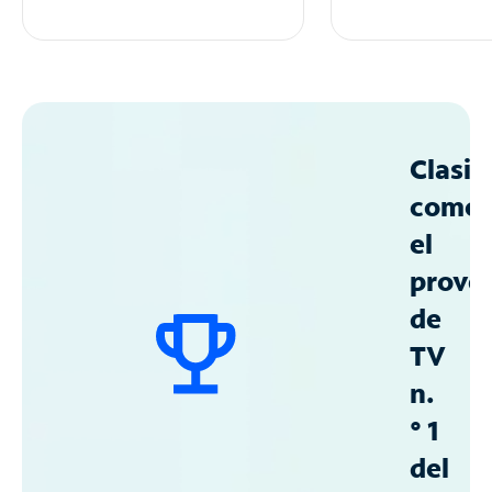
Clasif
como
el
prove
de
TV
n.
° 1
del