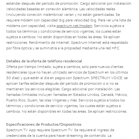
estándar después del período de promoción. Cargo adicional por instalación.
Velocidades basadas en conexión alámbrica. Las velocidades reales
(incluyendo conexión inalámbrica) varían y no están garantizadas. Se
requiere módem con capacidad Gig para velocidad Gig. Para ver una lista de
módems con capacidad, visita
spectrum.net/modem
. Servicios sujetos a
todos los términos y condiciones de servicio vigentes, los cuales están
sujetos a cambios. No están disponibles en todas las áreas. Se aplican
restricciones. Rendimiento de Internet: Spectrum Internet está respaldado
por fibra óptica y se suministra a la propiedad mediante una red HFC.
Detalles de la oferta de teléfono residencial
Oferta por tiempo limitado; sujeta a cambios; solo para nuevos clientes
residenciales (que no hayan utilizado servicios de Spectrum en los últimos
30 días) y que estén al día en pagos con Spectrum. SPECTRUM VOICE: se
aplican tarifas estándar después del período de promoción o si no se
mantienen los servicios elegibles. Cargo adicional por instalación. Las
llamadas ilimitadas incluyen llamadas en Estados Unidos, Canadá, México,
Puerto Rico, Guam, las Islas Vírgenes y más. Servicios sujetos a todos los
términos y condiciones de servicio vigentes, los cuales están sujetos a
cambios. No están disponibles en todas las áreas. Se aplican restricciones.
Especificaciones de Productos/Dispositivos
Spectrum TV App requiere Spectrum TV. Se requiere el ingreso de
credenciales de la cuenta para hacer streaming de contenido. La