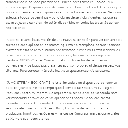
transcurrido el período promocional. Puede necesitarse equipo de TV y
aplican cargos. Disponibilidad de canales con base en el nivel de servicio y no
todos los canales están disponibles en todos los mercados o zonas. Servicios
sujetos a todos los términos y condiciones de servicio vigentes, los cuales
están sujetos a cambios. No están disponibles en todas las áreas. Se aplican
restricciones.
Puede solicitarse la activación de una nueva suscripción para ver contenido a
través de cada aplicación de streaming. Esto no reemplaza las suscripciones
existentes; esas se administrarán por separado. Servicios sujetos a todos los
términos y condiciones de servicio vigentes, los cuales están sujetos a
cambios. ©2025 Charter Communications. Todas las demás marcas
comerciales y los logotipos presentes aquí son propiedad de sus respectivos
titulares. Para conocer más detalles, visita
spectrum.com/disclosures
.
XUMO STREAM BOX GRATIS: oferta limitada a un dispositivo por cuenta;
debe canjearse al mismo tiempo que el servicio de Spectrum TV elegible.
Requiere Spectrum Internet. Se requieren suscripciones por separado para
ver contenido a través de varias aplicaciones pagas. Se aplican tarifas
estándar después del período de promoción o si no se mantienen los
servicios elegibles. Xumo Stream Box y todos los demás nombres de
productos, logotipos, eslóganes y marcas de Xumo son marcas comerciales
de Xumo o sus licenciatarios.