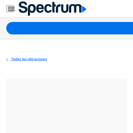
Residencial
Business
Paquetes
Internet
TV
Todas las ubicaciones
Móvil
Teléfono
Residencial
Business
Contáctanos
Inglés