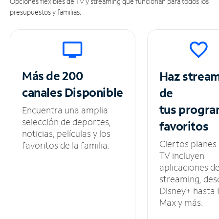
Opciones flexibles de TV y streaming que funcionan para todos los
presupuestos y familias.
Más de 200
Haz strea
canales
Disponible
de
tus
progra
Encuentra una amplia
selección de deportes,
favoritos
noticias, películas y los
Ciertos planes
favoritos de la familia.
TV incluyen
aplicaciones d
streaming, des
Disney+ hasta
Max y más.