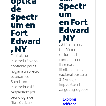
óptica
Spectr
de
um
Spectr
en Fort
um en
Edward
Fort
, NY
Edward
Obtén un servicio
, NY
telefónico
residencial
Disfruta de
confiable con
Internet rápido y
llamadas
confiable para tu
ilimitadas a nivel
hogar a un precio
nacional por solo
económico.
$15/mes, sin
Spectrum
impuestos ni
Internet® está
cargos agregados.
respaldado por
tecnología de
Explorar
fibra óptica y
teléfono