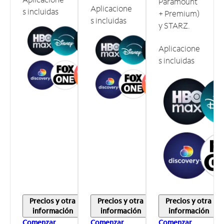
Paramount
Aplicacione
s incluidas
+ Premium)
s incluidas
y STARZ.
Aplicacione
s incluidas
Precios y otra
Precios y otra
Precios y otra
información
información
información
Comenzar
Comenzar
Comenzar