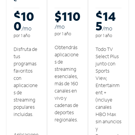
$10
$110
$14
0
5
/m
o
/m
o
/m
o
por 1 año
por 1 año
por 1 año
Obtendrás
Disfruta de
Todo TV
aplicacione
tus
Select Plus
s de
programas
junto con
streaming
favoritos
Sports
esenciales,
con
View,
más de 160
aplicacione
Entertainm
canales en
s de
ent +
vivo y
streaming
(incluye
cadenas de
populares
canales
deportes
incluidas.
HBO Max
regionales.
sin anuncios
y
Aplicacione