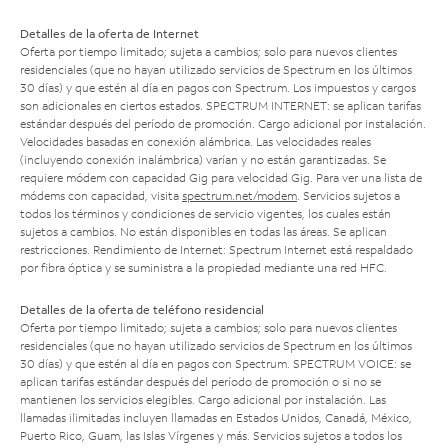
Detalles de la oferta de Internet
Oferta por tiempo limitado; sujeta a cambios; solo para nuevos clientes
residenciales (que no hayan utilizado servicios de Spectrum en los últimos
30 días) y que estén al día en pagos con Spectrum. Los impuestos y cargos
son adicionales en ciertos estados. SPECTRUM INTERNET: se aplican tarifas
estándar después del período de promoción. Cargo adicional por instalación.
Velocidades basadas en conexión alámbrica. Las velocidades reales
(incluyendo conexión inalámbrica) varían y no están garantizadas. Se
requiere módem con capacidad Gig para velocidad Gig. Para ver una lista de
módems con capacidad, visita
spectrum.net/modem
. Servicios sujetos a
todos los términos y condiciones de servicio vigentes, los cuales están
sujetos a cambios. No están disponibles en todas las áreas. Se aplican
restricciones. Rendimiento de Internet: Spectrum Internet está respaldado
por fibra óptica y se suministra a la propiedad mediante una red HFC.
Detalles de la oferta de teléfono residencial
Oferta por tiempo limitado; sujeta a cambios; solo para nuevos clientes
residenciales (que no hayan utilizado servicios de Spectrum en los últimos
30 días) y que estén al día en pagos con Spectrum. SPECTRUM VOICE: se
aplican tarifas estándar después del período de promoción o si no se
mantienen los servicios elegibles. Cargo adicional por instalación. Las
llamadas ilimitadas incluyen llamadas en Estados Unidos, Canadá, México,
Puerto Rico, Guam, las Islas Vírgenes y más. Servicios sujetos a todos los