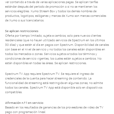
ver contenido a través de varias aplicaciones pagas. Se aplican tarifas
estándar después del período de promoción o si no se mantienen los
servicios elegibles. Xumo Stream Box y todos los demás nombres de
productos, logotipos, eslóganes y marcas de Xumo son marcas comerciales
de Xumo o sus licenciatarios.
Se aplican restricciones
Oferta por tiempo limitado; sujeta a cambios; solo para nuevos clientes
residenciales (que no hayan utilizado servicios de Spectrum en los últimos
30 días) y que estén al día en pagos con Spectrum. Disponibilidad de canales
con base en el nivel de servicio y no todos los canales están disponibles en
todos los mercados o zonas. Servicios sujetos a todos los términos y
condiciones de servicio vigentes, los cuales están sujetos a cambios. No
están disponibles en todas las áreas. Se aplican restricciones.
Spectrum TV App requiere Spectrum TV. Se requiere el ingreso de
credenciales de la cuenta para hacer streaming de contenido. La
funcionalidad de streaming está restringida en algunas zonas; no admite
todos los canales. Spectrum TV App está disponible solo en dispositivos
compatibles.
Afirmación n.º 1 en servicio
Basado en los resultados de ganancias de los proveedores de video de TV
pago con programación lineal.