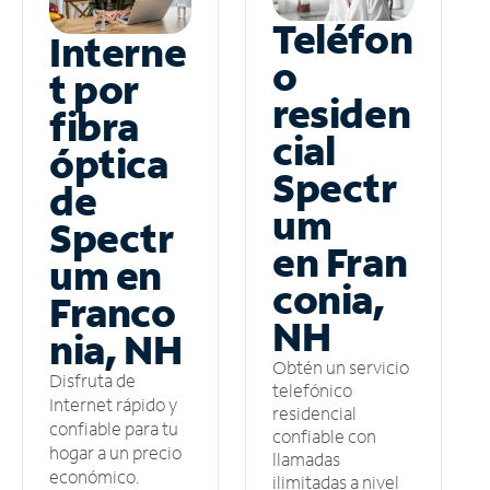
Teléfon
Interne
o
t por
residen
fibra
cial
óptica
Spectr
de
um
Spectr
en Fran
um en
conia,
Franco
NH
nia, NH
Obtén un servicio
Disfruta de
telefónico
Internet rápido y
residencial
confiable para tu
confiable con
hogar a un precio
llamadas
económico.
ilimitadas a nivel