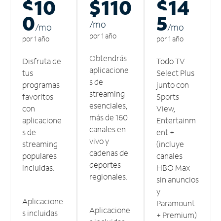
$10
$110
$14
0
5
/m
o
/m
o
/m
o
por 1 año
por 1 año
por 1 año
Obtendrás
Disfruta de
Todo TV
aplicacione
tus
Select Plus
s de
programas
junto con
streaming
favoritos
Sports
esenciales,
con
View,
más de 160
aplicacione
Entertainm
canales en
s de
ent +
vivo y
streaming
(incluye
cadenas de
populares
canales
deportes
incluidas.
HBO Max
regionales.
sin anuncios
y
Aplicacione
Paramount
Aplicacione
s incluidas
+ Premium)