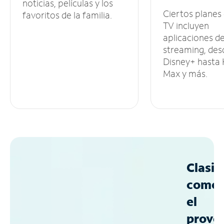
noticias, películas y los
Ciertos planes
favoritos de la familia.
TV incluyen
aplicaciones d
streaming, des
Disney+ hasta
Max y más.
Clasif
como
el
prove