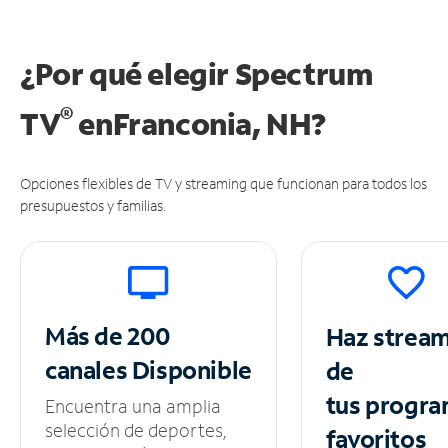
¿Por qué elegir Spectrum
®
TV
en
Franconia, NH?
Opciones flexibles de TV y streaming que funcionan para todos los
presupuestos y familias.
Más de 200
Haz strea
canales
Disponible
de
tus
progra
Encuentra una amplia
selección de deportes,
favoritos