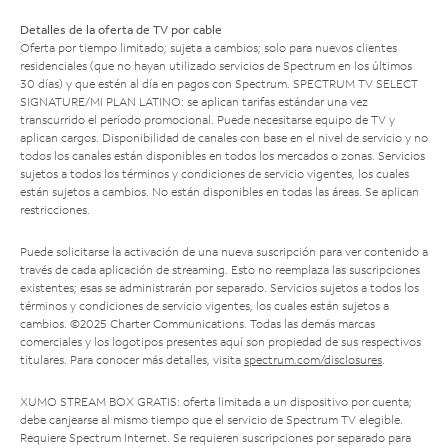
Detalles de la oferta de TV por cable
Oferta por tiempo limitado; sujeta a cambios; solo para nuevos clientes
residenciales (que no hayan utilizado servicios de Spectrum en los últimos
30 días) y que estén al día en pagos con Spectrum. SPECTRUM TV SELECT
SIGNATURE/MI PLAN LATINO: se aplican tarifas estándar una vez
transcurrido el período promocional. Puede necesitarse equipo de TV y
aplican cargos. Disponibilidad de canales con base en el nivel de servicio y no
todos los canales están disponibles en todos los mercados o zonas. Servicios
sujetos a todos los términos y condiciones de servicio vigentes, los cuales
están sujetos a cambios. No están disponibles en todas las áreas. Se aplican
restricciones.
Puede solicitarse la activación de una nueva suscripción para ver contenido a
través de cada aplicación de streaming. Esto no reemplaza las suscripciones
existentes; esas se administrarán por separado. Servicios sujetos a todos los
términos y condiciones de servicio vigentes, los cuales están sujetos a
cambios. ©2025 Charter Communications. Todas las demás marcas
comerciales y los logotipos presentes aquí son propiedad de sus respectivos
titulares. Para conocer más detalles, visita
spectrum.com/disclosures
.
XUMO STREAM BOX GRATIS: oferta limitada a un dispositivo por cuenta;
debe canjearse al mismo tiempo que el servicio de Spectrum TV elegible.
Requiere Spectrum Internet. Se requieren suscripciones por separado para