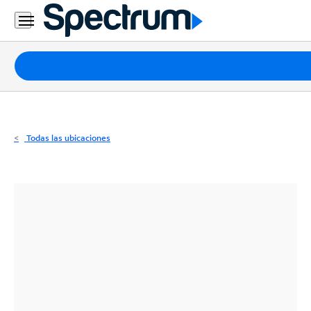
Residencial
Business
Paquetes
Internet
TV
Todas las ubicaciones
Móvil
Teléfono
Residencial
Business
Contáctanos
Inglés