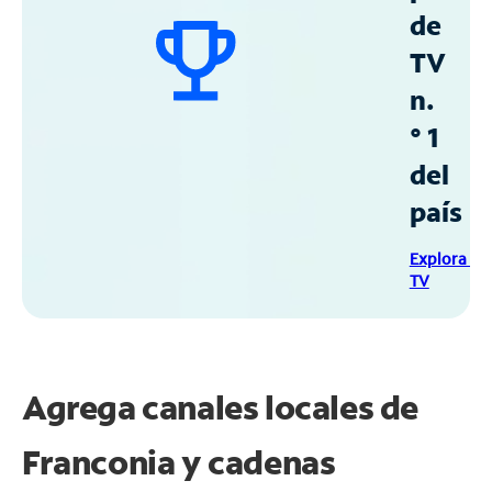
de
TV
n.
° 1
del
país
Explora Sp
TV
Agrega canales locales de
Franconia y cadenas