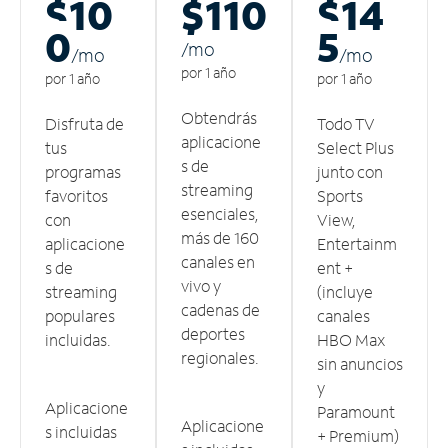
$10
$110
$14
0
5
/m
o
/m
o
/m
o
por 1 año
por 1 año
por 1 año
Obtendrás
Disfruta de
Todo TV
aplicacione
tus
Select Plus
s de
programas
junto con
streaming
favoritos
Sports
esenciales,
con
View,
más de 160
aplicacione
Entertainm
canales en
s de
ent +
vivo y
streaming
(incluye
cadenas de
populares
canales
deportes
incluidas.
HBO Max
regionales.
sin anuncios
y
Aplicacione
Paramount
Aplicacione
s incluidas
+ Premium)