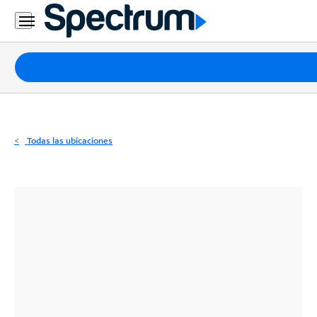
Residencial
Business
Paquetes
Internet
TV
Todas las ubicaciones
Móvil
Teléfono
Residencial
Business
Contáctanos
Inglés