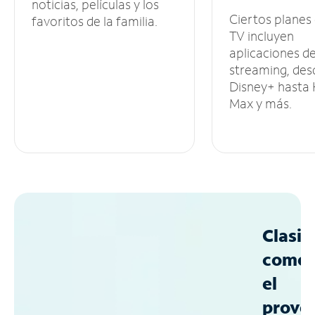
noticias, películas y los
Ciertos planes
favoritos de la familia.
TV incluyen
aplicaciones d
streaming, des
Disney+ hasta
Max y más.
Clasif
como
el
prove