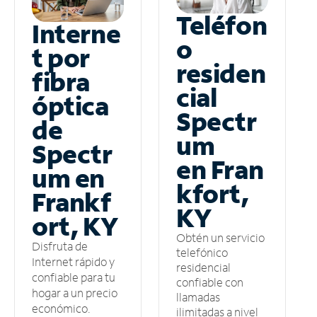
Teléfon
Interne
o
t por
residen
fibra
cial
óptica
Spectr
de
um
Spectr
en Fran
um en
kfort,
Frankf
KY
ort, KY
Obtén un servicio
Disfruta de
telefónico
Internet rápido y
residencial
confiable para tu
confiable con
hogar a un precio
llamadas
económico.
ilimitadas a nivel