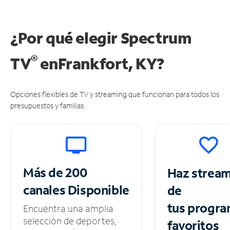
¿Por qué elegir Spectrum
®
TV
en
Frankfort, KY?
Opciones flexibles de TV y streaming que funcionan para todos los
presupuestos y familias.
Más de 200
Haz strea
canales
Disponible
de
tus
progra
Encuentra una amplia
selección de deportes,
favoritos