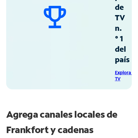
de
TV
n.
° 1
del
país
Explora Sp
TV
Agrega canales locales de
Frankfort y cadenas