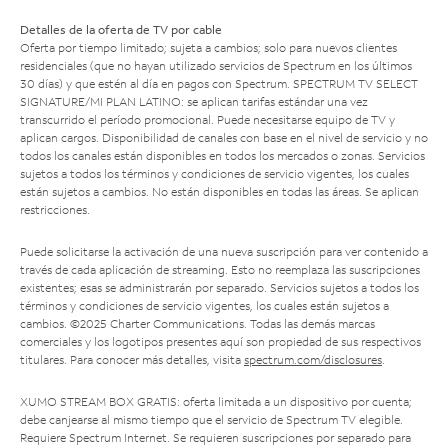
Detalles de la oferta de TV por cable
Oferta por tiempo limitado; sujeta a cambios; solo para nuevos clientes
residenciales (que no hayan utilizado servicios de Spectrum en los últimos
30 días) y que estén al día en pagos con Spectrum. SPECTRUM TV SELECT
SIGNATURE/MI PLAN LATINO: se aplican tarifas estándar una vez
transcurrido el período promocional. Puede necesitarse equipo de TV y
aplican cargos. Disponibilidad de canales con base en el nivel de servicio y no
todos los canales están disponibles en todos los mercados o zonas. Servicios
sujetos a todos los términos y condiciones de servicio vigentes, los cuales
están sujetos a cambios. No están disponibles en todas las áreas. Se aplican
restricciones.
Puede solicitarse la activación de una nueva suscripción para ver contenido a
través de cada aplicación de streaming. Esto no reemplaza las suscripciones
existentes; esas se administrarán por separado. Servicios sujetos a todos los
términos y condiciones de servicio vigentes, los cuales están sujetos a
cambios. ©2025 Charter Communications. Todas las demás marcas
comerciales y los logotipos presentes aquí son propiedad de sus respectivos
titulares. Para conocer más detalles, visita
spectrum.com/disclosures
.
XUMO STREAM BOX GRATIS: oferta limitada a un dispositivo por cuenta;
debe canjearse al mismo tiempo que el servicio de Spectrum TV elegible.
Requiere Spectrum Internet. Se requieren suscripciones por separado para