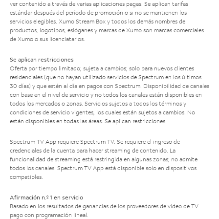
ver contenido a través de varias aplicaciones pagas. Se aplican tarifas
estándar después del período de promoción o si no se mantienen los
servicios elegibles. Xumo Stream Box y todos los demás nombres de
productos, logotipos, eslóganes y marcas de Xumo son marcas comerciales
de Xumo o sus licenciatarios.
Se aplican restricciones
Oferta por tiempo limitado; sujeta a cambios; solo para nuevos clientes
residenciales (que no hayan utilizado servicios de Spectrum en los últimos
30 días) y que estén al día en pagos con Spectrum. Disponibilidad de canales
con base en el nivel de servicio y no todos los canales están disponibles en
todos los mercados o zonas. Servicios sujetos a todos los términos y
condiciones de servicio vigentes, los cuales están sujetos a cambios. No
están disponibles en todas las áreas. Se aplican restricciones.
Spectrum TV App requiere Spectrum TV. Se requiere el ingreso de
credenciales de la cuenta para hacer streaming de contenido. La
funcionalidad de streaming está restringida en algunas zonas; no admite
todos los canales. Spectrum TV App está disponible solo en dispositivos
compatibles.
Afirmación n.º 1 en servicio
Basado en los resultados de ganancias de los proveedores de video de TV
pago con programación lineal.