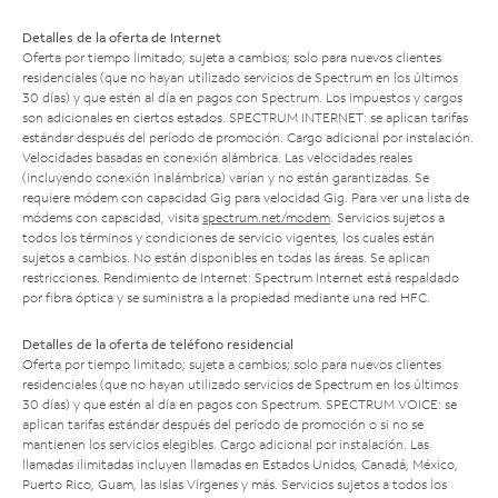
Detalles de la oferta de Internet
Oferta por tiempo limitado; sujeta a cambios; solo para nuevos clientes
residenciales (que no hayan utilizado servicios de Spectrum en los últimos
30 días) y que estén al día en pagos con Spectrum. Los impuestos y cargos
son adicionales en ciertos estados. SPECTRUM INTERNET: se aplican tarifas
estándar después del período de promoción. Cargo adicional por instalación.
Velocidades basadas en conexión alámbrica. Las velocidades reales
(incluyendo conexión inalámbrica) varían y no están garantizadas. Se
requiere módem con capacidad Gig para velocidad Gig. Para ver una lista de
módems con capacidad, visita
spectrum.net/modem
. Servicios sujetos a
todos los términos y condiciones de servicio vigentes, los cuales están
sujetos a cambios. No están disponibles en todas las áreas. Se aplican
restricciones. Rendimiento de Internet: Spectrum Internet está respaldado
por fibra óptica y se suministra a la propiedad mediante una red HFC.
Detalles de la oferta de teléfono residencial
Oferta por tiempo limitado; sujeta a cambios; solo para nuevos clientes
residenciales (que no hayan utilizado servicios de Spectrum en los últimos
30 días) y que estén al día en pagos con Spectrum. SPECTRUM VOICE: se
aplican tarifas estándar después del período de promoción o si no se
mantienen los servicios elegibles. Cargo adicional por instalación. Las
llamadas ilimitadas incluyen llamadas en Estados Unidos, Canadá, México,
Puerto Rico, Guam, las Islas Vírgenes y más. Servicios sujetos a todos los