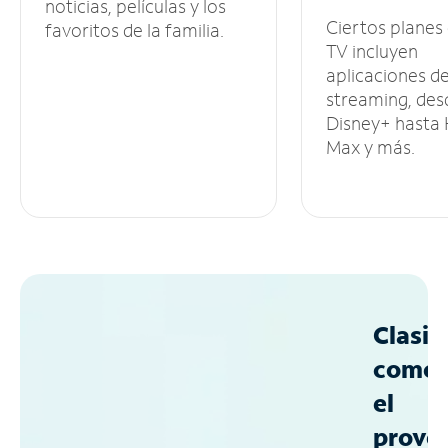
noticias, películas y los
Ciertos planes
favoritos de la familia.
TV incluyen
aplicaciones d
streaming, des
Disney+ hasta
Max y más.
Clasif
como
el
prove