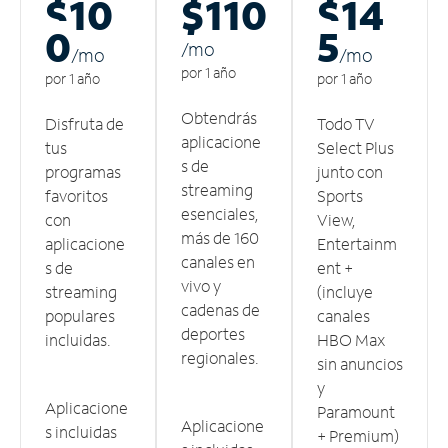
$10
$110
$14
0
5
/m
o
/m
o
/m
o
por 1 año
por 1 año
por 1 año
Obtendrás
Disfruta de
Todo TV
aplicacione
tus
Select Plus
s de
programas
junto con
streaming
favoritos
Sports
esenciales,
con
View,
más de 160
aplicacione
Entertainm
canales en
s de
ent +
vivo y
streaming
(incluye
cadenas de
populares
canales
deportes
incluidas.
HBO Max
regionales.
sin anuncios
y
Aplicacione
Paramount
Aplicacione
s incluidas
+ Premium)