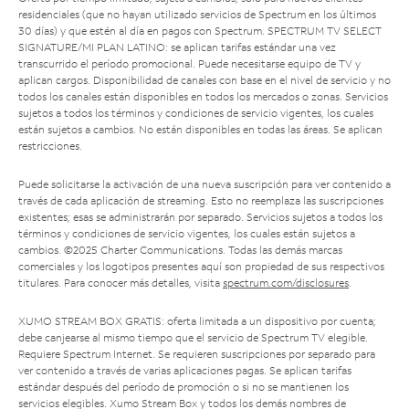
residenciales (que no hayan utilizado servicios de Spectrum en los últimos
30 días) y que estén al día en pagos con Spectrum. SPECTRUM TV SELECT
SIGNATURE/MI PLAN LATINO: se aplican tarifas estándar una vez
transcurrido el período promocional. Puede necesitarse equipo de TV y
aplican cargos. Disponibilidad de canales con base en el nivel de servicio y no
todos los canales están disponibles en todos los mercados o zonas. Servicios
sujetos a todos los términos y condiciones de servicio vigentes, los cuales
están sujetos a cambios. No están disponibles en todas las áreas. Se aplican
restricciones.
Puede solicitarse la activación de una nueva suscripción para ver contenido a
través de cada aplicación de streaming. Esto no reemplaza las suscripciones
existentes; esas se administrarán por separado. Servicios sujetos a todos los
términos y condiciones de servicio vigentes, los cuales están sujetos a
cambios. ©2025 Charter Communications. Todas las demás marcas
comerciales y los logotipos presentes aquí son propiedad de sus respectivos
titulares. Para conocer más detalles, visita
spectrum.com/disclosures
.
XUMO STREAM BOX GRATIS: oferta limitada a un dispositivo por cuenta;
debe canjearse al mismo tiempo que el servicio de Spectrum TV elegible.
Requiere Spectrum Internet. Se requieren suscripciones por separado para
ver contenido a través de varias aplicaciones pagas. Se aplican tarifas
estándar después del período de promoción o si no se mantienen los
servicios elegibles. Xumo Stream Box y todos los demás nombres de