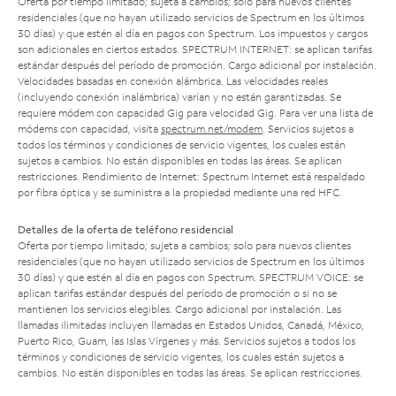
Oferta por tiempo limitado; sujeta a cambios; solo para nuevos clientes
residenciales (que no hayan utilizado servicios de Spectrum en los últimos
30 días) y que estén al día en pagos con Spectrum. Los impuestos y cargos
son adicionales en ciertos estados. SPECTRUM INTERNET: se aplican tarifas
estándar después del período de promoción. Cargo adicional por instalación.
Velocidades basadas en conexión alámbrica. Las velocidades reales
(incluyendo conexión inalámbrica) varían y no están garantizadas. Se
requiere módem con capacidad Gig para velocidad Gig. Para ver una lista de
módems con capacidad, visita
spectrum.net/modem
. Servicios sujetos a
todos los términos y condiciones de servicio vigentes, los cuales están
sujetos a cambios. No están disponibles en todas las áreas. Se aplican
restricciones. Rendimiento de Internet: Spectrum Internet está respaldado
por fibra óptica y se suministra a la propiedad mediante una red HFC.
Detalles de la oferta de teléfono residencial
Oferta por tiempo limitado; sujeta a cambios; solo para nuevos clientes
residenciales (que no hayan utilizado servicios de Spectrum en los últimos
30 días) y que estén al día en pagos con Spectrum. SPECTRUM VOICE: se
aplican tarifas estándar después del período de promoción o si no se
mantienen los servicios elegibles. Cargo adicional por instalación. Las
llamadas ilimitadas incluyen llamadas en Estados Unidos, Canadá, México,
Puerto Rico, Guam, las Islas Vírgenes y más. Servicios sujetos a todos los
términos y condiciones de servicio vigentes, los cuales están sujetos a
cambios. No están disponibles en todas las áreas. Se aplican restricciones.