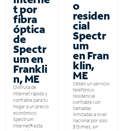
o
t por
residen
fibra
cial
óptica
Spectr
de
um
Spectr
en Fran
um en
klin,
Frankli
ME
n, ME
Obtén un servicio
Disfruta de
telefónico
Internet rápido y
residencial
confiable para tu
confiable con
hogar a un precio
llamadas
económico.
ilimitadas a nivel
Spectrum
nacional por solo
Internet® está
$15/mes, sin