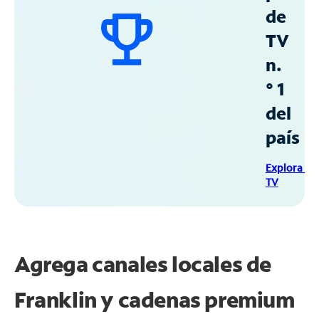
de
TV
n.
° 1
del
país
Explora Sp
TV
Agrega canales locales de
Franklin y cadenas premium