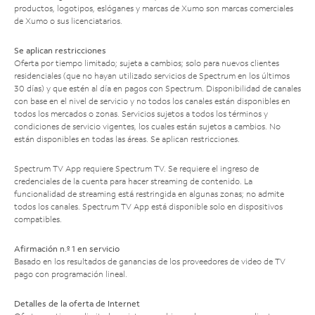
productos, logotipos, eslóganes y marcas de Xumo son marcas comerciales
de Xumo o sus licenciatarios.
Se aplican restricciones
Oferta por tiempo limitado; sujeta a cambios; solo para nuevos clientes
residenciales (que no hayan utilizado servicios de Spectrum en los últimos
30 días) y que estén al día en pagos con Spectrum. Disponibilidad de canales
con base en el nivel de servicio y no todos los canales están disponibles en
todos los mercados o zonas. Servicios sujetos a todos los términos y
condiciones de servicio vigentes, los cuales están sujetos a cambios. No
están disponibles en todas las áreas. Se aplican restricciones.
Spectrum TV App requiere Spectrum TV. Se requiere el ingreso de
credenciales de la cuenta para hacer streaming de contenido. La
funcionalidad de streaming está restringida en algunas zonas; no admite
todos los canales. Spectrum TV App está disponible solo en dispositivos
compatibles.
Afirmación n.º 1 en servicio
Basado en los resultados de ganancias de los proveedores de video de TV
pago con programación lineal.
Detalles de la oferta de Internet