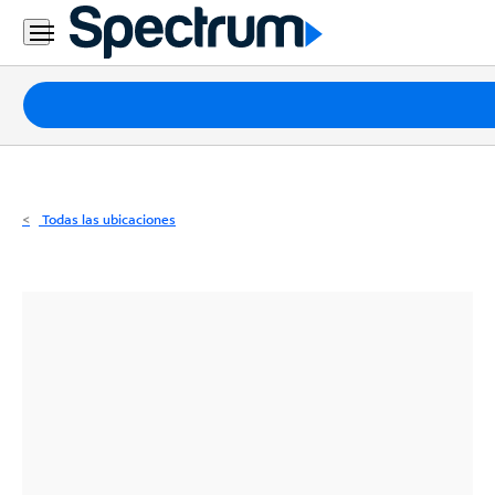
Residencial
Business
Paquetes
Internet
TV
Todas las ubicaciones
Móvil
Teléfono
Residencial
Business
Contáctanos
Inglés