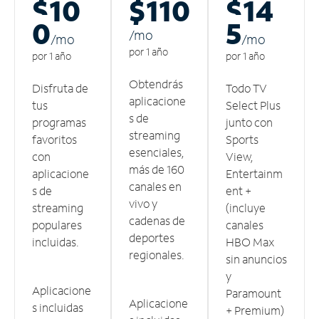
$10
$110
$14
0
5
/m
o
/m
o
/m
o
por 1 año
por 1 año
por 1 año
Obtendrás
Disfruta de
Todo TV
aplicacione
tus
Select Plus
s de
programas
junto con
streaming
favoritos
Sports
esenciales,
con
View,
más de 160
aplicacione
Entertainm
canales en
s de
ent +
vivo y
streaming
(incluye
cadenas de
populares
canales
deportes
incluidas.
HBO Max
regionales.
sin anuncios
y
Aplicacione
Paramount
Aplicacione
s incluidas
+ Premium)