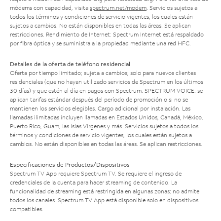
módems con capacidad, visita
spectrum.net/modem
. Servicios sujetos a
todos los términos y condiciones de servicio vigentes, los cuales están
sujetos a cambios. No están disponibles en todas las áreas. Se aplican
restricciones. Rendimiento de Internet: Spectrum Internet está respaldado
por fibra óptica y se suministra a la propiedad mediante una red HFC.
Detalles de la oferta de teléfono residencial
Oferta por tiempo limitado; sujeta a cambios; solo para nuevos clientes
residenciales (que no hayan utilizado servicios de Spectrum en los últimos
30 días) y que estén al día en pagos con Spectrum. SPECTRUM VOICE: se
aplican tarifas estándar después del período de promoción o si no se
mantienen los servicios elegibles. Cargo adicional por instalación. Las
llamadas ilimitadas incluyen llamadas en Estados Unidos, Canadá, México,
Puerto Rico, Guam, las Islas Vírgenes y más. Servicios sujetos a todos los
términos y condiciones de servicio vigentes, los cuales están sujetos a
cambios. No están disponibles en todas las áreas. Se aplican restricciones.
Especificaciones de Productos/Dispositivos
Spectrum TV App requiere Spectrum TV. Se requiere el ingreso de
credenciales de la cuenta para hacer streaming de contenido. La
funcionalidad de streaming está restringida en algunas zonas; no admite
todos los canales. Spectrum TV App está disponible solo en dispositivos
compatibles.