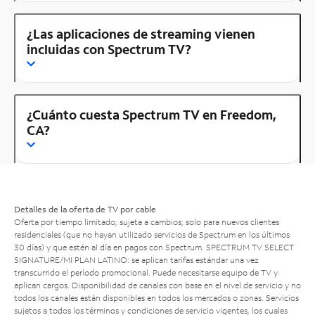
¿Las aplicaciones de streaming vienen
incluidas con Spectrum TV?
¿Cuánto cuesta Spectrum TV en Freedom,
CA?
Detalles de la oferta de TV por cable
Oferta por tiempo limitado; sujeta a cambios; solo para nuevos clientes
residenciales (que no hayan utilizado servicios de Spectrum en los últimos
30 días) y que estén al día en pagos con Spectrum. SPECTRUM TV SELECT
SIGNATURE/MI PLAN LATINO: se aplican tarifas estándar una vez
transcurrido el período promocional. Puede necesitarse equipo de TV y
aplican cargos. Disponibilidad de canales con base en el nivel de servicio y no
todos los canales están disponibles en todos los mercados o zonas. Servicios
sujetos a todos los términos y condiciones de servicio vigentes, los cuales