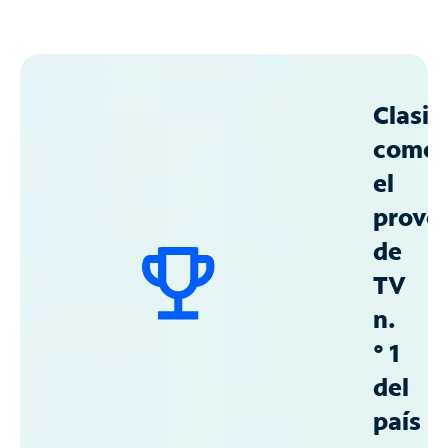
Clasif
como
el
prove
de
TV
n.
° 1
del
país