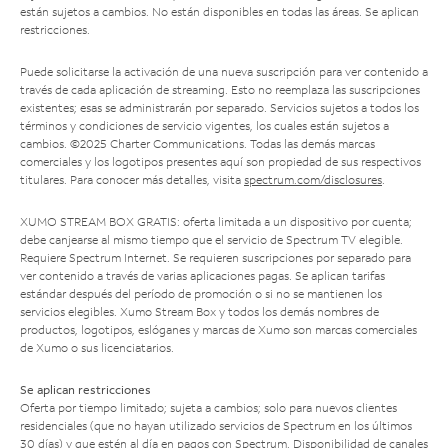
están sujetos a cambios. No están disponibles en todas las áreas. Se aplican
restricciones.
Puede solicitarse la activación de una nueva suscripción para ver contenido a
través de cada aplicación de streaming. Esto no reemplaza las suscripciones
existentes; esas se administrarán por separado. Servicios sujetos a todos los
términos y condiciones de servicio vigentes, los cuales están sujetos a
cambios. ©2025 Charter Communications. Todas las demás marcas
comerciales y los logotipos presentes aquí son propiedad de sus respectivos
titulares. Para conocer más detalles, visita
spectrum.com/disclosures
.
XUMO STREAM BOX GRATIS: oferta limitada a un dispositivo por cuenta;
debe canjearse al mismo tiempo que el servicio de Spectrum TV elegible.
Requiere Spectrum Internet. Se requieren suscripciones por separado para
ver contenido a través de varias aplicaciones pagas. Se aplican tarifas
estándar después del período de promoción o si no se mantienen los
servicios elegibles. Xumo Stream Box y todos los demás nombres de
productos, logotipos, eslóganes y marcas de Xumo son marcas comerciales
de Xumo o sus licenciatarios.
Se aplican restricciones
Oferta por tiempo limitado; sujeta a cambios; solo para nuevos clientes
residenciales (que no hayan utilizado servicios de Spectrum en los últimos
30 días) y que estén al día en pagos con Spectrum. Disponibilidad de canales