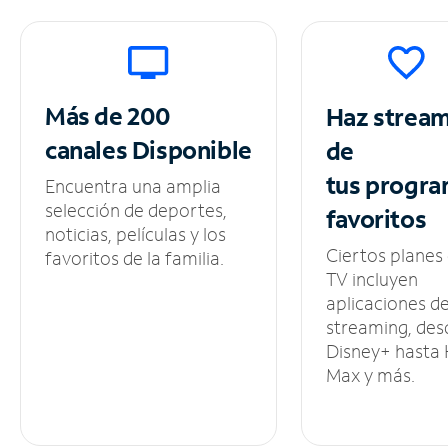
Más de 200
Haz strea
canales
Disponible
de
tus
progra
Encuentra una amplia
selección de deportes,
favoritos
noticias, películas y los
Ciertos planes
favoritos de la familia.
TV incluyen
aplicaciones d
streaming, des
Disney+ hasta
Max y más.