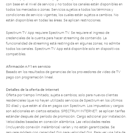
con base en el nivel de servicio y no todos los canales están disponibles en
todos los mercados o zonas. Servicios sujetos a todos los términos y
condiciones de servicio vigentes, los cuales están sujetos a cambios. No
están disponibles en todas las áreas. Se aplican restricciones.
Spectrum TV App requiere Spectrum TV. Se requiere el ingreso de
credenciales de la cuenta para hacer streaming de contenido. La
funcionalidad de streaming está restringida en algunas zonas; no admite
todos los canales. Spectrum TV App está disponible solo en dispositivos
compatibles.
Afirmación n.º 1 en servicio
Basado en los resultados de ganancias de los proveedores de video de TV
pago con programación lineal.
Detalles de la oferta de Internet
Oferta por tiempo limitado; sujeta a cambios; solo para nuevos clientes
residenciales (que no hayan utilizado servicios de Spectrum en los últimos
30 días) y que estén al día en pagos con Spectrum. Los impuestos y cargos
son adicionales en ciertos estados. SPECTRUM INTERNET: se aplican tarifas
estándar después del período de promoción. Cargo adicional por instalación.
Velocidades basadas en conexión alámbrica. Las velocidades reales
(incluyendo conexión inalámbrica) varían y no están garantizadas. Se
requiere módem con capacidad Gig para velocidad Gig. Para ver una lista de