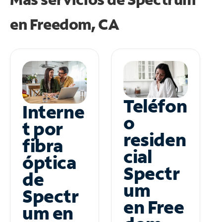
en
Freedom, CA
Teléfon
Interne
o
t por
residen
fibra
cial
óptica
Spectr
de
um
Spectr
en Free
um en