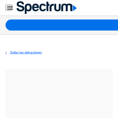
Residencial
Business
Paquetes
Internet
TV
Todas las ubicaciones
Móvil
Teléfono
Residencial
Business
Contáctanos
Inglés