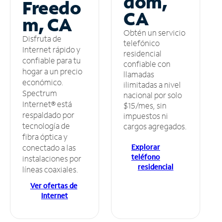
dom,
Freedo
CA
m, CA
Obtén un servicio
Disfruta de
telefónico
Internet rápido y
residencial
confiable para tu
confiable con
hogar a un precio
llamadas
económico.
ilimitadas a nivel
Spectrum
nacional por solo
Internet® está
$15/mes, sin
respaldado por
impuestos ni
tecnología de
cargos agregados.
fibra óptica y
Explorar
conectado a las
teléfono
instalaciones por
residencial
líneas coaxiales.
Ver ofertas de
Internet