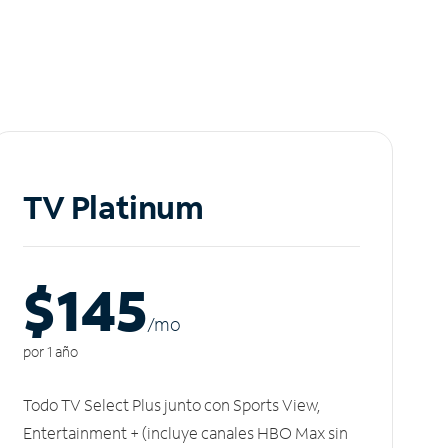
TV Platinum
$145
/m
o
por 1 año
Todo TV Select Plus junto con Sports View,
Entertainment + (incluye canales HBO Max sin