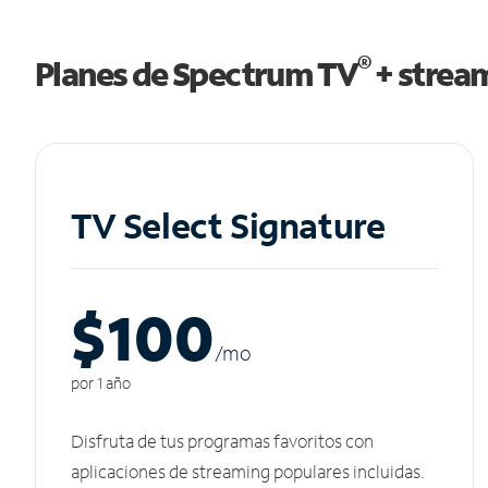
®
Planes de Spectrum TV
+ strea
TV Select Signature
$100
/m
o
por 1 año
Disfruta de tus programas favoritos con
aplicaciones de streaming populares incluidas.