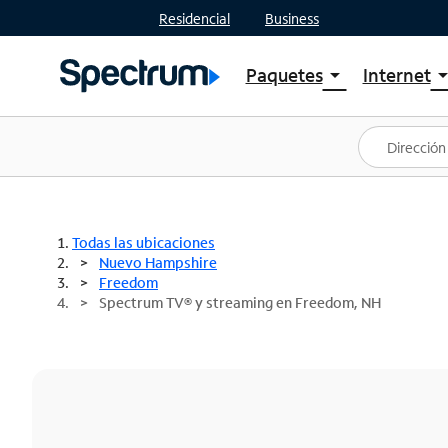
Residencial
Business
Paquetes
Internet
arrow_drop_down
arrow_drop
Ver paquetes
Spectr
Spectrum One
Planes
Mejores ofertas
Spectr
Ofertas en tu área
Intern
Todas las ubicaciones
Nuevo Hampshire
Freedom
Spectrum TV® y streaming en Freedom, NH