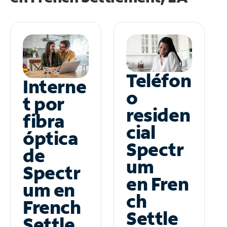
Teléfon
Interne
o
t por
residen
fibra
cial
óptica
Spectr
de
um
Spectr
en Fren
um en
ch
French
Settle
Settle