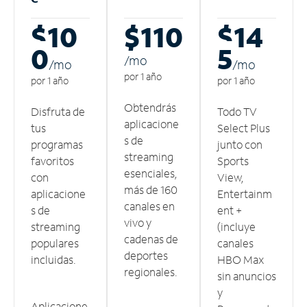
$10
$110
$14
0
5
/m
o
/m
o
/m
o
por 1 año
por 1 año
por 1 año
Obtendrás
Disfruta de
Todo TV
aplicacione
tus
Select Plus
s de
programas
junto con
streaming
favoritos
Sports
esenciales,
con
View,
más de 160
aplicacione
Entertainm
canales en
s de
ent +
vivo y
streaming
(incluye
cadenas de
populares
canales
deportes
incluidas.
HBO Max
regionales.
sin anuncios
y
Aplicacione