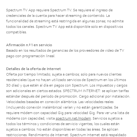
Spectrum TV App requiere Spectrum TV. Se requiere el ingreso de
credenciales de la cuenta para hacer streaming de contenido. La
funcionalidad de streaming está restringida en algunas zonas; no admite
todos los canales. Spectrum TV App está disponible solo en dispositivos
compatibles.
Afirmación n.º 1 en servicio
Basado en los resultados de ganancias de los proveedores de video de TV
pago con programación lineal.
Detalles de la oferta de Internet
Oferta por tiempo limitado; sujeta a cambios; solo para nuevos clientes
residenciales (que no hayan utilizado servicios de Spectrum en los últimos
30 días) y que estén al día en pagos con Spectrum. Los impuestos y cargos
son adicionales en ciertos estados. SPECTRUM INTERNET: se aplican tarifas
estándar después del período de promoción. Cargo adicional por instalación.
Velocidades basadas en conexión alámbrica. Las velocidades reales
(incluyendo conexión inalámbrica) varían y no están garantizadas. Se
requiere módem con capacidad Gig para velocidad Gig. Para ver una lista de
módems con capacidad, visita
spectrum.net/modem
. Servicios sujetos a
todos los términos y condiciones de servicio vigentes, los cuales están
sujetos a cambios. No están disponibles en todas las áreas. Se aplican
restricciones. Rendimiento de Internet: Spectrum Internet está respaldado