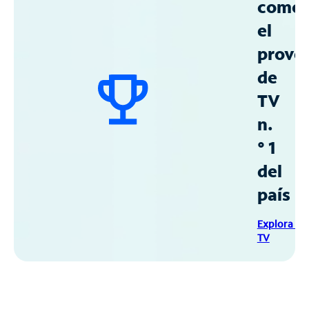
como
el
prove
de
TV
n.
° 1
del
país
Explora Sp
TV