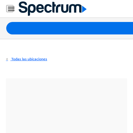
Residencial
Business
Paquetes
Internet
TV
Todas las ubicaciones
Móvil
Teléfono
Residencial
Business
Contáctanos
Inglés