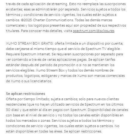
través de cada aplicación de streaming. Esto no reemplaza las suscripciones
existentes; esas se administrarán por separado. Servicios sujetos a todos los
términos y condiciones de servicio vigentes, los cuales están sujetos a
cambios. ©2025 Charter Communications. Todas las demás marcas
comerciales y los logotipos presentes aquí son propiedad de sus respectivos
titulares. Para conocer más detalles, visita
spectrum.com/disclosures
.
XUMO STREAM BOX GRATIS: oferta limitada a un dispositivo por cuenta;
debe canjearse al mismo tiempo que el servicio de Spectrum TV elegible.
Requiere Spectrum Internet. Se requieren suscripciones por separado para
ver contenido a través de varias aplicaciones pagas. Se aplican tarifas
estándar después del período de promoción o si no se mantienen los
servicios elegibles. Xumo Stream Box y todos los demás nombres de
productos, logotipos, eslóganes y marcas de Xumo son marcas comerciales
de Xumo o sus licenciatarios.
Se aplican restricciones
Oferta por tiempo limitado; sujeta a cambios; solo para nuevos clientes
residenciales (que no hayan utilizado servicios de Spectrum en los últimos
30 días) y que estén al día en pagos con Spectrum. Disponibilidad de canales
con base en el nivel de servicio y no todos los canales están disponibles en
todos los mercados o zonas. Servicios sujetos a todos los términos y
condiciones de servicio vigentes, los cuales están sujetos a cambios. No
están disponibles en todas las áreas. Se aplican restricciones.