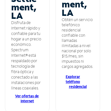
ment,
ment,
LA
LA
Obtén un servicio
Disfruta de
telefónico
Internet rápido y
residencial
confiable para tu
confiable con
hogar a un precio
llamadas
económico.
ilimitadas a nivel
Spectrum
nacional por solo
Internet® está
$15/mes, sin
respaldado por
impuestos ni
tecnología de
cargos agregados.
fibra óptica y
Explorar
conectado a las
teléfono
instalaciones por
residencial
líneas coaxiales.
Ver ofertas de
Internet