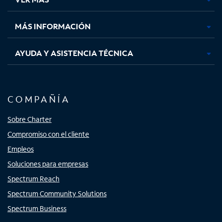
pestaña
pestaña
pestaña
pestaña
nueva
nueva
nueva
nueva
MÁS INFORMACIÓN
AYUDA Y ASISTENCIA TÉCNICA
COMPAÑÍA
Sobre Charter
Compromiso con el cliente
Empleos
Soluciones para empresas
Spectrum Reach
Spectrum Community Solutions
Spectrum Business