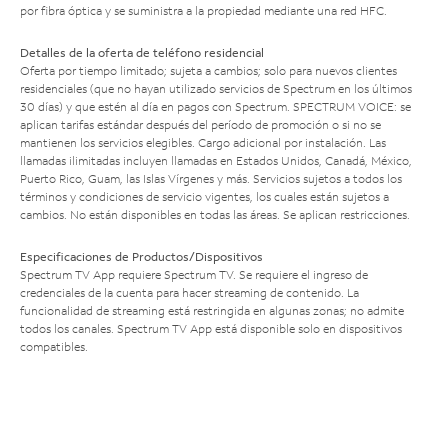
por fibra óptica y se suministra a la propiedad mediante una red HFC.
Detalles de la oferta de teléfono residencial
Oferta por tiempo limitado; sujeta a cambios; solo para nuevos clientes
residenciales (que no hayan utilizado servicios de Spectrum en los últimos
30 días) y que estén al día en pagos con Spectrum. SPECTRUM VOICE: se
aplican tarifas estándar después del período de promoción o si no se
mantienen los servicios elegibles. Cargo adicional por instalación. Las
llamadas ilimitadas incluyen llamadas en Estados Unidos, Canadá, México,
Puerto Rico, Guam, las Islas Vírgenes y más. Servicios sujetos a todos los
términos y condiciones de servicio vigentes, los cuales están sujetos a
cambios. No están disponibles en todas las áreas. Se aplican restricciones.
Especificaciones de Productos/Dispositivos
Spectrum TV App requiere Spectrum TV. Se requiere el ingreso de
credenciales de la cuenta para hacer streaming de contenido. La
funcionalidad de streaming está restringida en algunas zonas; no admite
todos los canales. Spectrum TV App está disponible solo en dispositivos
compatibles.