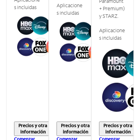
Paramount
Aplicacione
s incluidas
+ Premium)
s incluidas
y STARZ.
Aplicacione
s incluidas
Precios y otra
Precios y otra
Precios y otra
información
información
información
Comenzar
Comenzar
Comenzar