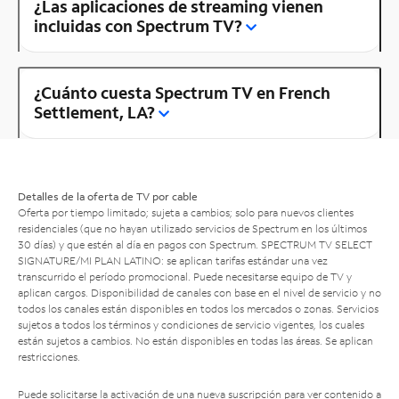
¿Las aplicaciones de streaming vienen
incluidas con Spectrum TV?
¿Cuánto cuesta Spectrum TV en French
Settlement, LA?
Detalles de la oferta de TV por cable
Oferta por tiempo limitado; sujeta a cambios; solo para nuevos clientes
residenciales (que no hayan utilizado servicios de Spectrum en los últimos
30 días) y que estén al día en pagos con Spectrum. SPECTRUM TV SELECT
SIGNATURE/MI PLAN LATINO: se aplican tarifas estándar una vez
transcurrido el período promocional. Puede necesitarse equipo de TV y
aplican cargos. Disponibilidad de canales con base en el nivel de servicio y no
todos los canales están disponibles en todos los mercados o zonas. Servicios
sujetos a todos los términos y condiciones de servicio vigentes, los cuales
están sujetos a cambios. No están disponibles en todas las áreas. Se aplican
restricciones.
Puede solicitarse la activación de una nueva suscripción para ver contenido a