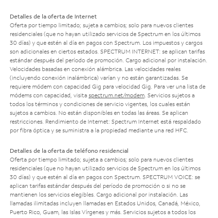
Detalles de la oferta de Internet
Oferta por tiempo limitado; sujeta a cambios; solo para nuevos clientes
residenciales (que no hayan utilizado servicios de Spectrum en los últimos
30 días) y que estén al día en pagos con Spectrum. Los impuestos y cargos
son adicionales en ciertos estados. SPECTRUM INTERNET: se aplican tarifas
estándar después del período de promoción. Cargo adicional por instalación.
Velocidades basadas en conexión alámbrica. Las velocidades reales
(incluyendo conexión inalámbrica) varían y no están garantizadas. Se
requiere módem con capacidad Gig para velocidad Gig. Para ver una lista de
módems con capacidad, visita
spectrum.net/modem
. Servicios sujetos a
todos los términos y condiciones de servicio vigentes, los cuales están
sujetos a cambios. No están disponibles en todas las áreas. Se aplican
restricciones. Rendimiento de Internet: Spectrum Internet está respaldado
por fibra óptica y se suministra a la propiedad mediante una red HFC.
Detalles de la oferta de teléfono residencial
Oferta por tiempo limitado; sujeta a cambios; solo para nuevos clientes
residenciales (que no hayan utilizado servicios de Spectrum en los últimos
30 días) y que estén al día en pagos con Spectrum. SPECTRUM VOICE: se
aplican tarifas estándar después del período de promoción o si no se
mantienen los servicios elegibles. Cargo adicional por instalación. Las
llamadas ilimitadas incluyen llamadas en Estados Unidos, Canadá, México,
Puerto Rico, Guam, las Islas Vírgenes y más. Servicios sujetos a todos los