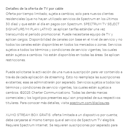
Detalles de la oferta de TV por cable
Oferta por tiempo limitado; sujeta a cambios; solo para nuevos clientes
residenciales (que no hayan utilizado servicios de Spectrum en los últimos
30 días) y que estén al día en pagos con Spectrum. SPECTRUM TV SELECT
SIGNATURE/MI PLAN LATINO: se aplican tarifas estándar una vez
transcurrido el período promocional. Puede necesitarse equipo de TV y
aplican cargos. Disponibilidad de canales con base en el nivel de servicio y no
todos los canales están disponibles en todos los mercados o zonas. Servicios
sujetos a todos los términos y condiciones de servicio vigentes, los cuales
están sujetos a cambios. No están disponibles en todas las áreas. Se aplican
restricciones.
Puede solicitarse la activación de una nueva suscripción para ver contenido a
través de cada aplicación de streaming. Esto no reemplaza las suscripciones
existentes; esas se administrarán por separado. Servicios sujetos a todos los
términos y condiciones de servicio vigentes, los cuales están sujetos a
cambios. ©2025 Charter Communications. Todas las demás marcas
comerciales y los logotipos presentes aquí son propiedad de sus respectivos
titulares. Para conocer más detalles, visita
spectrum.com/disclosures
.
XUMO STREAM BOX GRATIS: oferta limitada a un dispositivo por cuenta;
debe canjearse al mismo tiempo que el servicio de Spectrum TV elegible.
Requiere Spectrum Internet. Se requieren suscripciones por separado para