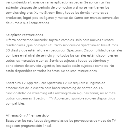
ver contenido a través de varias aplicaciones pagas. Se aplican tarifas
estándar después del período de promoción o si no se mantienen los
servicios elegibles. Xumo Stream Box y todos los demás nombres de
productos, logotipos, eslóganes y marcas de Xumo son marcas comerciales
de Xumo o sus licenciatarios.
Se aplican restricciones
Oferta por tiempo limitado; sujeta a cambios; solo para nuevos clientes
residenciales (que no hayan utilizado servicios de Spectrum en los últimos
30 días) y que estén al día en pagos con Spectrum. Disponibilidad de canales
con base en el nivel de servicio y no todos los canales están disponibles en
todos los mercados o zonas. Servicios sujetos a todos los términos y
condiciones de servicio vigentes, los cuales están sujetos a cambios. No
están disponibles en todas las áreas. Se aplican restricciones.
Spectrum TV App requiere Spectrum TV. Se requiere el ingreso de
credenciales de la cuenta para hacer streaming de contenido. La
funcionalidad de streaming está restringida en algunas zonas; no admite
todos los canales. Spectrum TV App está disponible solo en dispositivos
compatibles.
Afirmación n.º 1 en servicio
Basado en los resultados de ganancias de los proveedores de video de TV
pago con programación lineal.