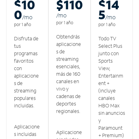
$10
$110
$14
0
5
/m
o
/m
o
/m
o
por 1 año
por 1 año
por 1 año
Obtendrás
Disfruta de
Todo TV
aplicacione
tus
Select Plus
s de
programas
junto con
streaming
favoritos
Sports
esenciales,
con
View,
más de 160
aplicacione
Entertainm
canales en
s de
ent +
vivo y
streaming
(incluye
cadenas de
populares
canales
deportes
incluidas.
HBO Max
regionales.
sin anuncios
y
Aplicacione
Paramount
Aplicacione
s incluidas
+ Premium)