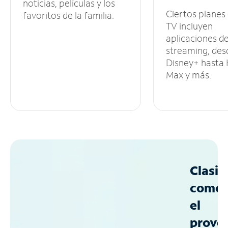
noticias, películas y los
Ciertos planes
favoritos de la familia.
TV incluyen
aplicaciones d
streaming, des
Disney+ hasta
Max y más.
Clasif
como
el
prove