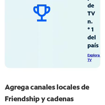
de
TV
n.
° 1
del
país
Explora Sp
TV
Agrega canales locales de
Friendship y cadenas