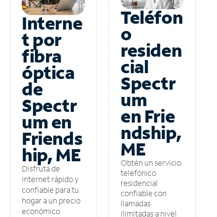
Teléfon
Interne
o
t por
residen
fibra
cial
óptica
Spectr
de
um
Spectr
en Frie
um en
ndship,
Friends
ME
hip, ME
Obtén un servicio
Disfruta de
telefónico
Internet rápido y
residencial
confiable para tu
confiable con
hogar a un precio
llamadas
económico.
ilimitadas a nivel