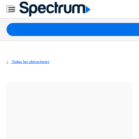
Residencial
Business
Paquetes
Internet
TV
Todas las ubicaciones
Móvil
Teléfono
Residencial
Business
Contáctanos
Inglés