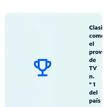
Clasif
como
el
prove
de
TV
n.
° 1
del
país