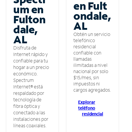
en Fult
um en
ondale,
Fulton
AL
dale,
Obtén un servicio
AL
telefónico
residencial
Disfruta de
confiable con
Internet rápido y
llamadas
confiable para tu
ilimitadas a nivel
hogar a un precio
nacional por solo
económico.
$15/mes, sin
Spectrum
impuestos ni
Internet® está
cargos agregados.
respaldado por
tecnología de
Explorar
fibra óptica y
teléfono
conectado a las
residencial
instalaciones por
líneas coaxiales.