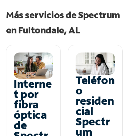
Más servicios de Spectrum
en
Fultondale, AL
Teléfon
Interne
o
t por
residen
fibra
cial
óptica
Spectr
de
um
Spectr