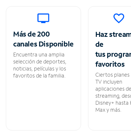
Más de 200
Haz strea
canales
Disponible
de
tus
progra
Encuentra una amplia
selección de deportes,
favoritos
noticias, películas y los
Ciertos planes
favoritos de la familia.
TV incluyen
aplicaciones d
streaming, des
Disney+ hasta
Max y más.