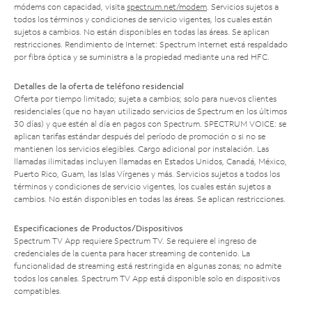
módems con capacidad, visita
spectrum.net/modem
. Servicios sujetos a
todos los términos y condiciones de servicio vigentes, los cuales están
sujetos a cambios. No están disponibles en todas las áreas. Se aplican
restricciones. Rendimiento de Internet: Spectrum Internet está respaldado
por fibra óptica y se suministra a la propiedad mediante una red HFC.
Detalles de la oferta de teléfono residencial
Oferta por tiempo limitado; sujeta a cambios; solo para nuevos clientes
residenciales (que no hayan utilizado servicios de Spectrum en los últimos
30 días) y que estén al día en pagos con Spectrum. SPECTRUM VOICE: se
aplican tarifas estándar después del período de promoción o si no se
mantienen los servicios elegibles. Cargo adicional por instalación. Las
llamadas ilimitadas incluyen llamadas en Estados Unidos, Canadá, México,
Puerto Rico, Guam, las Islas Vírgenes y más. Servicios sujetos a todos los
términos y condiciones de servicio vigentes, los cuales están sujetos a
cambios. No están disponibles en todas las áreas. Se aplican restricciones.
Especificaciones de Productos/Dispositivos
Spectrum TV App requiere Spectrum TV. Se requiere el ingreso de
credenciales de la cuenta para hacer streaming de contenido. La
funcionalidad de streaming está restringida en algunas zonas; no admite
todos los canales. Spectrum TV App está disponible solo en dispositivos
compatibles.