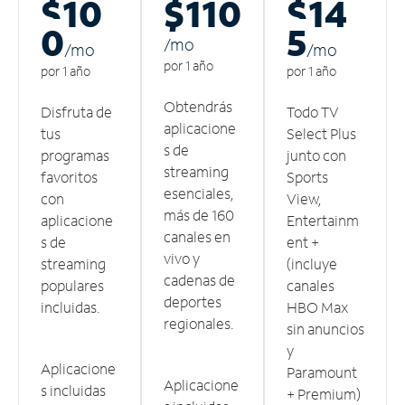
$10
$110
$14
0
5
/m
o
/m
o
/m
o
por 1 año
por 1 año
por 1 año
Obtendrás
Disfruta de
Todo TV
aplicacione
tus
Select Plus
s de
programas
junto con
streaming
favoritos
Sports
esenciales,
con
View,
más de 160
aplicacione
Entertainm
canales en
s de
ent +
vivo y
streaming
(incluye
cadenas de
populares
canales
deportes
incluidas.
HBO Max
regionales.
sin anuncios
y
Aplicacione
Paramount
Aplicacione
s incluidas
+ Premium)