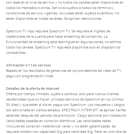
con base en el nivel de servicio y no todos los canales están disponibles en
todos los mercados o zonas. Servicios sujetos a todos los términos y
condiciones de servicio vigentes, los cuales están sujetos a cambios. No
están disponibles en todas las áreas. Se aplican restricciones.
Spectrum TV App requiere Spectrum TV. Se requiere el ingreso de
credenciales de la cuenta para hacer streaming de contenido. La
funcionalidad de streaming está restringida en algunas zonas; no admite
todos los canales. Spectrum TV App está disponible solo en dispositivos
compatibles.
Afirmación n.º 1 en servicio
Basado en los resultados de ganancias de los proveedores de video de TV
pago con programación lineal.
Detalles de la oferta de Internet
Oferta por tiempo limitado; sujeta a cambios; solo para nuevos clientes
residenciales (que no hayan utilizado servicios de Spectrum en los últimos
30 días) y que estén al día en pagos con Spectrum. Los impuestos y cargos
son adicionales en ciertos estados. SPECTRUM INTERNET: se aplican tarifas
estándar después del período de promoción. Cargo adicional por instalación.
Velocidades basadas en conexión alámbrica. Las velocidades reales
(incluyendo conexión inalámbrica) varían y no están garantizadas. Se
requiere módem con capacidad Gig para velocidad Gig. Para ver una lista de