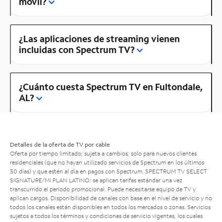
móvil?
¿Las aplicaciones de streaming vienen
incluidas con Spectrum TV?
¿Cuánto cuesta Spectrum TV en Fultondale,
AL?
Detalles de la oferta de TV por cable
Oferta por tiempo limitado; sujeta a cambios; solo para nuevos clientes
residenciales (que no hayan utilizado servicios de Spectrum en los últimos
30 días) y que estén al día en pagos con Spectrum. SPECTRUM TV SELECT
SIGNATURE/MI PLAN LATINO: se aplican tarifas estándar una vez
transcurrido el período promocional. Puede necesitarse equipo de TV y
aplican cargos. Disponibilidad de canales con base en el nivel de servicio y no
todos los canales están disponibles en todos los mercados o zonas. Servicios
sujetos a todos los términos y condiciones de servicio vigentes, los cuales