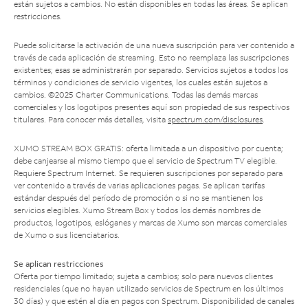
están sujetos a cambios. No están disponibles en todas las áreas. Se aplican
restricciones.
Puede solicitarse la activación de una nueva suscripción para ver contenido a
través de cada aplicación de streaming. Esto no reemplaza las suscripciones
existentes; esas se administrarán por separado. Servicios sujetos a todos los
términos y condiciones de servicio vigentes, los cuales están sujetos a
cambios. ©2025 Charter Communications. Todas las demás marcas
comerciales y los logotipos presentes aquí son propiedad de sus respectivos
titulares. Para conocer más detalles, visita
spectrum.com/disclosures
.
XUMO STREAM BOX GRATIS: oferta limitada a un dispositivo por cuenta;
debe canjearse al mismo tiempo que el servicio de Spectrum TV elegible.
Requiere Spectrum Internet. Se requieren suscripciones por separado para
ver contenido a través de varias aplicaciones pagas. Se aplican tarifas
estándar después del período de promoción o si no se mantienen los
servicios elegibles. Xumo Stream Box y todos los demás nombres de
productos, logotipos, eslóganes y marcas de Xumo son marcas comerciales
de Xumo o sus licenciatarios.
Se aplican restricciones
Oferta por tiempo limitado; sujeta a cambios; solo para nuevos clientes
residenciales (que no hayan utilizado servicios de Spectrum en los últimos
30 días) y que estén al día en pagos con Spectrum. Disponibilidad de canales