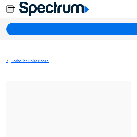
Residencial
Business
Paquetes
Internet
TV
Todas las ubicaciones
Móvil
Teléfono
Residencial
Business
Contáctanos
Inglés