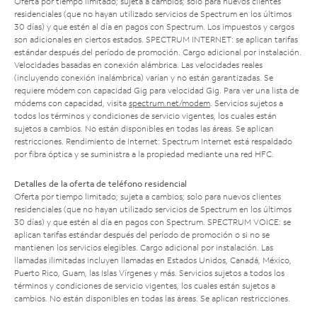
Oferta por tiempo limitado; sujeta a cambios; solo para nuevos clientes
residenciales (que no hayan utilizado servicios de Spectrum en los últimos
30 días) y que estén al día en pagos con Spectrum. Los impuestos y cargos
son adicionales en ciertos estados. SPECTRUM INTERNET: se aplican tarifas
estándar después del período de promoción. Cargo adicional por instalación.
Velocidades basadas en conexión alámbrica. Las velocidades reales
(incluyendo conexión inalámbrica) varían y no están garantizadas. Se
requiere módem con capacidad Gig para velocidad Gig. Para ver una lista de
módems con capacidad, visita
spectrum.net/modem
. Servicios sujetos a
todos los términos y condiciones de servicio vigentes, los cuales están
sujetos a cambios. No están disponibles en todas las áreas. Se aplican
restricciones. Rendimiento de Internet: Spectrum Internet está respaldado
por fibra óptica y se suministra a la propiedad mediante una red HFC.
Detalles de la oferta de teléfono residencial
Oferta por tiempo limitado; sujeta a cambios; solo para nuevos clientes
residenciales (que no hayan utilizado servicios de Spectrum en los últimos
30 días) y que estén al día en pagos con Spectrum. SPECTRUM VOICE: se
aplican tarifas estándar después del período de promoción o si no se
mantienen los servicios elegibles. Cargo adicional por instalación. Las
llamadas ilimitadas incluyen llamadas en Estados Unidos, Canadá, México,
Puerto Rico, Guam, las Islas Vírgenes y más. Servicios sujetos a todos los
términos y condiciones de servicio vigentes, los cuales están sujetos a
cambios. No están disponibles en todas las áreas. Se aplican restricciones.