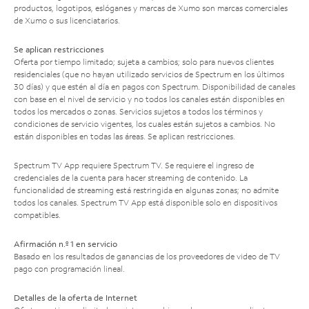
productos, logotipos, eslóganes y marcas de Xumo son marcas comerciales
de Xumo o sus licenciatarios.
Se aplican restricciones
Oferta por tiempo limitado; sujeta a cambios; solo para nuevos clientes
residenciales (que no hayan utilizado servicios de Spectrum en los últimos
30 días) y que estén al día en pagos con Spectrum. Disponibilidad de canales
con base en el nivel de servicio y no todos los canales están disponibles en
todos los mercados o zonas. Servicios sujetos a todos los términos y
condiciones de servicio vigentes, los cuales están sujetos a cambios. No
están disponibles en todas las áreas. Se aplican restricciones.
Spectrum TV App requiere Spectrum TV. Se requiere el ingreso de
credenciales de la cuenta para hacer streaming de contenido. La
funcionalidad de streaming está restringida en algunas zonas; no admite
todos los canales. Spectrum TV App está disponible solo en dispositivos
compatibles.
Afirmación n.º 1 en servicio
Basado en los resultados de ganancias de los proveedores de video de TV
pago con programación lineal.
Detalles de la oferta de Internet