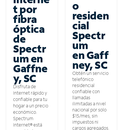
o
t por
residen
fibra
cial
óptica
Spectr
de
um
Spectr
en Gaff
um en
ney, SC
Gaffne
Obtén un servicio
y, SC
telefónico
residencial
Disfruta de
confiable con
Internet rápido y
llamadas
confiable para tu
ilimitadas a nivel
hogar a un precio
nacional por solo
económico.
$15/mes, sin
Spectrum
impuestos ni
Internet® está
cargos agregados.