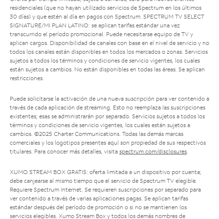
residenciales (que no hayan utilizado servicios de Spectrum en los últimos
30 días) y que estén al día en pagos con Spectrum. SPECTRUM TV SELECT
SIGNATURE/MI PLAN LATINO: se aplican tarifas estándar una vez
transcurrido el período promocional. Puede necesitarse equipo de TV y
aplican cargos. Disponibilidad de canales con base en el nivel de servicio y no
todos los canales están disponibles en todos los mercados o zonas. Servicios
sujetos a todos los términos y condiciones de servicio vigentes, los cuales
están sujetos a cambios. No están disponibles en todas las áreas. Se aplican
restricciones.
Puede solicitarse la activación de una nueva suscripción para ver contenido a
través de cada aplicación de streaming. Esto no reemplaza las suscripciones
existentes; esas se administrarán por separado. Servicios sujetos a todos los
términos y condiciones de servicio vigentes, los cuales están sujetos a
cambios. ©2025 Charter Communications. Todas las demás marcas
comerciales y los logotipos presentes aquí son propiedad de sus respectivos
titulares. Para conocer más detalles, visita
spectrum.com/disclosures
.
XUMO STREAM BOX GRATIS: oferta limitada a un dispositivo por cuenta;
debe canjearse al mismo tiempo que el servicio de Spectrum TV elegible.
Requiere Spectrum Internet. Se requieren suscripciones por separado para
ver contenido a través de varias aplicaciones pagas. Se aplican tarifas
estándar después del período de promoción o si no se mantienen los
servicios elegibles. Xumo Stream Box y todos los demás nombres de