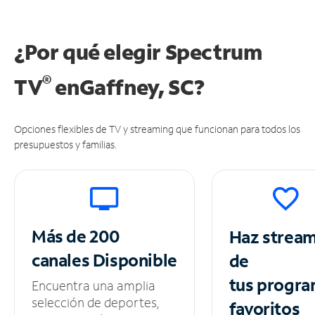
¿Por qué elegir Spectrum
®
TV
en
Gaffney, SC?
Opciones flexibles de TV y streaming que funcionan para todos los
presupuestos y familias.
Más de 200
Haz strea
canales
Disponible
de
tus
progra
Encuentra una amplia
selección de deportes,
favoritos