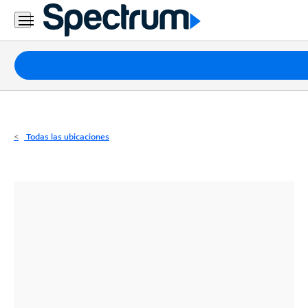
Residencial
Business
Paquetes
Internet
TV
Todas las ubicaciones
Móvil
Teléfono
Residencial
Business
Contáctanos
Inglés