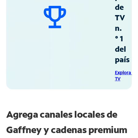
de
TV
n.
° 1
del
país
Explora Sp
TV
Agrega canales locales de
Gaffney y cadenas premium