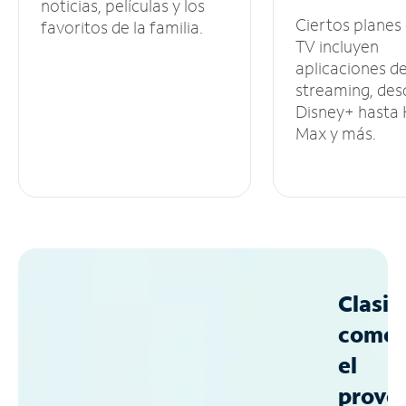
noticias, películas y los
Ciertos planes
favoritos de la familia.
TV incluyen
aplicaciones d
streaming, des
Disney+ hasta
Max y más.
Clasif
como
el
prove