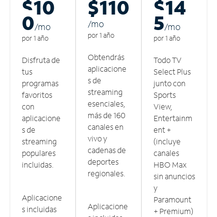
$10
$110
$14
0
5
/m
o
/m
o
/m
o
por 1 año
por 1 año
por 1 año
Obtendrás
Disfruta de
Todo TV
aplicacione
tus
Select Plus
s de
programas
junto con
streaming
favoritos
Sports
esenciales,
con
View,
más de 160
aplicacione
Entertainm
canales en
s de
ent +
vivo y
streaming
(incluye
cadenas de
populares
canales
deportes
incluidas.
HBO Max
regionales.
sin anuncios
y
Aplicacione
Paramount
Aplicacione
s incluidas
+ Premium)