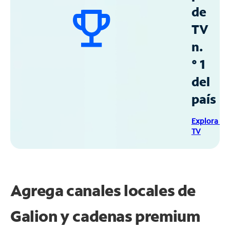
de
TV
n.
° 1
del
país
Explora Sp
TV
Agrega canales locales de
Galion y cadenas premium