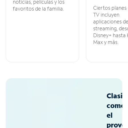
noticias, películas y los
Ciertos planes
favoritos de la familia.
TV incluyen
aplicaciones d
streaming, des
Disney+ hasta
Max y más.
Clasif
como
el
prove