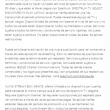
residenciales (que no hayan utilizado servicios de Spectrum en los últimos
30 días) y que estén al día en pagos con Spectrum. SPECTRUM TV SELECT
SIGNATURE/MI PLAN LATINO: se aplican tarifas estándar una vez
transcurrido el período promocional. Puede necesitarse equipo de TV y
aplican cargos. Disponibilidad de canales con base en el nivel de servicio y no
todos los canales están disponibles en todos los mercados o zonas. Servicios
sujetos a todos los términos y condiciones de servicio vigentes, los cuales
están sujetos a cambios. No están disponibles en todas las áreas. Se aplican
restricciones.
Puede solicitarse la activación de una nueva suscripción para ver contenido a
través de cada aplicación de streaming. Esto no reemplaza las suscripciones
existentes; esas se administrarán por separado. Servicios sujetos a todos los
términos y condiciones de servicio vigentes, los cuales están sujetos a
cambios. ©2025 Charter Communications. Todas las demás marcas
comerciales y los logotipos presentes aquí son propiedad de sus respectivos
titulares. Para conocer más detalles, visita
spectrum.com/disclosures
.
XUMO STREAM BOX GRATIS: oferta limitada a un dispositivo por cuenta;
debe canjearse al mismo tiempo que el servicio de Spectrum TV elegible.
Requiere Spectrum Internet. Se requieren suscripciones por separado para
ver contenido a través de varias aplicaciones pagas. Se aplican tarifas
estándar después del período de promoción o si no se mantienen los
servicios elegibles. Xumo Stream Box y todos los demás nombres de