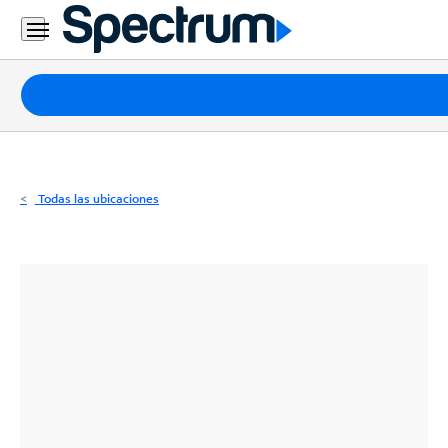
Residencial
Business
Paquetes
Internet
TV
Todas las ubicaciones
Móvil
Teléfono
Residencial
Business
Contáctanos
Inglés