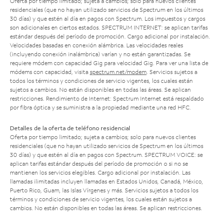
Oferta por tiempo limitado; sujeta a cambios; solo para nuevos clientes
residenciales (que no hayan utilizado servicios de Spectrum en los últimos
30 días) y que estén al día en pagos con Spectrum. Los impuestos y cargos
son adicionales en ciertos estados. SPECTRUM INTERNET: se aplican tarifas
estándar después del período de promoción. Cargo adicional por instalación.
Velocidades basadas en conexión alámbrica. Las velocidades reales
(incluyendo conexión inalámbrica) varían y no están garantizadas. Se
requiere módem con capacidad Gig para velocidad Gig. Para ver una lista de
módems con capacidad, visita
spectrum.net/modem
. Servicios sujetos a
todos los términos y condiciones de servicio vigentes, los cuales están
sujetos a cambios. No están disponibles en todas las áreas. Se aplican
restricciones. Rendimiento de Internet: Spectrum Internet está respaldado
por fibra óptica y se suministra a la propiedad mediante una red HFC.
Detalles de la oferta de teléfono residencial
Oferta por tiempo limitado; sujeta a cambios; solo para nuevos clientes
residenciales (que no hayan utilizado servicios de Spectrum en los últimos
30 días) y que estén al día en pagos con Spectrum. SPECTRUM VOICE: se
aplican tarifas estándar después del período de promoción o si no se
mantienen los servicios elegibles. Cargo adicional por instalación. Las
llamadas ilimitadas incluyen llamadas en Estados Unidos, Canadá, México,
Puerto Rico, Guam, las Islas Vírgenes y más. Servicios sujetos a todos los
términos y condiciones de servicio vigentes, los cuales están sujetos a
cambios. No están disponibles en todas las áreas. Se aplican restricciones.