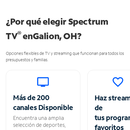
¿Por qué elegir Spectrum
®
TV
en
Galion, OH?
Opciones flexibles de TV y streaming que funcionan para todos los
presupuestos y familias.
Más de 200
Haz strea
canales
Disponible
de
tus
progra
Encuentra una amplia
selección de deportes,
favoritos