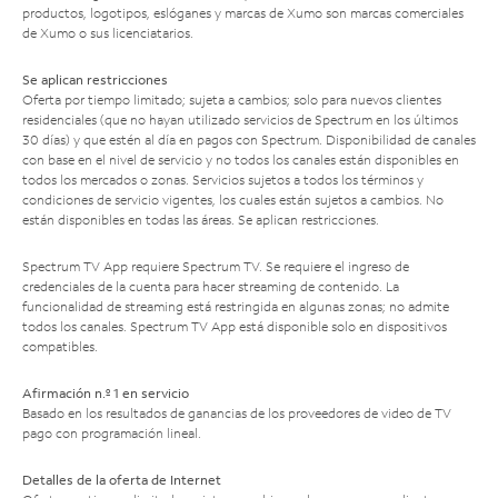
productos, logotipos, eslóganes y marcas de Xumo son marcas comerciales
de Xumo o sus licenciatarios.
Se aplican restricciones
Oferta por tiempo limitado; sujeta a cambios; solo para nuevos clientes
residenciales (que no hayan utilizado servicios de Spectrum en los últimos
30 días) y que estén al día en pagos con Spectrum. Disponibilidad de canales
con base en el nivel de servicio y no todos los canales están disponibles en
todos los mercados o zonas. Servicios sujetos a todos los términos y
condiciones de servicio vigentes, los cuales están sujetos a cambios. No
están disponibles en todas las áreas. Se aplican restricciones.
Spectrum TV App requiere Spectrum TV. Se requiere el ingreso de
credenciales de la cuenta para hacer streaming de contenido. La
funcionalidad de streaming está restringida en algunas zonas; no admite
todos los canales. Spectrum TV App está disponible solo en dispositivos
compatibles.
Afirmación n.º 1 en servicio
Basado en los resultados de ganancias de los proveedores de video de TV
pago con programación lineal.
Detalles de la oferta de Internet