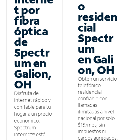
o
t por
residen
fibra
cial
óptica
Spectr
de
um
Spectr
en Gali
um en
on, OH
Galion,
Obtén un servicio
OH
telefónico
residencial
Disfruta de
confiable con
Internet rápido y
llamadas
confiable para tu
ilimitadas a nivel
hogar a un precio
nacional por solo
económico.
$15/mes, sin
Spectrum
impuestos ni
Internet® está
cargos agregados.