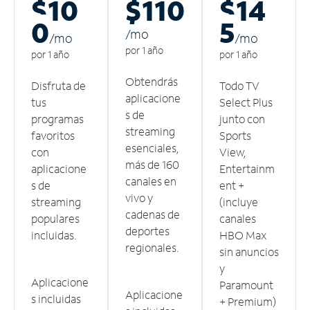
$10
$110
$14
0
5
/m
o
/m
o
/m
o
por 1 año
por 1 año
por 1 año
Obtendrás
Disfruta de
Todo TV
aplicacione
tus
Select Plus
s de
programas
junto con
streaming
favoritos
Sports
esenciales,
con
View,
más de 160
aplicacione
Entertainm
canales en
s de
ent +
vivo y
streaming
(incluye
cadenas de
populares
canales
deportes
incluidas.
HBO Max
regionales.
sin anuncios
y
Aplicacione
Paramount
Aplicacione
s incluidas
+ Premium)