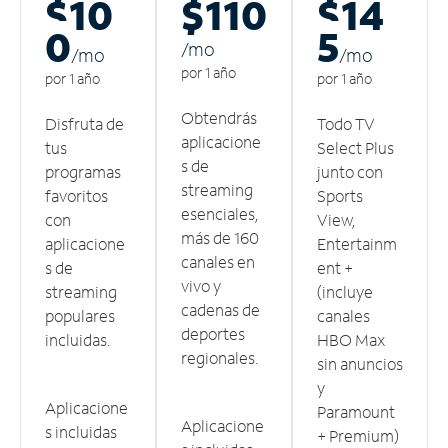
$10
$110
$14
0
5
/m
o
/m
o
/m
o
por 1 año
por 1 año
por 1 año
Obtendrás
Disfruta de
Todo TV
aplicacione
tus
Select Plus
s de
programas
junto con
streaming
favoritos
Sports
esenciales,
con
View,
más de 160
aplicacione
Entertainm
canales en
s de
ent +
vivo y
streaming
(incluye
cadenas de
populares
canales
deportes
incluidas.
HBO Max
regionales.
sin anuncios
y
Aplicacione
Paramount
Aplicacione
s incluidas
+ Premium)