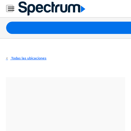
Residencial
Business
Paquetes
Internet
TV
Todas las ubicaciones
Móvil
Teléfono
Residencial
Business
Contáctanos
Inglés