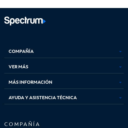
Facebook,
Instagram,
Youtube,
X,
se
se
se
se
COMPAÑÍA
abre
abre
abre
abre
en
en
en
en
una
una
una
una
VER MÁS
pestaña
pestaña
pestaña
pestaña
nueva
nueva
nueva
nueva
MÁS INFORMACIÓN
AYUDA Y ASISTENCIA TÉCNICA
COMPAÑÍA