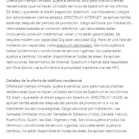
Oferta por tiempo limitado; sujeta a cambios; solo para nuevos clientes
residenciales (que no hayan utilizado servicios de Spectrum en los últimos
30 días) y que estén al día en pagos con Spectrum. Los impuestos y cargos
son adicionales en ciertos estados. SPECTRUM INTERNET: se aplican tarifas
estándar después del período de promoción. Cargo adicional por instalación.
Velocidades basadas en conexión alámbrica. Las velocidades reales
(incluyendo conexión inalámbrica) varían y no están garantizadas. Se
requiere módem con capacidad Gig para velocidad Gig. Para ver una lista de
módems con capacidad, visita
spectrum.net/modem
. Servicios sujetos a
todos los términos y condiciones de servicio vigentes, los cuales están
sujetos a cambios. No están disponibles en todas las áreas. Se aplican
restricciones. Rendimiento de Internet: Spectrum Internet está respaldado
por fibra óptica y se suministra a la propiedad mediante una red HFC.
Detalles de la oferta de teléfono residencial
Oferta por tiempo limitado; sujeta a cambios; solo para nuevos clientes
residenciales (que no hayan utilizado servicios de Spectrum en los últimos
30 días) y que estén al día en pagos con Spectrum. SPECTRUM VOICE: se
aplican tarifas estándar después del período de promoción o si no se
mantienen los servicios elegibles. Cargo adicional por instalación. Las
llamadas ilimitadas incluyen llamadas en Estados Unidos, Canadá, México,
Puerto Rico, Guam, las Islas Vírgenes y más. Servicios sujetos a todos los
términos y condiciones de servicio vigentes, los cuales están sujetos a
cambios. No están disponibles en todas las áreas. Se aplican restricciones.