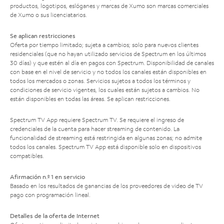
productos, logotipos, eslóganes y marcas de Xumo son marcas comerciales
de Xumo o sus licenciatarios.
Se aplican restricciones
Oferta por tiempo limitado; sujeta a cambios; solo para nuevos clientes
residenciales (que no hayan utilizado servicios de Spectrum en los últimos
30 días) y que estén al día en pagos con Spectrum. Disponibilidad de canales
con base en el nivel de servicio y no todos los canales están disponibles en
todos los mercados o zonas. Servicios sujetos a todos los términos y
condiciones de servicio vigentes, los cuales están sujetos a cambios. No
están disponibles en todas las áreas. Se aplican restricciones.
Spectrum TV App requiere Spectrum TV. Se requiere el ingreso de
credenciales de la cuenta para hacer streaming de contenido. La
funcionalidad de streaming está restringida en algunas zonas; no admite
todos los canales. Spectrum TV App está disponible solo en dispositivos
compatibles.
Afirmación n.º 1 en servicio
Basado en los resultados de ganancias de los proveedores de video de TV
pago con programación lineal.
Detalles de la oferta de Internet