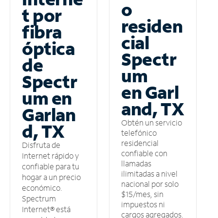
o
t por
residen
fibra
cial
óptica
Spectr
de
um
Spectr
en Garl
um en
and, TX
Garlan
Obtén un servicio
d, TX
telefónico
residencial
Disfruta de
confiable con
Internet rápido y
llamadas
confiable para tu
ilimitadas a nivel
hogar a un precio
nacional por solo
económico.
$15/mes, sin
Spectrum
impuestos ni
Internet® está
cargos agregados.