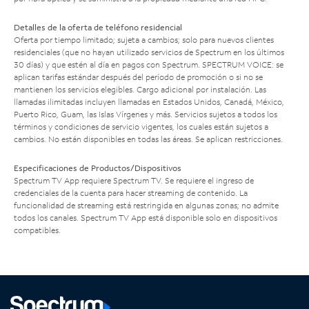
Detalles de la oferta de teléfono residencial
Oferta por tiempo limitado; sujeta a cambios; solo para nuevos clientes
residenciales (que no hayan utilizado servicios de Spectrum en los últimos
30 días) y que estén al día en pagos con Spectrum. SPECTRUM VOICE: se
aplican tarifas estándar después del período de promoción o si no se
mantienen los servicios elegibles. Cargo adicional por instalación. Las
llamadas ilimitadas incluyen llamadas en Estados Unidos, Canadá, México,
Puerto Rico, Guam, las Islas Vírgenes y más. Servicios sujetos a todos los
términos y condiciones de servicio vigentes, los cuales están sujetos a
cambios. No están disponibles en todas las áreas. Se aplican restricciones.
Especificaciones de Productos/Dispositivos
Spectrum TV App requiere Spectrum TV. Se requiere el ingreso de
credenciales de la cuenta para hacer streaming de contenido. La
funcionalidad de streaming está restringida en algunas zonas; no admite
todos los canales. Spectrum TV App está disponible solo en dispositivos
compatibles.