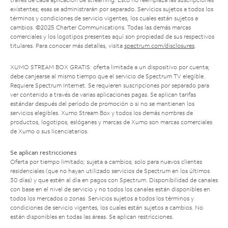
existentes; esas se administrarán por separado. Servicios sujetos a todos los
términos y condiciones de servicio vigentes, los cuales están sujetos a
cambios. ©2025 Charter Communications. Todas las demás marcas
comerciales y los logotipos presentes aquí son propiedad de sus respectivos
titulares. Para conocer más detalles, visita
spectrum.com/disclosures
.
XUMO STREAM BOX GRATIS: oferta limitada a un dispositivo por cuenta;
debe canjearse al mismo tiempo que el servicio de Spectrum TV elegible.
Requiere Spectrum Internet. Se requieren suscripciones por separado para
ver contenido a través de varias aplicaciones pagas. Se aplican tarifas
estándar después del período de promoción o si no se mantienen los
servicios elegibles. Xumo Stream Box y todos los demás nombres de
productos, logotipos, eslóganes y marcas de Xumo son marcas comerciales
de Xumo o sus licenciatarios.
Se aplican restricciones
Oferta por tiempo limitado; sujeta a cambios; solo para nuevos clientes
residenciales (que no hayan utilizado servicios de Spectrum en los últimos
30 días) y que estén al día en pagos con Spectrum. Disponibilidad de canales
con base en el nivel de servicio y no todos los canales están disponibles en
todos los mercados o zonas. Servicios sujetos a todos los términos y
condiciones de servicio vigentes, los cuales están sujetos a cambios. No
están disponibles en todas las áreas. Se aplican restricciones.