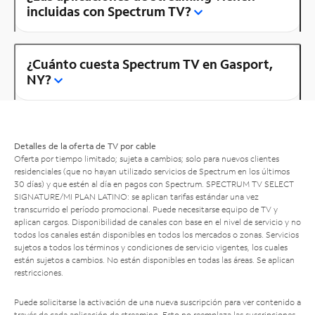
incluidas con Spectrum TV?
¿Cuánto cuesta Spectrum TV en Gasport,
NY?
Detalles de la oferta de TV por cable
Oferta por tiempo limitado; sujeta a cambios; solo para nuevos clientes
residenciales (que no hayan utilizado servicios de Spectrum en los últimos
30 días) y que estén al día en pagos con Spectrum. SPECTRUM TV SELECT
SIGNATURE/MI PLAN LATINO: se aplican tarifas estándar una vez
transcurrido el período promocional. Puede necesitarse equipo de TV y
aplican cargos. Disponibilidad de canales con base en el nivel de servicio y no
todos los canales están disponibles en todos los mercados o zonas. Servicios
sujetos a todos los términos y condiciones de servicio vigentes, los cuales
están sujetos a cambios. No están disponibles en todas las áreas. Se aplican
restricciones.
Puede solicitarse la activación de una nueva suscripción para ver contenido a
través de cada aplicación de streaming. Esto no reemplaza las suscripciones