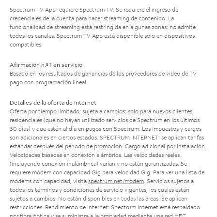
Spectrum TV App requiere Spectrum TV. Se requiere el ingreso de
credenciales de la cuenta para hacer streaming de contenido. La
funcionalidad de streaming está restringida en algunas zonas; no admite
todos los canales. Spectrum TV App está disponible solo en dispositivos
compatibles.
Afirmación n.º 1 en servicio
Basado en los resultados de ganancias de los proveedores de video de TV
pago con programación lineal.
Detalles de la oferta de Internet
Oferta por tiempo limitado; sujeta a cambios; solo para nuevos clientes
residenciales (que no hayan utilizado servicios de Spectrum en los últimos
30 días) y que estén al día en pagos con Spectrum. Los impuestos y cargos
son adicionales en ciertos estados. SPECTRUM INTERNET: se aplican tarifas
estándar después del período de promoción. Cargo adicional por instalación.
Velocidades basadas en conexión alámbrica. Las velocidades reales
(incluyendo conexión inalámbrica) varían y no están garantizadas. Se
requiere módem con capacidad Gig para velocidad Gig. Para ver una lista de
módems con capacidad, visita
spectrum.net/modem
. Servicios sujetos a
todos los términos y condiciones de servicio vigentes, los cuales están
sujetos a cambios. No están disponibles en todas las áreas. Se aplican
restricciones. Rendimiento de Internet: Spectrum Internet está respaldado
por fibra óptica y se suministra a la propiedad mediante una red HFC.