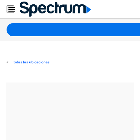
Residencial
Business
Paquetes
Internet
TV
Todas las ubicaciones
Móvil
Teléfono
Residencial
Business
Contáctanos
Inglés