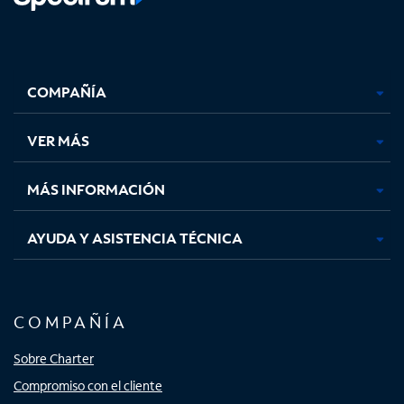
Facebook,
Instagram,
Youtube,
X,
se
se
se
se
COMPAÑÍA
abre
abre
abre
abre
en
en
en
en
una
una
una
una
VER MÁS
pestaña
pestaña
pestaña
pestaña
nueva
nueva
nueva
nueva
MÁS INFORMACIÓN
AYUDA Y ASISTENCIA TÉCNICA
COMPAÑÍA
Sobre Charter
Compromiso con el cliente