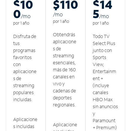
$10
$110
$14
0
5
/m
o
/m
o
/m
o
por 1 año
por 1 año
por 1 año
Obtendrás
Disfruta de
Todo TV
aplicacione
tus
Select Plus
s de
programas
junto con
streaming
favoritos
Sports
esenciales,
con
View,
más de 160
aplicacione
Entertainm
canales en
s de
ent +
vivo y
streaming
(incluye
cadenas de
populares
canales
deportes
incluidas.
HBO Max
regionales.
sin anuncios
y
Aplicacione
Paramount
Aplicacione
s incluidas
+ Premium)