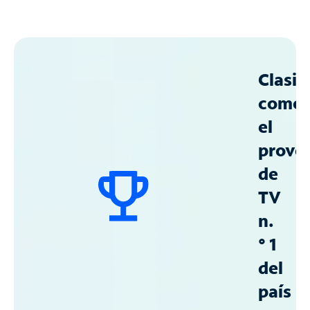
Clasif
como
el
prove
de
TV
n.
° 1
del
país