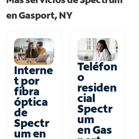
en
Gasport, NY
Teléfon
Interne
o
t por
residen
fibra
cial
óptica
Spectr
de
um
Spectr
en Gas
um en