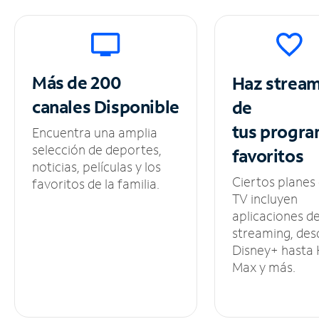
Más de 200
Haz strea
canales
Disponible
de
tus
progra
Encuentra una amplia
selección de deportes,
favoritos
noticias, películas y los
Ciertos planes
favoritos de la familia.
TV incluyen
aplicaciones d
streaming, des
Disney+ hasta
Max y más.