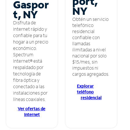
port,
Gaspor
NY
t, NY
Obtén un servicio
Disfruta de
telefónico
Internet rápido y
residencial
confiable para tu
confiable con
hogar a un precio
llamadas
económico.
ilimitadas a nivel
Spectrum
nacional por solo
Internet® está
$15/mes, sin
respaldado por
impuestos ni
tecnología de
cargos agregados.
fibra óptica y
Explorar
conectado a las
teléfono
instalaciones por
residencial
líneas coaxiales.
Ver ofertas de
Internet