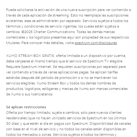
Puede solicitarse la activación de una nueva suscripción para ver contenido a
través de cada aplicación de streaming. Esto no reemplaza las suscripciones
existentes; esas se administrarán por separado. Servicios sujetos a todos los
términos y condiciones de servicio vigentes, los cuales están sujetos a
cambios. ©2025 Charter Communications. Todas las demás marcas
comerciales y los logotipos presentes aquí son propiedad de sus respectivos
titulares. Para conocer más detalles, visita
spectrum.com/disclosures
.
XUMO STREAM BOX GRATIS: oferta limitada a un dispositivo por cuenta;
debe canjearse al mismo tiempo que el servicio de Spectrum TV elegible.
Requiere Spectrum Internet. Se requieren suscripciones por separado para
ver contenido a través de varias aplicaciones pagas. Se aplican tarifas
estándar después del período de promoción o si no se mantienen los
servicios elegibles. Xumo Stream Box y todos los demás nombres de
productos, logotipos, eslóganes y marcas de Xumo son marcas comerciales
de Xumo o sus licenciatarios.
Se aplican restricciones
Oferta por tiempo limitado; sujeta a cambios; solo para nuevos clientes
residenciales (que no hayan utilizado servicios de Spectrum en los últimos
30 días) y que estén al día en pagos con Spectrum. Disponibilidad de canales
con base en el nivel de servicio y no todos los canales están disponibles en
todos los mercados o zonas. Servicios sujetos a todos los términos y