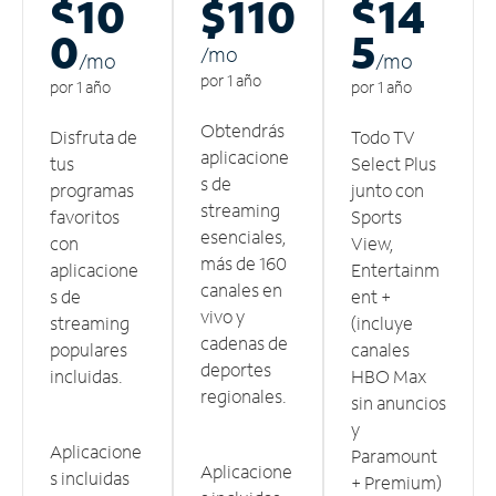
$10
$110
$14
0
5
/m
o
/m
o
/m
o
por 1 año
por 1 año
por 1 año
Obtendrás
Disfruta de
Todo TV
aplicacione
tus
Select Plus
s de
programas
junto con
streaming
favoritos
Sports
esenciales,
con
View,
más de 160
aplicacione
Entertainm
canales en
s de
ent +
vivo y
streaming
(incluye
cadenas de
populares
canales
deportes
incluidas.
HBO Max
regionales.
sin anuncios
y
Aplicacione
Paramount
Aplicacione
s incluidas
+ Premium)