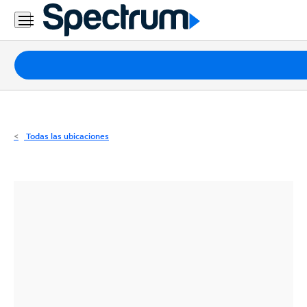
Residencial
Business
Paquetes
Internet
TV
Todas las ubicaciones
Móvil
Teléfono
Residencial
Business
Contáctanos
Inglés