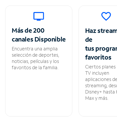
Más de 200
Haz strea
canales
Disponible
de
tus
progra
Encuentra una amplia
selección de deportes,
favoritos
noticias, películas y los
Ciertos planes
favoritos de la familia.
TV incluyen
aplicaciones d
streaming, des
Disney+ hasta
Max y más.