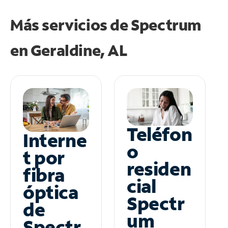
Más servicios de Spectrum
en
Geraldine, AL
Teléfon
Interne
o
t por
residen
fibra
cial
óptica
Spectr
de
um
Spectr