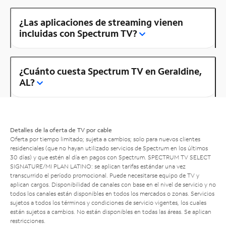
¿Las aplicaciones de streaming vienen
incluidas con Spectrum TV?
¿Cuánto cuesta Spectrum TV en Geraldine,
AL?
Detalles de la oferta de TV por cable
Oferta por tiempo limitado; sujeta a cambios; solo para nuevos clientes
residenciales (que no hayan utilizado servicios de Spectrum en los últimos
30 días) y que estén al día en pagos con Spectrum. SPECTRUM TV SELECT
SIGNATURE/MI PLAN LATINO: se aplican tarifas estándar una vez
transcurrido el período promocional. Puede necesitarse equipo de TV y
aplican cargos. Disponibilidad de canales con base en el nivel de servicio y no
todos los canales están disponibles en todos los mercados o zonas. Servicios
sujetos a todos los términos y condiciones de servicio vigentes, los cuales
están sujetos a cambios. No están disponibles en todas las áreas. Se aplican
restricciones.