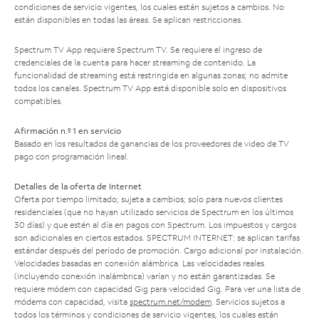
condiciones de servicio vigentes, los cuales están sujetos a cambios. No
están disponibles en todas las áreas. Se aplican restricciones.
Spectrum TV App requiere Spectrum TV. Se requiere el ingreso de
credenciales de la cuenta para hacer streaming de contenido. La
funcionalidad de streaming está restringida en algunas zonas; no admite
todos los canales. Spectrum TV App está disponible solo en dispositivos
compatibles.
Afirmación n.º 1 en servicio
Basado en los resultados de ganancias de los proveedores de video de TV
pago con programación lineal.
Detalles de la oferta de Internet
Oferta por tiempo limitado; sujeta a cambios; solo para nuevos clientes
residenciales (que no hayan utilizado servicios de Spectrum en los últimos
30 días) y que estén al día en pagos con Spectrum. Los impuestos y cargos
son adicionales en ciertos estados. SPECTRUM INTERNET: se aplican tarifas
estándar después del período de promoción. Cargo adicional por instalación.
Velocidades basadas en conexión alámbrica. Las velocidades reales
(incluyendo conexión inalámbrica) varían y no están garantizadas. Se
requiere módem con capacidad Gig para velocidad Gig. Para ver una lista de
módems con capacidad, visita
spectrum.net/modem
. Servicios sujetos a
todos los términos y condiciones de servicio vigentes, los cuales están