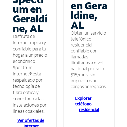
en Gera
um en
ldine,
Geraldi
AL
ne, AL
Obtén un servicio
Disfruta de
telefónico
Internet rápido y
residencial
confiable para tu
confiable con
hogar a un precio
llamadas
económico.
ilimitadas a nivel
Spectrum
nacional por solo
Internet® está
$15/mes, sin
respaldado por
impuestos ni
tecnología de
cargos agregados.
fibra óptica y
Explorar
conectado a las
teléfono
instalaciones por
residencial
líneas coaxiales.
Ver ofertas de
Internet