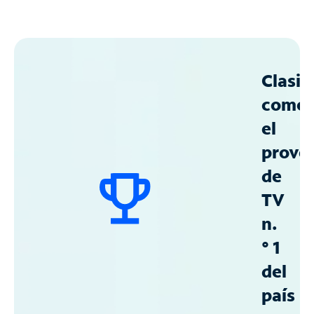
Clasif
como
el
prove
de
TV
n.
° 1
del
país