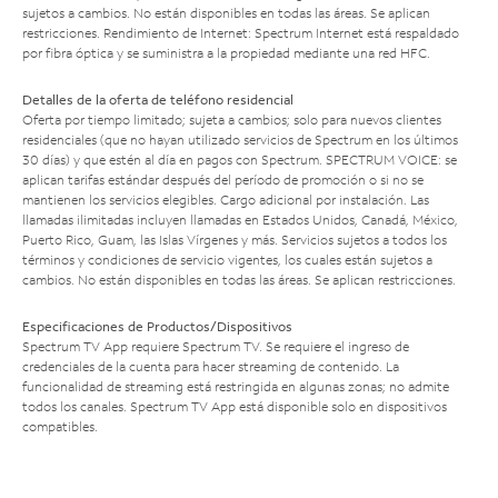
sujetos a cambios. No están disponibles en todas las áreas. Se aplican
restricciones. Rendimiento de Internet: Spectrum Internet está respaldado
por fibra óptica y se suministra a la propiedad mediante una red HFC.
Detalles de la oferta de teléfono residencial
Oferta por tiempo limitado; sujeta a cambios; solo para nuevos clientes
residenciales (que no hayan utilizado servicios de Spectrum en los últimos
30 días) y que estén al día en pagos con Spectrum. SPECTRUM VOICE: se
aplican tarifas estándar después del período de promoción o si no se
mantienen los servicios elegibles. Cargo adicional por instalación. Las
llamadas ilimitadas incluyen llamadas en Estados Unidos, Canadá, México,
Puerto Rico, Guam, las Islas Vírgenes y más. Servicios sujetos a todos los
términos y condiciones de servicio vigentes, los cuales están sujetos a
cambios. No están disponibles en todas las áreas. Se aplican restricciones.
Especificaciones de Productos/Dispositivos
Spectrum TV App requiere Spectrum TV. Se requiere el ingreso de
credenciales de la cuenta para hacer streaming de contenido. La
funcionalidad de streaming está restringida en algunas zonas; no admite
todos los canales. Spectrum TV App está disponible solo en dispositivos
compatibles.