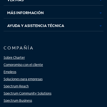
pestaña
pestaña
pestaña
pestaña
nueva
nueva
nueva
nueva
MÁS INFORMACIÓN
AYUDA Y ASISTENCIA TÉCNICA
COMPAÑÍA
Sobre Charter
Compromiso con el cliente
Empleos
Soluciones para empresas
Spectrum Reach
Spectrum Community Solutions
Spectrum Business