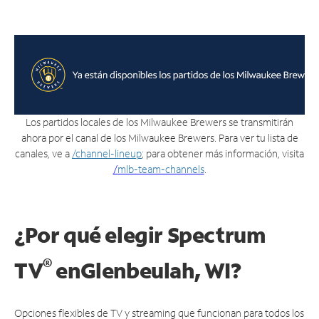
Los partidos locales de los Milwaukee Brewers se transmitirán
ahora por el canal de los Milwaukee Brewers. Para ver tu lista de
canales, ve a
/channel-lineup
; para obtener más información, visita
/
mlb-team-channels
.
¿Por qué elegir Spectrum
®
TV
en
Glenbeulah, WI?
Opciones flexibles de TV y streaming que funcionan para todos los