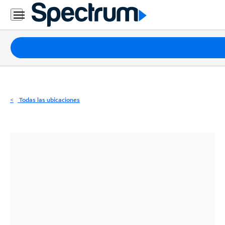
Residencial
Business
Paquetes
Internet
TV
Todas las ubicaciones
Móvil
Teléfono
Residencial
Business
Contáctanos
Inglés