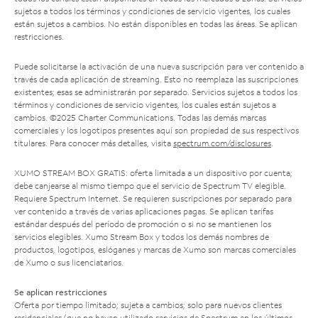
sujetos a todos los términos y condiciones de servicio vigentes, los cuales
están sujetos a cambios. No están disponibles en todas las áreas. Se aplican
restricciones.
Puede solicitarse la activación de una nueva suscripción para ver contenido a
través de cada aplicación de streaming. Esto no reemplaza las suscripciones
existentes; esas se administrarán por separado. Servicios sujetos a todos los
términos y condiciones de servicio vigentes, los cuales están sujetos a
cambios. ©2025 Charter Communications. Todas las demás marcas
comerciales y los logotipos presentes aquí son propiedad de sus respectivos
titulares. Para conocer más detalles, visita
spectrum.com/disclosures
.
XUMO STREAM BOX GRATIS: oferta limitada a un dispositivo por cuenta;
debe canjearse al mismo tiempo que el servicio de Spectrum TV elegible.
Requiere Spectrum Internet. Se requieren suscripciones por separado para
ver contenido a través de varias aplicaciones pagas. Se aplican tarifas
estándar después del período de promoción o si no se mantienen los
servicios elegibles. Xumo Stream Box y todos los demás nombres de
productos, logotipos, eslóganes y marcas de Xumo son marcas comerciales
de Xumo o sus licenciatarios.
Se aplican restricciones
Oferta por tiempo limitado; sujeta a cambios; solo para nuevos clientes
residenciales (que no hayan utilizado servicios de Spectrum en los últimos