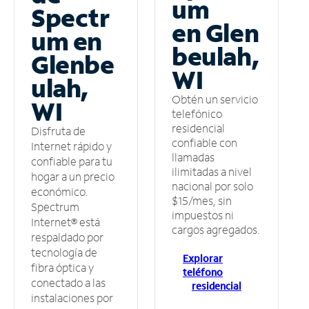
um
Spectr
en Glen
um en
beulah,
Glenbe
WI
ulah,
Obtén un servicio
WI
telefónico
residencial
Disfruta de
confiable con
Internet rápido y
llamadas
confiable para tu
ilimitadas a nivel
hogar a un precio
nacional por solo
económico.
$15/mes, sin
Spectrum
impuestos ni
Internet® está
cargos agregados.
respaldado por
tecnología de
Explorar
fibra óptica y
teléfono
conectado a las
residencial
instalaciones por