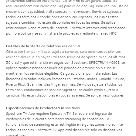
(incluyendo conexión inalámbrica) varían y no están garantizadas. Se
requiere módem con capacidad Gig para velocidad Gig. Para ver una lista de
módems con capacidad, visita
spectrum.net/modem
. Servicios sujetos a
todos los términos y condiciones de servicio vigentes, los cuales están
sujetos a cambios. No están disponibles en todas las áreas. Se aplican
restricciones. Rendimiento de Internet: Spectrum Internet está respaldado
por fibra óptica y se suministra a la propiedad mediante una red HFC.
Detalles de la oferta de teléfono residencial
Oferta por tiempo limitado; sujeta a cambios; solo para nuevos clientes
residenciales (que no hayan utilizado servicios de Spectrum en los últimos
30 días) y que estén al día en pagos con Spectrum. SPECTRUM VOICE: se
aplican tarifas estándar después del período de promoción o si no se
mantienen los servicios elegibles. Cargo adicional por instalación. Las
llamadas ilimitadas incluyen llamadas en Estados Unidos, Canadá, México,
Puerto Rico, Guam, las Islas Vírgenes y más. Servicios sujetos a todos los
términos y condiciones de servicio vigentes, los cuales están sujetos a
cambios. No están disponibles en todas las áreas. Se aplican restricciones.
Especificaciones de Productos/Dispositivos
Spectrum TV App requiere Spectrum TV. Se requiere el ingreso de
credenciales de la cuenta para hacer streaming de contenido. La
funcionalidad de streaming está restringida en algunas zonas; no admite
todos los canales. Spectrum TV App está disponible solo en dispositivos
compatibles.