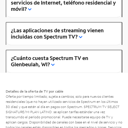
servicios de Internet, teléfono residencial y
móvil?
¿Las aplicaciones de streaming vienen
incluidas con Spectrum TV?
¿Cuánto cuesta Spectrum TV en
Glenbeulah, WI?
Detalles de la oferta de TV por cable
Oferta por tiempo limitado; sujeta a cambios; solo para nuevos clientes
residenciales (que no hayan utilizado servicios de Spectrum en los últimos
30 días) y que estén al día en pagos con Spectrum. SPECTRUM TV SELECT
SIGNATURE/MI PLAN LATINO: se aplican tarifas estándar una vez
transcurrido el período promocional. Puede necesitarse equipo de TV y
aplican cargos. Disponibilidad de canales con base en el nivel de servicio y no
todos los canales están disponibles en todos los mercados o zonas. Servicios