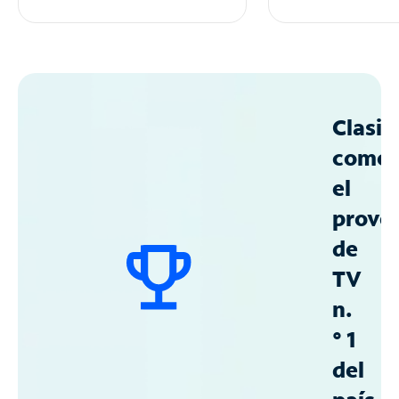
Clasif
como
el
prove
de
TV
n.
° 1
del