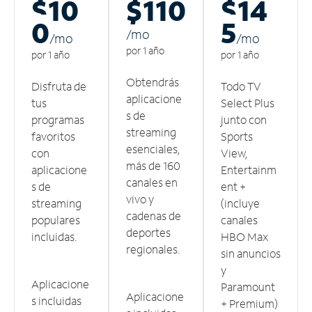
$10
$110
$14
0
5
/m
o
/m
o
/m
o
por 1 año
por 1 año
por 1 año
Obtendrás
Disfruta de
Todo TV
aplicacione
tus
Select Plus
s de
programas
junto con
streaming
favoritos
Sports
esenciales,
con
View,
más de 160
aplicacione
Entertainm
canales en
s de
ent +
vivo y
streaming
(incluye
cadenas de
populares
canales
deportes
incluidas.
HBO Max
regionales.
sin anuncios
y
Aplicacione
Paramount
Aplicacione
s incluidas
+ Premium)