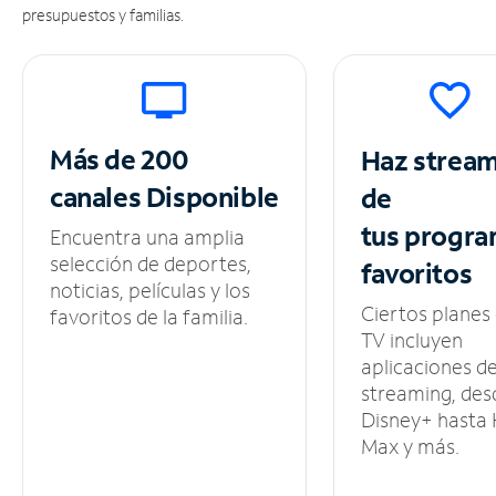
presupuestos y familias.
Más de 200
Haz strea
canales
Disponible
de
tus
progra
Encuentra una amplia
selección de deportes,
favoritos
noticias, películas y los
Ciertos planes
favoritos de la familia.
TV incluyen
aplicaciones d
streaming, des
Disney+ hasta
Max y más.