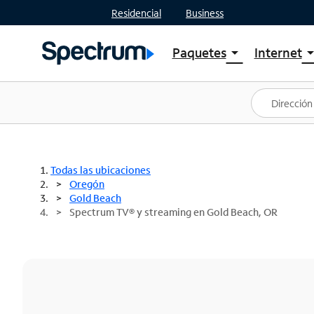
Residencial
Business
Paquetes
Internet
arrow_drop_down
arrow_drop
Ver paquetes
Spectr
Spectrum One
Planes
Mejores ofertas
Spectr
Ofertas en tu área
Intern
Todas las ubicaciones
Oregón
Gold Beach
Spectrum TV® y streaming en Gold Beach, OR