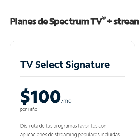
®
Planes de Spectrum TV
+ strea
TV Select Signature
$100
/m
o
por 1 año
Disfruta de tus programas favoritos con
aplicaciones de streaming populares incluidas.