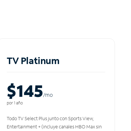
TV Platinum
$145
/m
o
por 1 año
Todo TV Select Plus junto con Sports View,
Entertainment + (incluye canales HBO Max sin